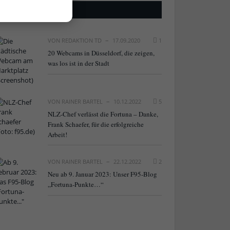
BELIEBTE ARTIKEL
VON
REDAKTION TD
17.09.2020
1
20 Webcams in Düsseldorf, die zeigen,
was los ist in der Stadt
VON
RAINER BARTEL
10.12.2022
5
NLZ-Chef verlässt die Fortuna – Danke,
Frank Schaefer, für die erfolgreiche
Arbeit!
VON
RAINER BARTEL
22.12.2022
2
Neu ab 9. Januar 2023: Unser F95-Blog
„Fortuna-Punkte…“