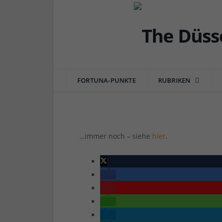
ANKÜNDIGUNG
The Düsseldorfer steh
FORTUNA-PUNKTE
RUBRIKEN
von
RAINER BARTEL
am
14.02.2023
0 COMM
…immer noch – siehe
hier
.