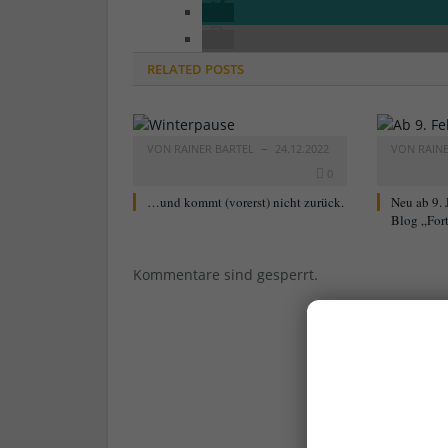
RELATED
POSTS
VON
RAINER BARTEL
24.12.2022
VON
RAIN
0
…und kommt (vorerst) nicht zurück.
Neu ab 9. 
Blog „For
Kommentare sind gesperrt.