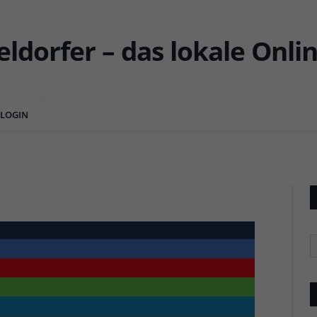
t zum Verkauf
LOGIN
ENTS
R