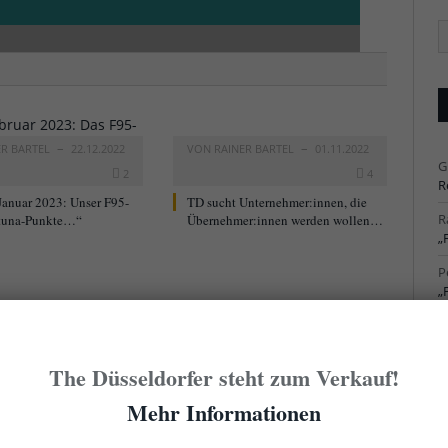
Ä
Ar
ER BARTEL
22.12.2022
VON
RAINER BARTEL
01.11.2022
G
2
4
R
Januar 2023: Unser F95-
TD sucht Unternehmer:innen, die
R
tuna-Punkte…“
Übernehmer:innen werden wollen…
„
P
„
R
S
The Düsseldorfer steht zum Verkauf!
R
S
Mehr Informationen