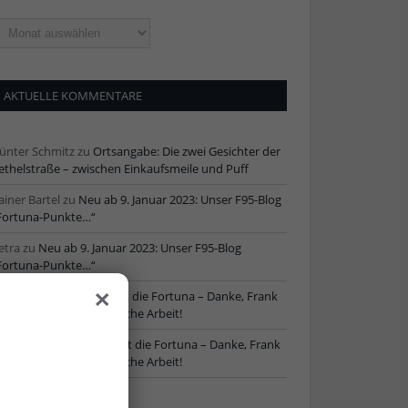
ltere
tikel
AKTUELLE KOMMENTARE
ünter Schmitz
zu
Ortsangabe: Die zwei Gesichter der
ethelstraße – zwischen Einkaufsmeile und Puff
ainer Bartel
zu
Neu ab 9. Januar 2023: Unser F95-Blog
Fortuna-Punkte…“
etra
zu
Neu ab 9. Januar 2023: Unser F95-Blog
Fortuna-Punkte…“
×
ore
zu
NLZ-Chef verlässt die Fortuna – Danke, Frank
chaefer, für die erfolgreiche Arbeit!
oRe
zu
NLZ-Chef verlässt die Fortuna – Danke, Frank
chaefer, für die erfolgreiche Arbeit!