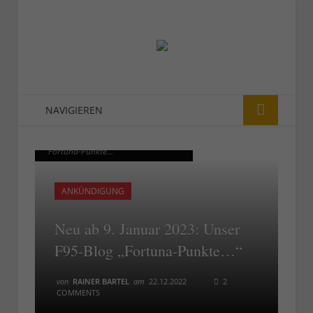
NAVIGIEREN
Ab 9. Februar 2023: Das F95-Blog
Ab 9. Februar 2023: Das F95-Blog
"Fortuna-Punkte..."
"Fortuna-Punkte..."
ANKÜNDIGUNG
Neu ab 9. Januar 2023: Unser
F95-Blog „Fortuna-Punkte…“
von
RAINER BARTEL
am
22.12.2022
2
COMMENTS