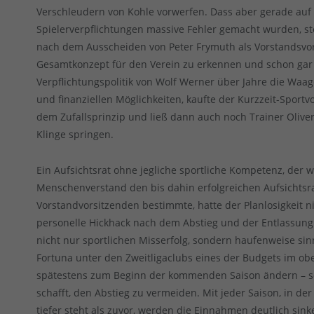
Verschleudern von Kohle vorwerfen. Dass aber gerade auf
Spielerverpflichtungen massive Fehler gemacht wurden, st
nach dem Ausscheiden von Peter Frymuth als Vorstandsvo
Gesamtkonzept für den Verein zu erkennen und schon gar ke
Verpflichtungspolitik von Wolf Werner über Jahre die Wa
und finanziellen Möglichkeiten, kaufte der Kurzzeit-Sport
dem Zufallsprinzip und ließ dann auch noch Trainer Olive
Klinge springen.
Ein Aufsichtsrat ohne jegliche sportliche Kompetenz, der
Menschenverstand den bis dahin erfolgreichen Aufsichtsra
Vorstandvorsitzenden bestimmte, hatte der Planlosigkeit 
personelle Hickhack nach dem Abstieg und der Entlassung
nicht nur sportlichen Misserfolg, sondern haufenweise si
Fortuna unter den Zweitligaclubs eines der Budgets im ober
spätestens zum Beginn der kommenden Saison ändern – s
schafft, den Abstieg zu vermeiden. Mit jeder Saison, in der
tiefer steht als zuvor, werden die Einnahmen deutlich si