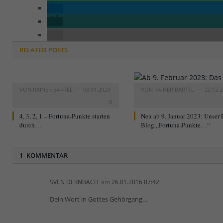
RELATED
POSTS
VON
RAINER BARTEL
08.01.2023
VON
RAINER BARTEL
22.12.
0
4, 3, 2, 1 – Fortuna-Punkte starten
Neu ab 9. Januar 2023: Unser 
durch…
Blog „Fortuna-Punkte…“
1 KOMMENTAR
SVEN DERNBACH
am
26.01.2016 07:42
Dein Wort in Gottes Gehörgang…