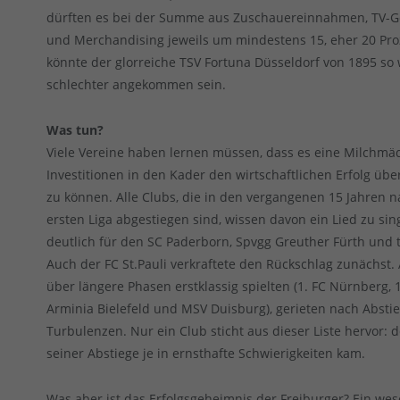
dürften es bei der Summe aus Zuschauereinnahmen, TV-G
und Merchandising jeweils um mindestens 15, eher 20 Pro
könnte der glorreiche TSV Fortuna Düsseldorf von 1895 so
schlechter angekommen sein.
Was tun?
Viele Vereine haben lernen müssen, dass es eine Milchmä
Investitionen in den Kader den wirtschaftlichen Erfolg übe
zu können. Alle Clubs, die in den vergangenen 15 Jahren n
ersten Liga abgestiegen sind, wissen davon ein Lied zu si
deutlich für den SC Paderborn, Spvgg Greuther Fürth und 
Auch der FC St.Pauli verkraftete den Rückschlag zunächst. 
über längere Phasen erstklassig spielten (1. FC Nürnberg, 1
Arminia Bielefeld und MSV Duisburg), gerieten nach Abstie
Turbulenzen. Nur ein Club sticht aus dieser Liste hervor: 
seiner Abstiege je in ernsthafte Schwierigkeiten kam.
Was aber ist das Erfolgsgeheimnis der Freiburger? Ein wesen