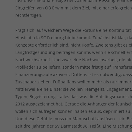
fast unvermeidbare Folge der Achenbach-Hessling-Politik 
Eingreifen von OB Erwin mit dem Ziel, mit einer erfolgrei
rechtfertigen.
Fragt sich, auf welchem Wege die Fortuna eine Kontinuität 
Hinsicht à la SC Freiburg hinbekommt. Zunächst ist klar, 
Konzepte erforderlich sind, nicht Köpfe. Zweitens gibt es e
Langfristgesundung beitragen könnte, wenn sie schnell erf
Nachwuchsarbeit. Und zwar eine Nachwuchsarbeit, die nich
Profikader zu beliefern, sondern mittelfristig auf Transfere
Finanzierungsäule aktiviert. Drittens ist es notwendig, das
Zuschauer ziehen. Fußballfans wollen mehr als nur immer 
mittlerweile eine Binse; sie wollen Teamgeist, Engagement,
Typen, Begeisterung – alles das, was die Aufstiegsmannsc
2012 ausgezeichnet hat. Gerade die Anhänger der launisch
wollen sich aufregen können, halten es aus, deprimiert zu
Und diese Gefühle muss ein Mannschaft auslösen – ein Beisp
seit drei Jahren der SV Darmstadt 98. Heißt: Eine Mischu