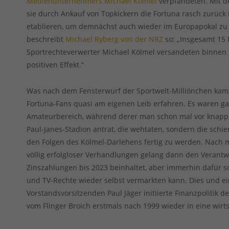
Medienunternehmers Michael Kölmel
verpfändeten. Mit de
sie durch Ankauf von Topkickern die Fortuna rasch zurück i
etablieren, um demnächst auch wieder im Europapokal zu 
beschreibt
Michael Ryberg von der NRZ
so: „Insgesamt 15
Sportrechteverwerter Michael Kölmel versandeten binnen 
positiven Effekt.“
Was nach dem Fensterwurf der Sportwelt-Milliönchen kam,
Fortuna-Fans quasi am eigenen Leib erfahren. Es waren gar
Amateurbereich, während derer man schon mal vor knapp
Paul-Janes-Stadion antrat, die wehtaten, sondern die schie
den Folgen des Kölmel-Darlehens fertig zu werden. Nach me
völlig erfolgloser Verhandlungen gelang dann den Verantwo
Zinszahlungen bis 2023 beinhaltet, aber immerhin dafür s
und TV-Rechte wieder selbst vermarkten kann. Dies und e
Vorstandsvorsitzenden Paul Jäger initiierte Finanzpolitik 
vom Flinger Broich erstmals nach 1999 wieder in eine wirts