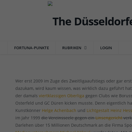
FORTUNA
Neue Finanzkrise bei der Fortu
Diagnose.
FORTUNA-PUNKTE
RUBRIKEN
LOGIN
von
RAINER BARTEL
am
25.01.2016
1 COMMENT
Wer erst 2009 im Zuge des Zweitligaaufstiegs oder gar erst
dazukam, wird kaum wissen, was wirklich dazu geführt hatt
der damals
viertklassigen Oberliga
gegen Clubs wie Boruss
Osterfeld und GC Düren kicken musste. Denn eigentlich h
Kunstkönner
Helge Achenbach
und
Lichtgestalt Heinz Hess
im Jahr 1999
die Vereinsseele gegen ein
Linsengericht
verk
Darlehen über 15 Millionen Deutschmark an die Firma Spo