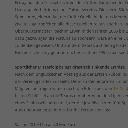
Ertrag aus den Fernsehrechten, der dritten Säule bei der 
Lizenzspielerbetriebs eines Fußballvereins. Die vierte Säu
Sponsorengeldern dar, die fünfte Quelle bildet das Mercha
Zweite Liga tröpfelten alle diese Quellen relativ spärlich.
Oberbürgermeister Joachim Erwin in den Jahren 2005 bis 
dazu gezwungen die Fortuna zu sponsern, wäre an eine Ex
zu denken gewesen. Und auf dem Gebiet, auf dem gerade 
Existenzsicherung generieren, herrscht bei F95 schon seit
Sportlicher Misserfolg bringt drastisch sinkende Erträge
Nach dem unglücklichen Abstieg aus der Ersten Fußballb
der Verein geradezu in Geld. Denn zu den enormen Einna
Mitgliedsbeiträgen kamen noch die Erlöse aus den
TV-Gel
festen Schlüssel an die Teams der oberen beiden Ligen ver
eines Schlüssels berechnet, der die jeweils letzten fünf S
Auf- und Abstieg sieht das für die Fortuna so aus:
Saison 2010/11: ca. 4,0 Mio Euro