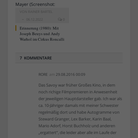
VON
RAINER BARTEL
06.12.2022
0
Erinnerung (1980): Mit
Joseph Beuys und Andy
Warhol im Cirkus Roncalli
7 KOMMENTARE
RORE
am
29.08.2016 00:09
Das Savoy war früher Großes Kino, in dem
noch richige Filmpremieren in Anwesenheit
der jeweiligen Hauptdarsteller gab. Ich war als
ca. 10-Jähriger damals mit meiner Schwester
regelmäßig dort und habe Autogramme von
Steward Granger, Lex Barker, Karin Baal,
Mario Adorf, Horst Buchholz und anderen
„ergattert“, die leider aber alle im Laufe der