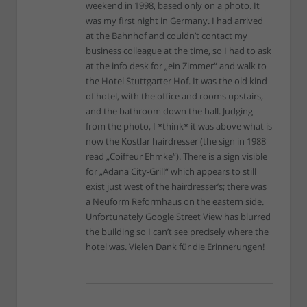
weekend in 1998, based only on a photo. It
was my first night in Germany. I had arrived
at the Bahnhof and couldn’t contact my
business colleague at the time, so I had to ask
at the info desk for „ein Zimmer“ and walk to
the Hotel Stuttgarter Hof. It was the old kind
of hotel, with the office and rooms upstairs,
and the bathroom down the hall. Judging
from the photo, I *think* it was above what is
now the Kostlar hairdresser (the sign in 1988
read „Coiffeur Ehmke“). There is a sign visible
for „Adana City-Grill“ which appears to still
exist just west of the hairdresser’s; there was
a Neuform Reformhaus on the eastern side.
Unfortunately Google Street View has blurred
the building so I can’t see precisely where the
hotel was. Vielen Dank für die Erinnerungen!