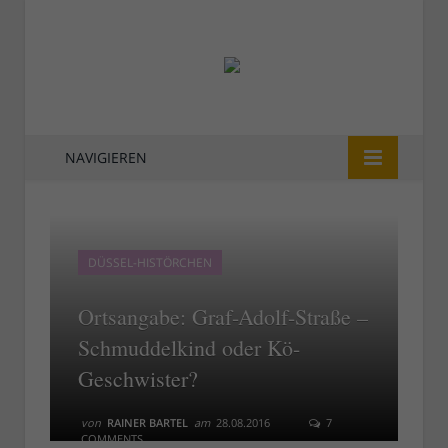
NAVIGIEREN
DÜSSEL-HISTÖRCHEN
Ortsangabe: Graf-Adolf-Straße –
Schmuddelkind oder Kö-
Geschwister?
von
RAINER BARTEL
am
28.08.2016
7
COMMENTS