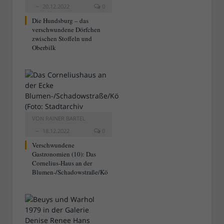
20.12.2022
0
Die Hundsburg – das
verschwundene Dörfchen
zwischen Stoffeln und
Oberbilk
VON
RAINER BARTEL
18.12.2022
0
Verschwundene
Gastronomien (10): Das
Cornelius-Haus an der
Blumen-/Schadowstraße/Kö