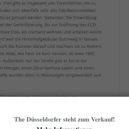
Dort gibt es insgesamt vier Toreinfahren, die zu
den sich ebenfalls sehr alte Fabrikationsstätten,
s Büros genutzt werden. Nebenbei: Die Entwicklung
iel der Gentrifizierung. Bis zur Eröffnung des CCD
rostlose Ecke, wo niemand wohnen und arbeiten wollte.
Und weil die Hinterhofgebäude durchweg in keinem
ich die Künstler darauf und machten sie zu Ateliers.
e Hilde, wie Fans sie kurz nennen, ab etwa 1990,
n. Außerdem: Auf der Straße gab es bis in die
nen Metzger, einen Obst-Gemüse-Laden und einen
chäfte wurden dann in Wohnungen umgewandelt und
 55 Jahren noch viel mehr verändert. Am
 eine Allee machen, gibt es erst seit Ende der
 Allee residiert seit 1985 das Restaurant Vulcano –
The Düsseldorfer steht zum Verkauf!
in Büro damals am Fürstenplatz hatte, zählte zu den
Schumacher zwei Häuser weiter, der 2003 oder 2004