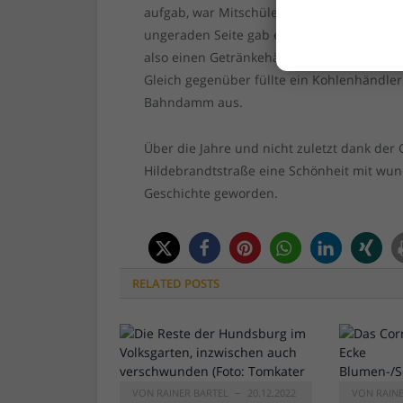
aufgab, war Mitschüler aus der Zeit in der
ungeraden Seite gab es vorne zur Corneliu
also einen Getränkehändler, bei dem wir 
Gleich gegenüber füllte ein Kohlenhändle
Bahndamm aus.
Über die Jahre und nicht zuletzt dank der G
Hildebrandtstraße eine Schönheit mit wu
Geschichte geworden.
RELATED
POSTS
VON
RAINER BARTEL
20.12.2022
VON
RAIN