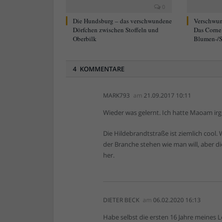
0
Die Hundsburg – das verschwundene
Verschwun
Dörfchen zwischen Stoffeln und
Das Corne
Oberbilk
Blumen-/S
4 KOMMENTARE
MARK793
am
21.09.2017 10:11
Wieder was gelernt. Ich hatte Maoam ir
Die Hildebrandtstraße ist ziemlich cool.
der Branche stehen wie man will, aber
her.
DIETER BECK
am
06.02.2020 16:13
Habe selbst die ersten 16 Jahre meines