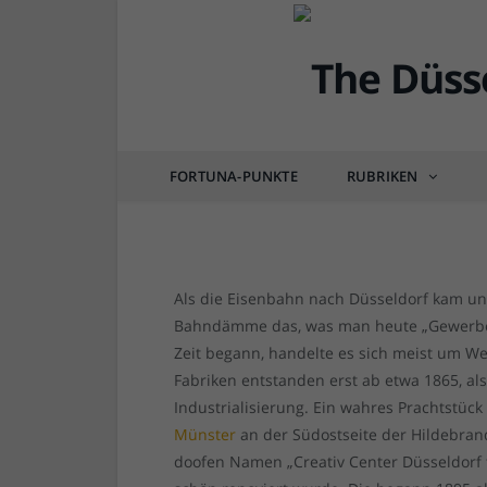
DÜSSEL-HISTÖRCHEN
Ortsangabe: Hildebrand
besonders schönen Hin
FORTUNA-PUNKTE
RUBRIKEN
von
RAINER BARTEL
am
17.09.2017
4 COM
Als die Eisenbahn nach Düsseldorf kam und
Bahndämme das, was man heute „Gewerbege
Zeit begann, handelte es sich meist um W
Fabriken entstanden erst ab etwa 1865, al
Industrialisierung. Ein wahres Prachtstück 
Münster
an der Südostseite der Hildebrand
doofen Namen „Creativ Center Düsseldorf 