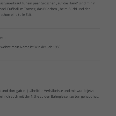
s Sauerkraut für ein paar Groschen „auf die Hand“ sind mir in
üssel, Fußball im Torweg, das Büdchen „ beim Büchi und der
schon eine tolle Zeit.
8:10
gewohnt mein Name ist Winkler , ab 1950.
t und dort gab es ja ähnliche Verhältnisse und mir wurde jetzt
heinlich auch mit der Nähe zu den Bahngleisen zu tun gehabt hat.