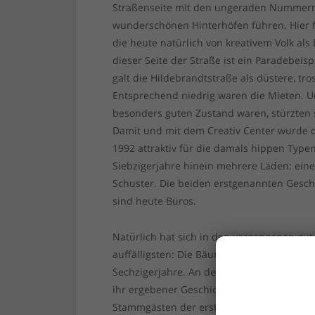
Straßenseite mit den ungeraden Nummern. 
wunderschönen Hinterhöfen führen. Hier fin
die heute natürlich von kreativem Volk al
dieser Seite der Straße ist ein Paradebeisp
galt die Hildebrandtstraße als düstere, t
Entsprechend niedrig waren die Mieten. 
besonders guten Zustand waren, stürzten s
Damit und mit dem Creativ Center wurde di
1992 attraktiv für die damals hippen Type
Siebzigerjahre hinein mehrere Läden: ei
Schuster. Die beiden erstgenannten Ges
sind heute Büros.
Natürlich hat sich in den vergangenen gut
auffälligsten: Die Bäume, die aus der Hilde
Sechzigerjahre. An der Ecke zur Oberbilker
ihr ergebener Geschichtenerzähler, der se
Stammgästen der ersten Generation. Der 