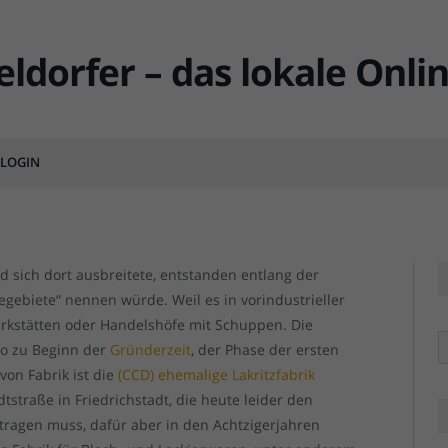
tstraße – die Straße der
terhöfe
LOGIN
MENTS
 sich dort ausbreitete, entstanden entlang der
biete“ nennen würde. Weil es in vorindustrieller
erkstätten oder Handelshöfe mit Schuppen. Die
R
so zu Beginn der
Gründerzeit
, der Phase der ersten
von Fabrik ist die
(CCD) ehemalige Lakritzfabrik
tstraße in Friedrichstadt, die heute leider den
tragen muss, dafür aber in den Achtzigerjahren