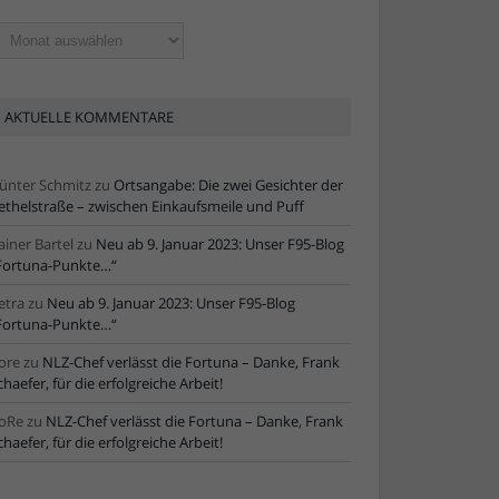
ltere
tikel
AKTUELLE KOMMENTARE
ünter Schmitz
zu
Ortsangabe: Die zwei Gesichter der
ethelstraße – zwischen Einkaufsmeile und Puff
ainer Bartel
zu
Neu ab 9. Januar 2023: Unser F95-Blog
Fortuna-Punkte…“
etra
zu
Neu ab 9. Januar 2023: Unser F95-Blog
Fortuna-Punkte…“
ore
zu
NLZ-Chef verlässt die Fortuna – Danke, Frank
chaefer, für die erfolgreiche Arbeit!
oRe
zu
NLZ-Chef verlässt die Fortuna – Danke, Frank
chaefer, für die erfolgreiche Arbeit!