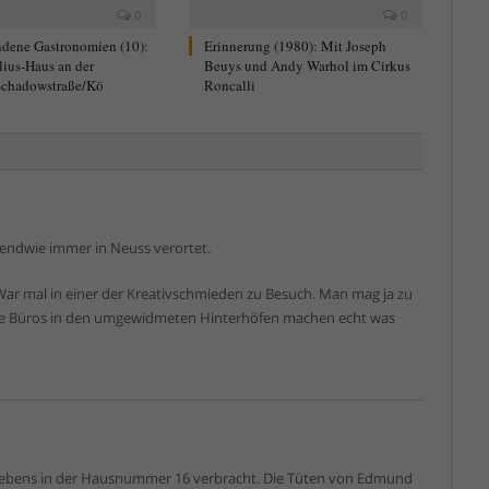
0
0
dene Gastronomien (10):
Erinnerung (1980): Mit Joseph
lius-Haus an der
Beuys und Andy Warhol im Cirkus
chadowstraße/Kö
Roncalli
gendwie immer in Neuss verortet.
 War mal in einer der Kreativschmieden zu Besuch. Man mag ja zu
 die Büros in den umgewidmeten Hinterhöfen machen echt was
 Lebens in der Hausnummer 16 verbracht. Die Tüten von Edmund