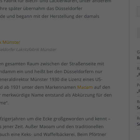
s Fabrik für Blech- und Lackierwaren, unter anderem
hre später übernahm das Düsseldorfer
Ä
Ar
de und begann mit der Herstellung der damals
eldorfer Lakritzfabrik Münster
G
R
en gesamten Raum zwischen der Straßenseite mit
R
amm ein und heißt bei den Düsseldorfern nur
„
Generaldirektor Münster 1930 die Lizenz eines US-
P
nd ab 1931 unter dem Markennamen
Maoam
auf den
„
Der merkwürdige Name entstand als Abkürzung für den
R
me“.
S
R
Fünfzigerjahren um die Ecke großgeworden und kennt –
S
s jener Zeit. Außer Maoam und den traditionellen
auch eine Keks- und Waffelbäckerei. Beim Pförtner