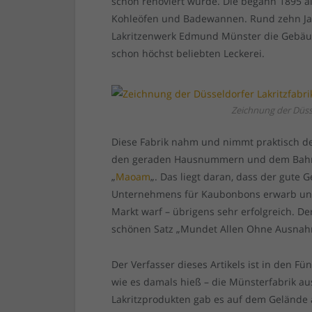
schön renoviert wurde. Die begann 1895 al
Kohleöfen und Badewannen. Rund zehn Ja
Lakritzenwerk Edmund Münster die Gebäu
schon höchst beliebten Leckerei.
Zeichnung der Düss
Diese Fabrik nahm und nimmt praktisch d
den geraden Hausnummern und dem Bahnd
„
Maoam
„. Das liegt daran, dass der gute 
Unternehmens für Kaubonbons erwarb u
Markt warf – übrigens sehr erfolgreich. 
schönen Satz „Mundet Allen Ohne Ausnah
Der Verfasser dieses Artikels ist in den 
wie es damals hieß – die Münsterfabrik au
Lakritzprodukten gab es auf dem Gelände 