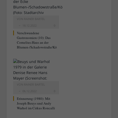
VON
RAINER BARTEL
18.12.2022
0
Verschwundene
Gastronomien (10): Das
Cornelius-Haus an der
Blumen-/Schadowstraße/Kö
VON
RAINER BARTEL
06.12.2022
0
Erinnerung (1980): Mit
Joseph Beuys und Andy
Warhol im Cirkus Roncalli