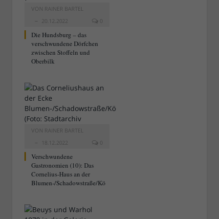
VON
RAINER BARTEL
20.12.2022
0
Die Hundsburg – das
verschwundene Dörfchen
zwischen Stoffeln und
Oberbilk
VON
RAINER BARTEL
18.12.2022
0
Verschwundene
Gastronomien (10): Das
Cornelius-Haus an der
Blumen-/Schadowstraße/Kö