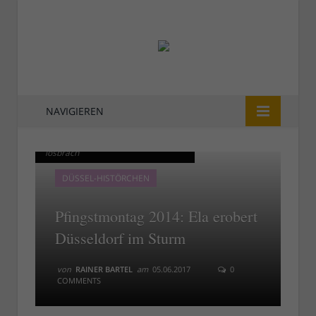
NAVIGIEREN
Pfingstmontag 2014: Kurz bevor Ela
Pfingstmontag 2014: Kurz bevor Ela
losbrach
losbrach
DÜSSEL-HISTÖRCHEN
Pfingstmontag 2014: Ela erobert
Düsseldorf im Sturm
von
RAINER BARTEL
am
05.06.2017
0
COMMENTS