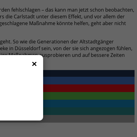
rden fehlschlagen – das kann man jetzt schon beobachten,
s die Carlstadt unter diesem Effekt, und vor allem der
rgeschlagene Maßnahme könnte helfen, geht aber nicht
geht. So wie die Generationen der Altstadtgänger
ke in Düsseldorf sein, von der sie sich angezogen fühlen,
einige Maßnahmen ausprobieren und auf bessere Zeiten
×