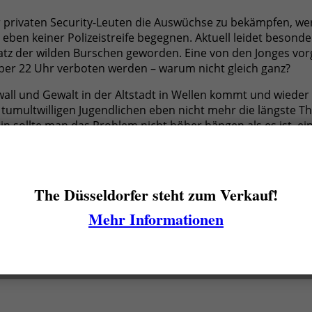
r privaten Security-Leuten die Auswüchse zu bekämpfen, we
ben keiner Polizeistreife begegnen. Aktuell leidet besonder
atz der wilden Burschen geworden. Eine von den Jonges vo
aber 22 Uhr verboten werden – warum nicht gleich ganz?
all und Gewalt in der Altstadt in Wellen kommt und wieder 
umultwilligen Jugendlichen eben nicht mehr die längste The
in sollte man das Problem nicht höher hängen als es ist, 
The Düsseldorfer steht zum Verkauf!
Mehr Informationen