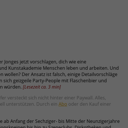
 Jonges jetzt vorschlagen, dich wie eine
ee und Kunstakademie Menschen leben und arbeiten. Und
ollen? Der Ansatz ist falsch, einige Detailvorschläge
 sich geizgeile Party-People mit Flaschenbier und
hen würden.
[
Lesezeit ca.
3
min
]
versteckt sich nicht hinter einer Paywall. Alles,
ziell unterstützen. Durch ein
Abo
oder den Kauf einer
 ab Anfang der Sechziger- bis Mitte der Neunzigerjahre
tionskneipen bis hin zu Szeneclubs, Diskotheken und