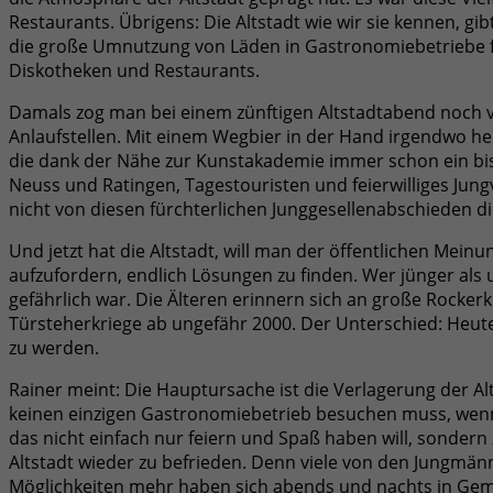
Restaurants. Übrigens: Die Altstadt wie wir sie kennen, gi
die große Umnutzung von Läden in Gastronomiebetriebe f
Diskotheken und Restaurants.
Damals zog man bei einem zünftigen Altstadtabend noch vo
Anlaufstellen. Mit einem Wegbier in der Hand irgendwo he
die dank der Nähe zur Kunstakademie immer schon ein bissc
Neuss und Ratingen, Tagestouristen und feierwilliges Ju
nicht von diesen fürchterlichen Junggesellenabschieden di
Und jetzt hat die Altstadt, will man der öffentlichen Mein
aufzufordern, endlich Lösungen zu finden. Wer jünger als 
gefährlich war. Die Älteren erinnern sich an große Rockerk
Türsteherkriege ab ungefähr 2000. Der Unterschied: Heu
zu werden.
Rainer meint: Die Hauptursache ist die Verlagerung der 
keinen einzigen Gastronomiebetrieb besuchen muss, wenn m
das nicht einfach nur feiern und Spaß haben will, sonde
Altstadt wieder zu befrieden. Denn viele von den Jungmä
Möglichkeiten mehr haben sich abends und nachts in Gem