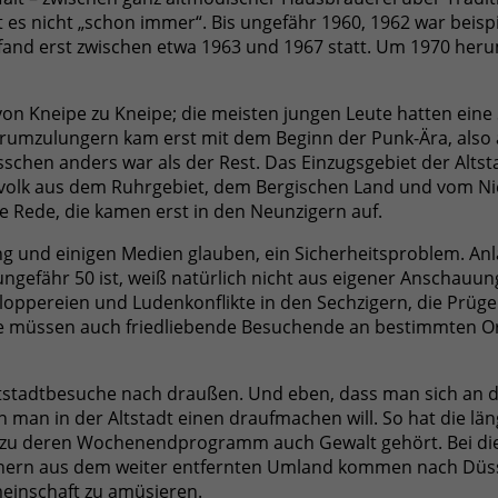
bt es nicht „schon immer“. Bis ungefähr 1960, 1962 war beis
and erst zwischen etwa 1963 und 1967 statt. Um 1970 heru
n Kneipe zu Kneipe; die meisten jungen Leute hatten eine 
rumzulungern kam erst mit dem Beginn der Punk-Ära, also a
hen anders war als der Rest. Das Einzugsgebiet der Altstadt
ngvolk aus dem Ruhrgebiet, dem Bergischen Land und vom Nie
e Rede, die kamen erst in den Neunzigern auf.
ung und einigen Medien glauben, ein Sicherheitsproblem. Anl
ungefähr 50 ist, weiß natürlich nicht aus eigener Anschauun
loppereien und Ludenkonflikte in den Sechzigern, die Prügel
te müssen auch friedliebende Besuchende an bestimmten Or
Altstadtbesuche nach draußen. Und eben, dass man sich an 
an in der Altstadt einen draufmachen will. So hat die län
rn zu deren Wochenendprogramm auch Gewalt gehört. Bei di
nnern aus dem weiter entfernten Umland kommen nach Düssel
einschaft zu amüsieren.