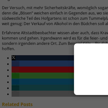
Der Versuch, mit mehr Sicherheitskräfte, womöglich soga
denn die „Bösen“ weichen einfach in Gegenden aus, wo sie e
südwestliche Teil des Hofgartens ist schon zum Tummelpl
weit genug: Der Verkauf von Alkohol in den Büdchen soll 
Erfahrene Altstadtbeobachter wissen aber auch, dass Kraw
kommen und gehen. Irgendwann wird es für die feier- und t
sondern irgendein andere Ort. Zum Beispiel Köln… Bis dah
hoffen.
Related
Posts