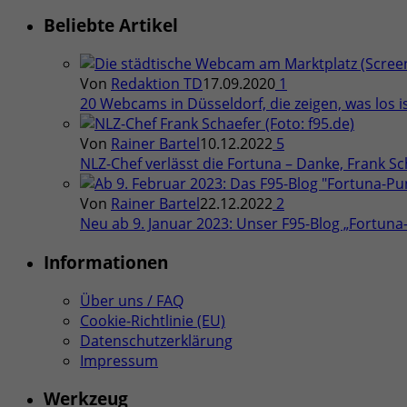
Beliebte Artikel
Von
Redaktion TD
17.09.2020
1
20 Webcams in Düsseldorf, die zeigen, was los is
Von
Rainer Bartel
10.12.2022
5
NLZ-Chef verlässt die Fortuna – Danke, Frank Sch
Von
Rainer Bartel
22.12.2022
2
Neu ab 9. Januar 2023: Unser F95-Blog „Fortun
Informationen
Über uns / FAQ
Cookie-Richtlinie (EU)
Datenschutzerklärung
Impressum
Werkzeug