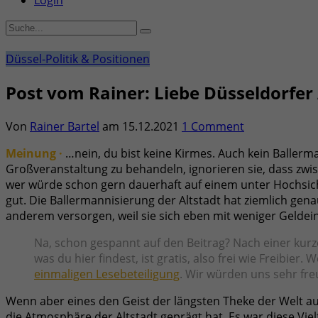
Login
Düssel-Politik & Positionen
Post vom Rainer: Liebe Düsseldorfer
Von
Rainer Bartel
am
15.12.2021
1 Comment
Meinung ·
…nein, du bist keine Kirmes. Auch kein Ballerm
Großveranstaltung zu behandeln, ignorieren sie, dass zw
wer würde schon gern dauerhaft auf einem unter Hochsich
gut. Die Ballermannisierung der Altstadt hat ziemlich gen
anderem versorgen, weil sie sich eben mit weniger Geldei
Na, schon gespannt auf den Beitrag? Nach einer kurze
was du hier findest, ist gratis, also frei wie Freibier
einmaligen Lesebeteiligung
. Wir würden uns sehr fre
Wenn aber eines den Geist der längsten Theke der Welt au
die Atmosphäre der Altstadt geprägt hat. Es war diese Vie