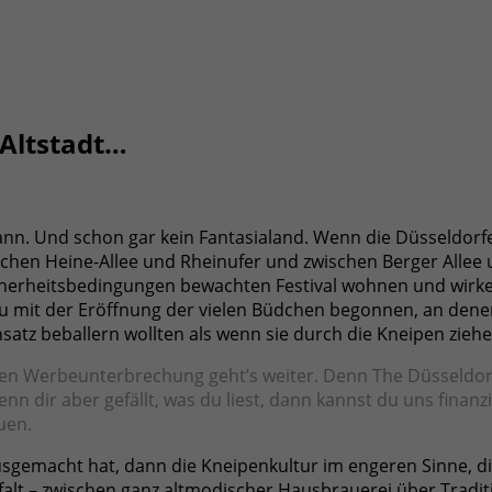
 Altstadt…
ann. Und schon gar kein Fantasialand. Wenn die Düsseldorfer
ischen Heine-Allee und Rheinufer und zwischen Berger All
erheitsbedingungen bewachten Festival wohnen und wirken w
au mit der Eröffnung der vielen Büdchen begonnen, an denen
nsatz beballern wollten als wenn sie durch die Kneipen zie
n Werbeunterbrechung geht’s weiter. Denn The Düsseldorfer 
. Wenn dir aber gefällt, was du liest, dann kannst du uns finan
uen.
sgemacht hat, dann die Kneipenkultur im engeren Sinne, die
lfalt – zwischen ganz altmodischer Hausbrauerei über Tradi