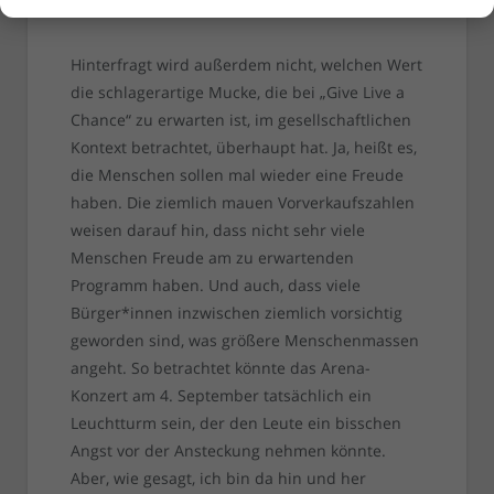
nichts, null, niente.
Hinterfragt wird außerdem nicht, welchen Wert
die schlagerartige Mucke, die bei „Give Live a
Chance“ zu erwarten ist, im gesellschaftlichen
Kontext betrachtet, überhaupt hat. Ja, heißt es,
die Menschen sollen mal wieder eine Freude
haben. Die ziemlich mauen Vorverkaufszahlen
weisen darauf hin, dass nicht sehr viele
Menschen Freude am zu erwartenden
Programm haben. Und auch, dass viele
Bürger*innen inzwischen ziemlich vorsichtig
geworden sind, was größere Menschenmassen
angeht. So betrachtet könnte das Arena-
Konzert am 4. September tatsächlich ein
Leuchtturm sein, der den Leute ein bisschen
Angst vor der Ansteckung nehmen könnte.
Aber, wie gesagt, ich bin da hin und her