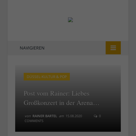
NAVIGIEREN
DÜSSEL-KULTUR & POP
Post vom Rainer: Liebes
Großkonzert in der Arena…
von
RAINER BARTEL
am
15.08.2020
0
COMMENTS