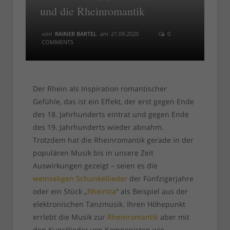
und die Rheinromantik
von
RAINER BARTEL
am
21.09.2020
0
COMMENTS
Der Rhein als Inspiration romantischer
Gefühle, das ist ein Effekt, der erst gegen Ende
des 18. Jahrhunderts eintrat und gegen Ende
des 19. Jahrhunderts wieder abnahm.
Trotzdem hat die Rheinromantik gerade in der
populären Musik bis in unsere Zeit
Auswirkungen gezeigt – seien es die
weinseligen Schunkellieder
der Fünfzigerjahre
oder ein Stück „
Rheinita
“ als Beispiel aus der
elektronischen Tanzmusik. Ihren Höhepunkt
errlebt die Musik zur
Rheinromantik
aber mit
den Kunstlieder von Komponisten wie