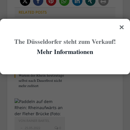
RELATED
POSTS
×
The Düsseldorfer steht zum Verkauf!
Mehr Informationen
VON
RAINER BARTEL
19.12.2022
0
Warum der Rhein heutzutage
selbst nach Dauerfrost nicht
mehr zufriert
VON
RAINER BARTEL
25.05.2022
0