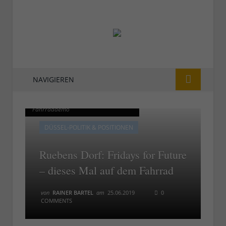
NAVIGIEREN
Fridays for Future - dieses Mal als
Fridays for Future - dieses Mal als
Fahrraddemo
Fahrraddemo
DÜSSEL-POLITIK & POSITIONEN
Ruebens Dorf: Fridays for Future
– dieses Mal auf dem Fahrrad
von
RAINER BARTEL
am
25.06.2019
0
COMMENTS