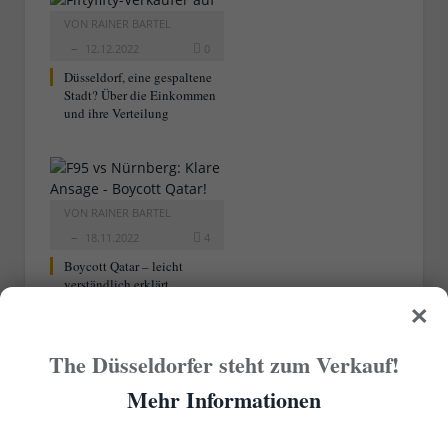
VON
RAINER BARTEL
12.12.2022
0
Düsseldorf, eine gespaltene
Stadt? Über die Einkommen
und ihre Verteilung
VON
RAINER BARTEL
18.11.2022
4
Boycott Qatar – leicht
verständlich erklärt…
×
Kommentare sind gesperrt.
The Düsseldorfer steht zum Verkauf!
Mehr Informationen