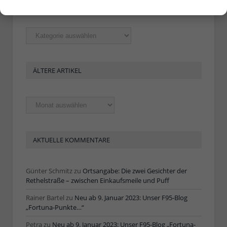
RUBRIKEN
Rubriken
ÄLTERE ARTIKEL
Ältere
Artikel
AKTUELLE KOMMENTARE
Günter Schmitz
zu
Ortsangabe: Die zwei Gesichter der
Rethelstraße – zwischen Einkaufsmeile und Puff
Rainer Bartel
zu
Neu ab 9. Januar 2023: Unser F95-Blog
„Fortuna-Punkte…“
Petra
zu
Neu ab 9. Januar 2023: Unser F95-Blog „Fortuna-