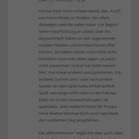
UWE
am
14.03.2021 13:58
Ich tue mich schon schwer damit, den „Kopf“
von Herrn Rösler zu fordern. Vor allem
deswegen, weil die vielen Hater von Beginn
seiner Verpflichtung an übelst über ihn
abgeschimpft haben (in den sogenannten
sozialen Medien und im Hass-Forum 95er
Forum). Sie haben immer noch nicht recht,
trotzdem muss man eben sagen, es passt
nicht zusammen. Und er hat leider keinen
Mut, mal etwas anderes auszuprobieren. Erin
anderes System und / oder auch andere
Spieler. An dem Spiel hatte ich tatsächlich
Spaß, was lange nicht mehr so der Fall war.
Eben bis zu den Auswechselungen. Ist
spekulativ, aber vielleicht hätte die Truppe
ohne diverse Wechsel doch noch irgendwie
den verdienten Sieg eingefahren.
Die „Elfmeterszene“ zeigte mir aber auch, dass