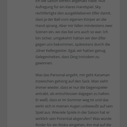
ich die Saison bereits abgehakt habe. Null
Aufregung für ein klares Handspiel. Sky
rechtfertigte den ausgebliebenen Elfer damit,
dass ja der Ball vom eigenen Körper an die
Hand sprang. Aber mir fallen mindestens zwei
Szenen ein, wo das bei uns auch so war. Ich
bin sicher, umgekehrt hätten wir den Elfer
gegen uns bekommen, spätestens durch die
‚ölner Kellergeister. Egal, wir hatten genug
Gelegenheiten, dass Ding trotzdem zu
gewinnen.
Was das Personal angeht, mir geht Karaman
inzwischen gehörig auf den Sack. Man sieht
immer wieder, dass er nur die Gegenspieler
antrabt, als entschlossen dagegen zu halten.
Er weiß, dass er im Sommer weg ist und das
wirkt sich in meinen Augen unbewußt auf sein
Spiel aus. Wieviele Spiele in der Saison hat er
wirklich sein Potential abgerufen? Was würde
Rösler für ein Risiko eingehen, ihn mal auf die