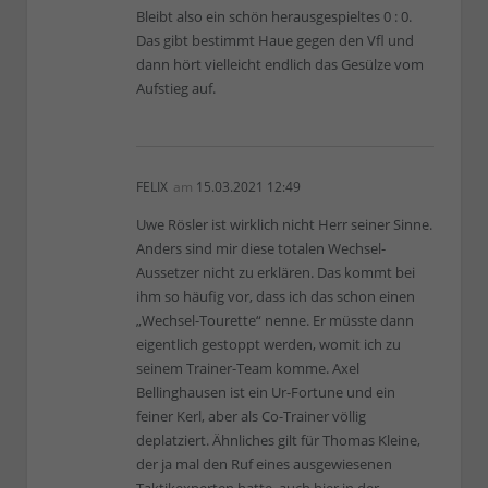
Bleibt also ein schön herausgespieltes 0 : 0.
Das gibt bestimmt Haue gegen den Vfl und
dann hört vielleicht endlich das Gesülze vom
Aufstieg auf.
FELIX
am
15.03.2021 12:49
Uwe Rösler ist wirklich nicht Herr seiner Sinne.
Anders sind mir diese totalen Wechsel-
Aussetzer nicht zu erklären. Das kommt bei
ihm so häufig vor, dass ich das schon einen
„Wechsel-Tourette“ nenne. Er müsste dann
eigentlich gestoppt werden, womit ich zu
seinem Trainer-Team komme. Axel
Bellinghausen ist ein Ur-Fortune und ein
feiner Kerl, aber als Co-Trainer völlig
deplatziert. Ähnliches gilt für Thomas Kleine,
der ja mal den Ruf eines ausgewiesenen
Taktikexperten hatte, auch hier in der