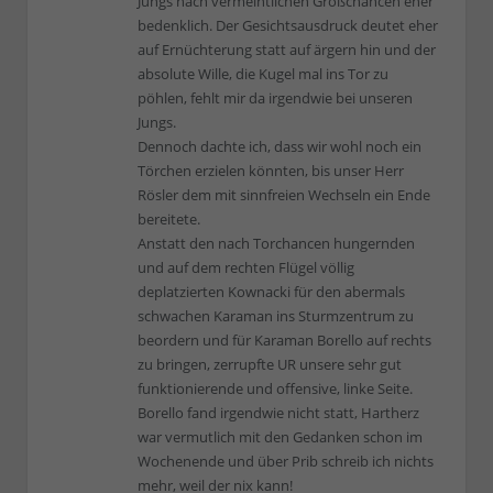
Jungs nach vermeintlichen Großchancen eher
bedenklich. Der Gesichtsausdruck deutet eher
auf Ernüchterung statt auf ärgern hin und der
absolute Wille, die Kugel mal ins Tor zu
pöhlen, fehlt mir da irgendwie bei unseren
Jungs.
Dennoch dachte ich, dass wir wohl noch ein
Törchen erzielen könnten, bis unser Herr
Rösler dem mit sinnfreien Wechseln ein Ende
bereitete.
Anstatt den nach Torchancen hungernden
und auf dem rechten Flügel völlig
deplatzierten Kownacki für den abermals
schwachen Karaman ins Sturmzentrum zu
beordern und für Karaman Borello auf rechts
zu bringen, zerrupfte UR unsere sehr gut
funktionierende und offensive, linke Seite.
Borello fand irgendwie nicht statt, Hartherz
war vermutlich mit den Gedanken schon im
Wochenende und über Prib schreib ich nichts
mehr, weil der nix kann!