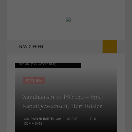
NAVIGIEREN
SVS vs F95: Die letzte Großchance in
SVS vs F95: Die letzte Großchance in
der 80. (Sky-Screenshot)
der 80. (Sky-Screenshot)
FORTUNA
Sandhausen vs F95 0:0 – Spiel
kaputtgewechselt, Herr Rösler
von
RAINER BARTEL
am
14.03.2021
6
COMMENTS