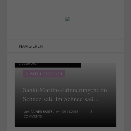
NAVIGIEREN
Martingszug, ca. 1910 (Foto:
Martingszug, ca. 1910 (Foto:
Stadtarchiv)
Stadtarchiv)
DÜSSEL-HISTÖRCHEN
Sankt-Martins-Erinnerungen: Im
Schnee saß, im Schnee saß…
von
RAINER BARTEL
am
09.11.2018
3
COMMENTS