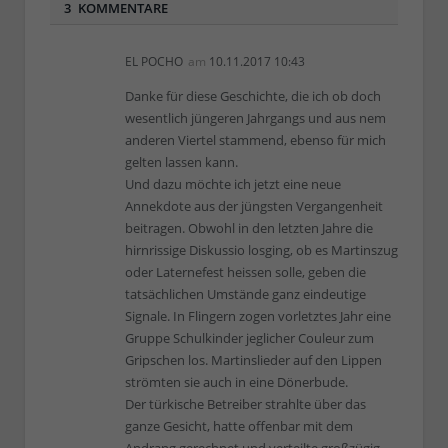
3 KOMMENTARE
EL POCHO
am
10.11.2017 10:43
Danke für diese Geschichte, die ich ob doch
wesentlich jüngeren Jahrgangs und aus nem
anderen Viertel stammend, ebenso für mich
gelten lassen kann.
Und dazu möchte ich jetzt eine neue
Annekdote aus der jüngsten Vergangenheit
beitragen. Obwohl in den letzten Jahre die
hirnrissige Diskussio losging, ob es Martinszug
oder Laternefest heissen solle, geben die
tatsächlichen Umstände ganz eindeutige
Signale. In Flingern zogen vorletztes Jahr eine
Gruppe Schulkinder jeglicher Couleur zum
Gripschen los. Martinslieder auf den Lippen
strömten sie auch in eine Dönerbude.
Der türkische Betreiber strahlte über das
ganze Gesicht, hatte offenbar mit dem
Andrang gerechnet und verteilte großzügig