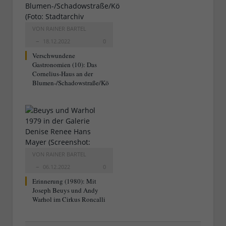
VON
RAINER BARTEL
18.12.2022
0
Verschwundene
Gastronomien (10): Das
Cornelius-Haus an der
Blumen-/Schadowstraße/Kö
VON
RAINER BARTEL
06.12.2022
0
Erinnerung (1980): Mit
Joseph Beuys und Andy
Warhol im Cirkus Roncalli