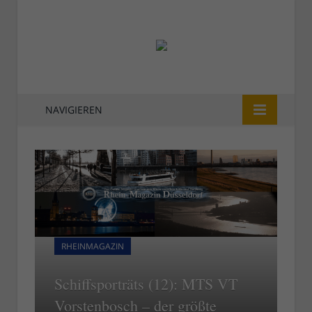
NAVIGIEREN
RHEINMAGAZIN
Schiffsporträts (12): MTS VT
Vorstenbosch – der größte