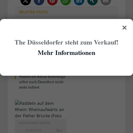
RELATED
POSTS
×
The Düsseldorfer steht zum Verkauf!
Mehr Informationen
VON
RAINER BARTEL
19.12.2022
0
Warum der Rhein heutzutage
selbst nach Dauerfrost nicht
mehr zufriert
VON
RAINER BARTEL
25.05.2022
0