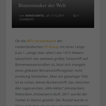
Binnentanker der Welt
von
RAINER BARTEL
am
11.12.2017
0
COMMENTS
Ob die
MTS Vorstenbosch
der
niederländischen
VT Group
mit einer Länge
(Lüa = „Länge über alles“) von 147,5 Metern
tatsächlich das weltweit größte Tankschiff auf
Binnenwasserstraßen ist, lässt sich mangels
eines globalen Binnenschiffsregister nicht
eindeutig feststellen. Aber ein gewaltiger Pott
ist es schon, dieses Bunkerschiff, das zwischen
den sogenannten „ARA-Häfen“ (Amsterdam,
Rotterdam, Antwerpen) läuft. 2011 wurde der
Tanker in Dienst gestellt. Der Rumpf wurde in
China gefertigt, der Ausbau fand bei der Smits