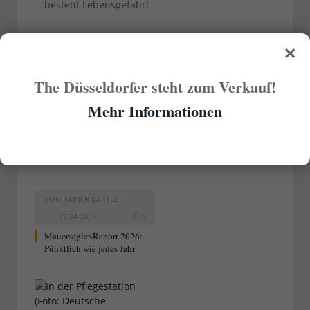
besteht Lebensgefahr!
×
[Fotos – Titelbild: Osterloh via
WDR Digit
; DLRG-
Boot: kph1107 via
Wikimedia
unter der
CC-Lizenz
4.0 International
]
The Düsseldorfer steht zum Verkauf!
Mehr Informationen
RELATED
POSTS
VON
RAINER BARTEL
27.04.2026
0
Mauersegler-Report 2026:
Pünktlich wie jedes Jahr