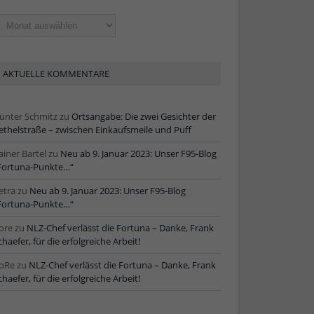
ltere
tikel
AKTUELLE KOMMENTARE
ünter Schmitz
zu
Ortsangabe: Die zwei Gesichter der
ethelstraße – zwischen Einkaufsmeile und Puff
ainer Bartel
zu
Neu ab 9. Januar 2023: Unser F95-Blog
Fortuna-Punkte…“
etra
zu
Neu ab 9. Januar 2023: Unser F95-Blog
Fortuna-Punkte…“
ore
zu
NLZ-Chef verlässt die Fortuna – Danke, Frank
chaefer, für die erfolgreiche Arbeit!
oRe
zu
NLZ-Chef verlässt die Fortuna – Danke, Frank
chaefer, für die erfolgreiche Arbeit!