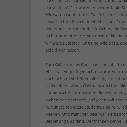
dass eine WG damals für Otto Normalfami
darstellte. WGler waren entweder faule St
Wir waren weder noch. Tatsächlich zeichn
Insassen ihre Brötchen mit ehrlicher Arbei
den damals noch handelsüblichen, nied
nicht daran hinderte, von unserer kleinen
wir waren Städter, jung und wild dazu, ab
beleidigen lassen.
Zum Glück kam es über das eine Jahr, in 
Hier mal ein plattgemachter Autoreifen, d
auch schon. Wir hätten allerdings nicht u
sollen, dem ewigen Gasthaus am Lindenkir
Stammtische. Dort wurden die Vorurteile g
nicht niederrheinisch, auf jeden Fall abe
nun stiefelten diese Studenten da rein. J
Mienen. Und mancher Blick war als bedrohl
Bedienung uns fand. Wir tranken schnell 