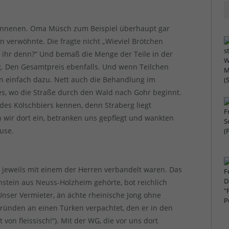
esonnenen. Oma Müsch zum Beispiel überhaupt gar
rn verwöhnte. Die fragte nicht „Wieviel Brötchen
id ihr denn?“ Und bemaß die Menge der Teile in der
g. Den Gesamtpreis ebenfalls. Und wenn Teilchen
rn einfach dazu. Nett auch die Behandlung im
es, wo die Straße durch den Wald nach Gohr beginnt.
 des Kölschbiers kennen, denn Straberg liegt
n wir dort ein, betranken uns gepflegt und wankten
use.
 jeweils mit einem der Herren verbandelt waren. Das
tein aus Neuss-Holzheim gehörte, bot reichlich
 Unser Vermieter, än ächte rheinische Jong ohne
sgründen an einen Türken verpachtet, den er in den
 von fleissisch!“). Mit der WG, die vor uns dort