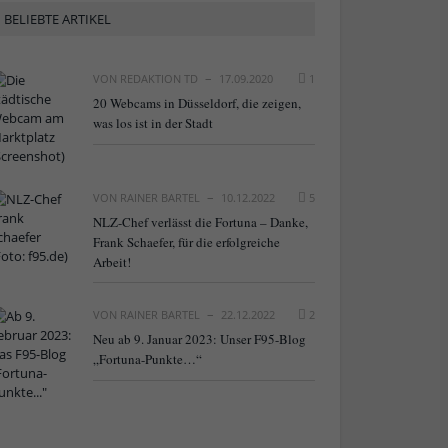
BELIEBTE ARTIKEL
VON
REDAKTION TD
17.09.2020
1
20 Webcams in Düsseldorf, die zeigen,
was los ist in der Stadt
VON
RAINER BARTEL
10.12.2022
5
NLZ-Chef verlässt die Fortuna – Danke,
Frank Schaefer, für die erfolgreiche
Arbeit!
VON
RAINER BARTEL
22.12.2022
2
Neu ab 9. Januar 2023: Unser F95-Blog
„Fortuna-Punkte…“