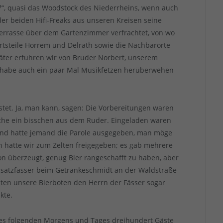
7“, quasi das Woodstock des Niederrheins, wenn auch
der beiden Hifi-Freaks aus unseren Kreisen seine
rrasse über dem Gartenzimmer verfrachtet, von wo
rtsteile Horrem und Delrath sowie die Nachbarorte
äter erfuhren wir von Bruder Norbert, unserem
 habe auch ein paar Mal Musikfetzen herüberwehen
stet. Ja, man kann, sagen: Die Vorbereitungen waren
Sache ein bisschen aus dem Ruder. Eingeladen waren
und hatte jemand die Parole ausgegeben, man möge
 hatte wir zum Zelten freigegeben; es gab mehrere
von überzeugt, genug Bier rangeschafft zu haben, aber
usatzfässer beim Getränkeschmidt an der Waldstraße
lten unsere Bierboten den Herrn der Fässer sogar
kte.
des folgenden Morgens und Tages dreihundert Gäste