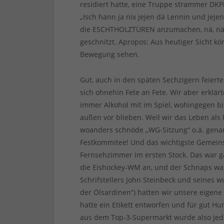
residiert hatte, eine Truppe strammer DKP
„Isch hann ja nix jejen dä Lennin und jej
die ESCHTHOLZTÜREN anzumachen, nä, nä, 
geschnitzt. Apropos: Aus heutiger Sicht k
Bewegung sehen.
Gut, auch in den späten Sechzigern feiert
sich ohnehin Fete an Fete. Wir aber erklä
immer Alkohol mit im Spiel, wohingegen bis
außen vor blieben. Weil wir das Leben al
woanders schnöde „WG-Sitzung“ o.ä. genan
Festkommitee! Und das wichtigste Gemeins
Fernsehzimmer im ersten Stock. Das war ga
die Eishockey-WM an, und der Schnaps war
Schrifstellers John Steinbeck und seines
der Ölsardinen“) hatten wir unsere eigen
hatte ein Etikett entworfen und für gut Hun
aus dem Top-3-Supermarkt wurde also jed