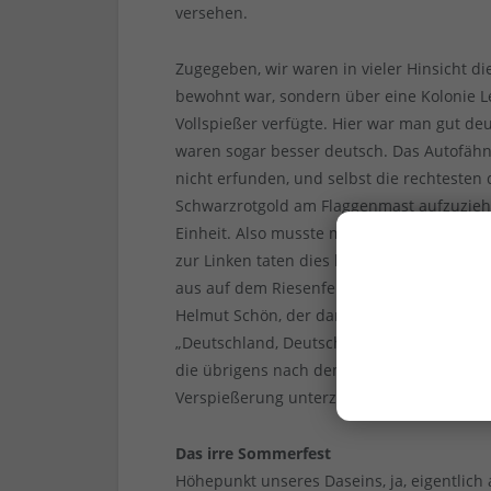
versehen.
Zugegeben, wir waren in vieler Hinsicht d
bewohnt war, sondern über eine Kolonie 
Vollspießer verfügte. Hier war man gut de
waren sogar besser deutsch. Das Autofä
nicht erfunden, und selbst die rechtesten 
Schwarzrotgold am Flaggenmast aufzuzieh
Einheit. Also musste man seine patriotisc
zur Linken taten dies bei den Spielen de
aus auf dem Riesenfernseher in der guten 
Helmut Schön, der damals noch Bunztraine
„Deutschland, Deutschland“-Rufe ein. Folge
die übrigens nach dem Ende der WG in u
Verspießerung unterzogen, Windmühlchen 
Das irre Sommerfest
Höhepunkt unseres Daseins, ja, eigentlich