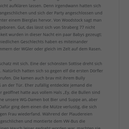
nicht aufklären lassen. Denn irgendwann hatten sich
 angeschlichen und sich der Party angeschlossen und
inter einem Bierglas hervor. Von Woodstock sagt man
geboren. Gut, das lässt sich von Straberg 77 nicht
keit wurden in dieser Nacht ein paar Babys gezeugt;
hiedlichen Geschlechts haben es miteinander
Zimmern der WGler oder gleich im Zelt auf dem Rasen.
hatz mit sich. Eine der schönsten Sottise dreht sich
atürlich hatten sich so gegen elf die ersten Dörfler
erufen. Die kamen auch brav mit ihrem Bully
an der Tür. Eher zufällig entdeckte jemand die
geöffnet hatte aus vollem Hals „Ey, die Bullen sind
ine unsere WG-Damen bot Bier und Suppe an, aber
Dafür ging dem einen die Mütze verlustig, die sich
gen Frau wiederfand. Während der Plaudereien
n geschlichen und montierte dem VW-Bus die
inen Hauch leiser gedreht worden war, machten sie