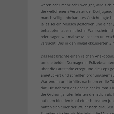
waren oder mehr oder weniger, wird sich 
die weltoffenern Vertreter der Dorfjugend
manch völlig unbekanntes Gesicht lugte h
ja, es sei ein Mensch gestorben und einer 
behaupten, aber mit hoher Wahrscheinlich
oder, sagen wir mal so: Menschen untersc
versucht. Das in den illegal okkupierten 
Das Fest brachte einen reichen Anekdotensc
um die beiden Dormagener Polizebeamten. N
über die Lautstärke erregt und die Cops g
angetuckert und schellten ordnungsgemäß 
Wartenden und brüllte, nachdem er die Tür 
da!“ Die nahmen das aber nicht krumm. E
die Ordnungshüter lehnten dienstlich ab. 
auf dem blonden Kopf einer hübschen jun
hatten sich einer der WGler nach drauße
Scheibenwischer ab. Nachdem die Musik e