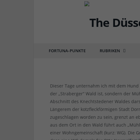
DÜSSEL-HISTÖRCHEN
Stadtgeschichte: Die S
Straberg 77
FORTUNA-PUNKTE
RUBRIKEN
von
RAINER BARTEL
am
15.02.2016
0 COMM
Dieser Tage unternahm ich mit dem Hund 
der „Straberger“ Wald ist, sondern der M
Abschnitt des Knechtstedener Waldes darste
Längerem der kotzfleckförmigen Stadt D
zugeschlagen worden zu sein, grenzt an eb
aus dem Ort in den Wald führt auch „Mühle
einer Wohngemeinschaft (kurz: WG). Die G