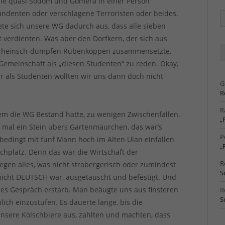
lie quasi Sodom und Gomera in einer Person
undenten oder verschlagene Terroristen oder beides.
Ä
Ar
ete sich unsere WG dadurch aus, dass alle sieben
t verdienten. Was aber den Dorfkern, der sich aus
errheinsch-dumpfen Rübenköppen zusammensetzte,
 Gemeinschaft als „diesen Studenten“ zu reden. Okay,
er als Studenten wollten wir uns dann doch nicht
G
R
R
dem die WG Bestand hatte, zu wenigen Zwischenfällen.
„
a mal ein Stein übers Gartenmäurchen, das war’s
P
nbedingt mit fünf Mann hoch im Alten Ulan einfallen
„
chplatz. Denn das war die Wirtschaft der
R
egen alles, was nicht strabergerisch oder zumindest
S
r nicht DEUTSCH war, ausgetauscht und befestigt. Und
edes Gespräch erstarb. Man beäugte uns aus finsteren
R
S
ich einzustufen. Es dauerte lange, bis die
unsere Kölschbiere aus, zahlten und machten, dass