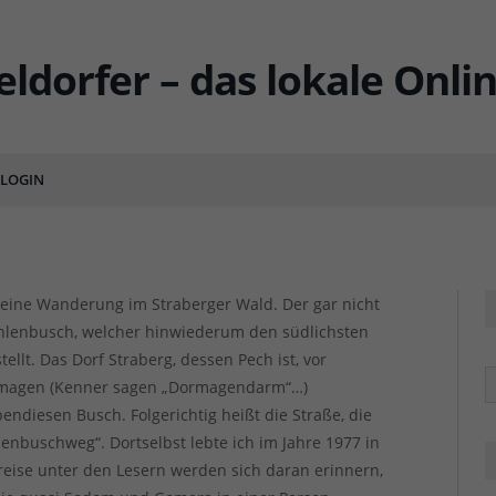
traße der Patrioten – oder:
LOGIN
ENTS
eine Wanderung im Straberger Wald. Der gar nicht
ühlenbusch, welcher hinwiederum den südlichsten
llt. Das Dorf Straberg, dessen Pech ist, vor
R
ormagen (Kenner sagen „Dormagendarm“…)
endiesen Busch. Folgerichtig heißt die Straße, die
nbuschweg“. Dortselbst lebte ich im Jahre 1977 in
reise unter den Lesern werden sich daran erinnern,