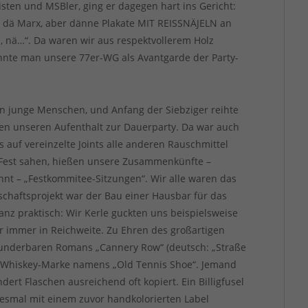
isten und MSBler, ging er dagegen hart ins Gericht:
en dä Marx, aber dänne Plakate MIT REISSNÄJELN an
nä…“. Da waren wir aus respektvollerem Holz
önnte man unsere 77er-WG als Avantgarde der Party-
en junge Menschen, und Anfang der Siebziger reihte
rten unseren Aufenthalt zur Dauerparty. Da war auch
 auf vereinzelte Joints alle anderen Rauschmittel
s Fest sahen, hießen unsere Zusammenkünfte –
nt – „Festkommitee-Sitzungen“. Wir alle waren das
chaftsprojekt war der Bau einer Hausbar für das
nz praktisch: Wir Kerle guckten uns beispielsweise
 immer in Reichweite. Zu Ehren des großartigen
 wunderbaren Romans „Cannery Row“ (deutsch: „Straße
e Whiskey-Marke namens „Old Tennis Shoe“. Jemand
dert Flaschen ausreichend oft kopiert. Ein Billigfusel
esmal mit einem zuvor handkolorierten Label