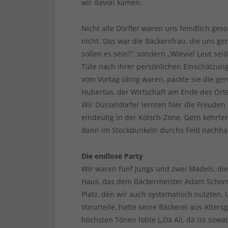
wir davon kamen.
Nicht alle Dörfler waren uns feindlich g
nicht. Das war die Bäckersfrau, die uns ge
sollen es sein?“, sondern „Wieviel Leut se
Tüte nach ihrer persönlichen Einschätzun
vom Vortag übrig waren, packte sie die ge
Hubertus, der Wirtschaft am Ende des Ort
Wir Düsseldorfer lernten hier die Freuden
eindeutig in der Kölsch-Zone. Gern kehrte
dann im Stockdunkeln durchs Feld nachha
Die endlose Party
Wir waren fünf Jungs und zwei Mädels, die
Haus, das dem Bäckermeister Adam Schorns
Platz, den wir auch systematisch nutzten.
Vorurteile, hatte seine Bäckerei aus Alter
höchsten Tönen lobte („Dä Ali, dä iss sowatt