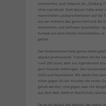
Sommerfest, auch bekannt als „Straberg 7
ohne Live-Musik. Statt dessen hatte einer 
mannshohen Lautsprecherboxen auf die Te
aus wir mühelos das ganze Dorf und die O
Nievenheim und Delhoven beschallten. Sp
Kumpel aus dem Kloster Knechtsteden, er
gehört.
Das Festkommitee hatte ganze Arbeit gelei
absolut professionell. Trotzdem lief die 
rund 200 Leute, aber aus irgendeinem Gr
gern Freunde mitbringen. Den Gartenrasen
Grills und Feuerplätze. Wir waren fest da
schon gegen 20 Uhr mussten die ersten Z
geholt werden. Und gegen zwei Uhr klinge
aus dem Bett, damit er Nachschub rausrüc
Ob es im Verlauf des Abends, der Nacht, 