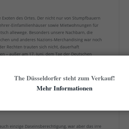
ie Exoten des Ortes. Der nicht nur von Stumpfbauern
Lehrer-Einfamilienhäuser sowie Mietwohnungen für
utsch allewege. Besonders unsere Nachbarn, die
hnchen und anderes Nazions-Merchandising war noch
der Rechten trauten sich nicht, dauerhaft
en – außer am 17. Juni, dem Tag der Deutschen
hen Gefühlen andersartig rauslassen. Die Nachbarn
r Nationalmannschaft, die sie im Sommer vom Garten
Stube anschauten. Dabei feuerten sie die Jungs von
The Düsseldorfer steht zum Verkauf!
r war, lautstark an und stimmten gern in
Mehr Informationen
richtig hießen sie bei uns nur „die Deutschlands“ –
nser schönes Haus umzogen und einer umfassenden
im Vorgarten inklusive.
 auch einzige Daseinsberechtigung, war aber das irre