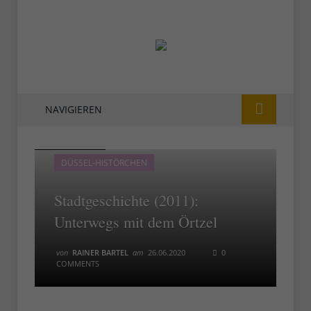
NAVIGIEREN
Fürstenherbst
Fürstenherbst
DÜSSEL-HISTÖRCHEN
Stadtgeschichte (2011):
Unterwegs mit dem Örtzel
von
RAINER BARTEL
am
26.06.2020
0
COMMENTS