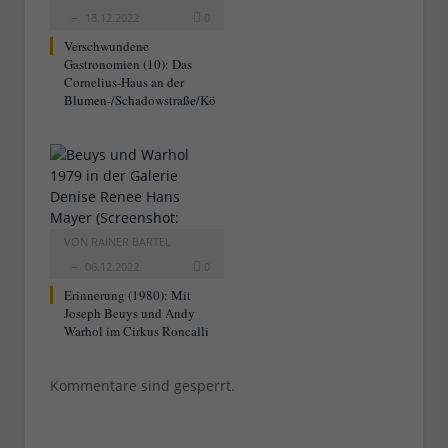
18.12.2022
0
Verschwundene
Gastronomien (10): Das
Cornelius-Haus an der
Blumen-/Schadowstraße/Kö
VON
RAINER BARTEL
06.12.2022
0
Erinnerung (1980): Mit
Joseph Beuys und Andy
Warhol im Cirkus Roncalli
Kommentare sind gesperrt.