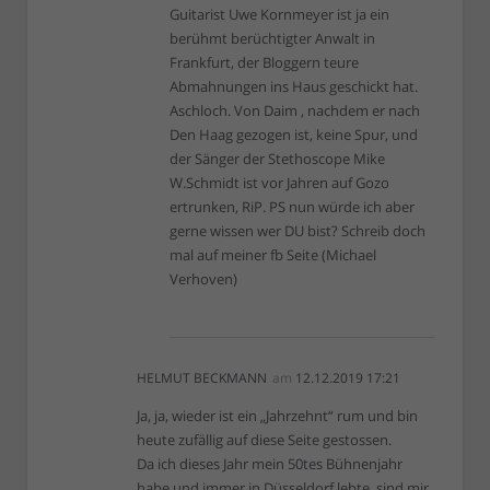
Guitarist Uwe Kornmeyer ist ja ein
berühmt berüchtigter Anwalt in
Frankfurt, der Bloggern teure
Abmahnungen ins Haus geschickt hat.
Aschloch. Von Daim , nachdem er nach
Den Haag gezogen ist, keine Spur, und
der Sänger der Stethoscope Mike
W.Schmidt ist vor Jahren auf Gozo
ertrunken, RiP. PS nun würde ich aber
gerne wissen wer DU bist? Schreib doch
mal auf meiner fb Seite (Michael
Verhoven)
HELMUT BECKMANN
am
12.12.2019 17:21
Ja, ja, wieder ist ein „Jahrzehnt“ rum und bin
heute zufällig auf diese Seite gestossen.
Da ich dieses Jahr mein 50tes Bühnenjahr
habe und immer in Düsseldorf lebte, sind mir