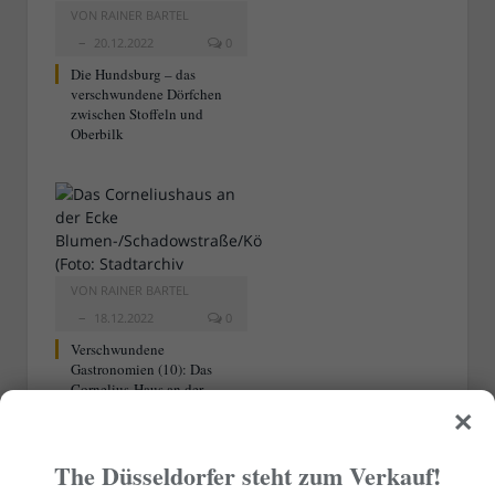
VON
RAINER BARTEL
20.12.2022
0
Die Hundsburg – das
verschwundene Dörfchen
zwischen Stoffeln und
Oberbilk
VON
RAINER BARTEL
18.12.2022
0
Verschwundene
Gastronomien (10): Das
Cornelius-Haus an der
×
Blumen-/Schadowstraße/Kö
The Düsseldorfer steht zum Verkauf!