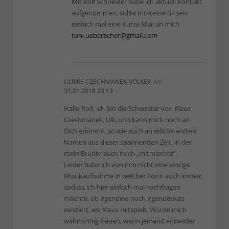
Mit Rolf Schneider habe ich aktuell Kontakt
aufgenommen, sollte Interesse da sein
einfach mal eine Kurze Mail an mich
toni.ueberacher@gmail.com
ULRIKE CZECHMANEK-VÖLKER
am
31.01.2018 23:13
Hallo Rolf, ich bin die Schwester von Klaus
Czechmanek, Ulli, und kann mich noch an
Dich erinnern, so wie auch an etliche andere
Namen aus dieser spannenden Zeit, in der
mein Bruder auch noch „mitmischte“.
Leider habe ich von ihm nicht eine einzige
Musikaufnahme in welcher Form auch immer,
sodass ich hier einfach mal nachfragen
möchte, ob irgendwo noch irgendetwas
existiert, wo Klaus mitspielt. Würde mich
wahnsinnig freuen, wenn jemand entweder