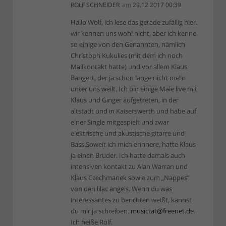
ROLF SCHNEIDER
am
29.12.2017 00:39
Hallo Wolf, ich lese das gerade zufällig hier.
wir kennen uns wohl nicht, aber ich kenne
so einige von den Genannten, nämlich
Christoph Kukulies (mit dem ich noch
Mailkontakt hatte) und vor allem Klaus
Bangert, der ja schon lange nicht mehr
unter uns weilt. Ich bin einige Male live mit
Klaus und Ginger aufgetreten, in der
altstadt und in Kaiserswerth und habe auf
einer Single mitgespielt und zwar
elektrische und akustische gitarre und
Bass.Soweit ich mich erinnere, hatte Klaus
ja einen Bruder. Ich hatte damals auch
intensiven kontakt zu Alan Warran und
Klaus Czechmanek sowie zum „Nappes“
von den lilac angels. Wenn du was
interessantes zu berichten weißt, kannst
du mir ja schreiben.
musictat@freenet.de
.
Ich heiße Rolf.