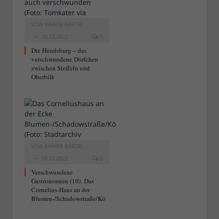
VON
RAINER BARTEL
20.12.2022
0
Die Hundsburg – das
verschwundene Dörfchen
zwischen Stoffeln und
Oberbilk
VON
RAINER BARTEL
18.12.2022
0
Verschwundene
Gastronomien (10): Das
Cornelius-Haus an der
Blumen-/Schadowstraße/Kö