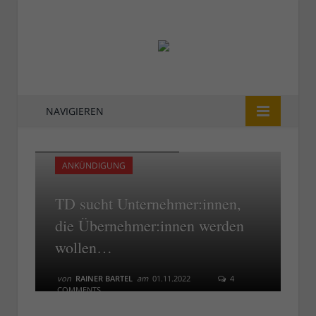
NAVIGIEREN
Rheinpanorama (Foto: Claire P.)
Rheinpanorama (Foto: Claire P.)
ANKÜNDIGUNG
TD sucht Unternehmer:innen,
die Übernehmer:innen werden
wollen…
von
RAINER BARTEL
am
01.11.2022
4
COMMENTS