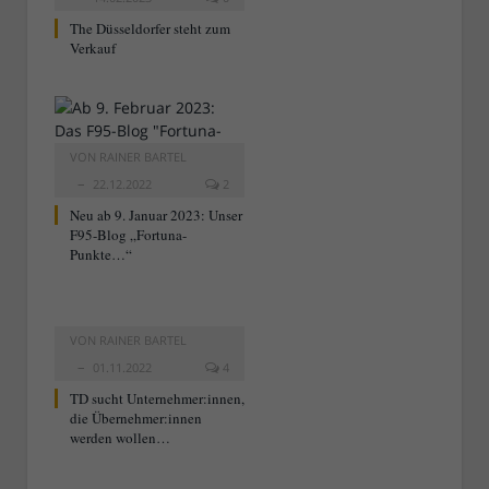
The Düsseldorfer steht zum
Verkauf
VON
RAINER BARTEL
22.12.2022
2
Neu ab 9. Januar 2023: Unser
F95-Blog „Fortuna-
Punkte…“
VON
RAINER BARTEL
01.11.2022
4
TD sucht Unternehmer:innen,
die Übernehmer:innen
werden wollen…