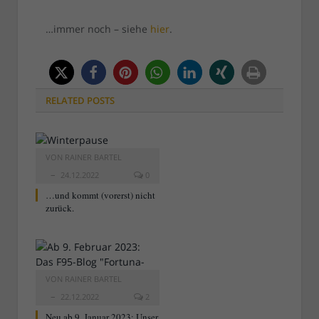
…immer noch – siehe
hier
.
RELATED
POSTS
VON
RAINER BARTEL
24.12.2022
0
…und kommt (vorerst) nicht
zurück.
VON
RAINER BARTEL
22.12.2022
2
Neu ab 9. Januar 2023: Unser