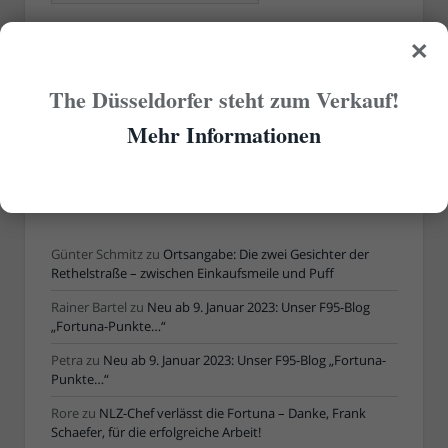
×
ÄLTERE ARTIKEL
The Düsseldorfer steht zum Verkauf!
Ältere
Mehr Informationen
Artikel
AKTUELLE KOMMENTARE
Günter Schmitz
zu
Ortsangabe: Die zwei Gesichter der
Rethelstraße – zwischen Einkaufsmeile und Puff
Rainer Bartel
zu
Neu ab 9. Januar 2023: Unser F95-Blog
„Fortuna-Punkte…“
Petra
zu
Neu ab 9. Januar 2023: Unser F95-Blog „Fortuna-
Punkte…“
Rore
zu
NLZ-Chef verlässt die Fortuna – Danke, Frank
Schaefer, für die erfolgreiche Arbeit!