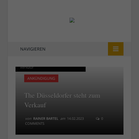
NAVIGIEREN
The Düsseldorfer steht zum
The Düsseldorfer steht zum
Verkauf
Verkauf
ANKÜNDIGUNG
The Düsseldorfer steht zum
Verkauf
von
RAINER BARTEL
am
14.02.2023
0
COMMENTS