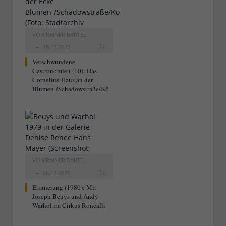
VON
RAINER BARTEL
18.12.2022
0
Verschwundene
Gastronomien (10): Das
Cornelius-Haus an der
Blumen-/Schadowstraße/Kö
VON
RAINER BARTEL
06.12.2022
0
Erinnerung (1980): Mit
Joseph Beuys und Andy
Warhol im Cirkus Roncalli