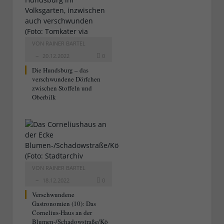
VON
RAINER BARTEL
20.12.2022
0
Die Hundsburg – das
verschwundene Dörfchen
zwischen Stoffeln und
Oberbilk
VON
RAINER BARTEL
18.12.2022
0
Verschwundene
Gastronomien (10): Das
Cornelius-Haus an der
Blumen-/Schadowstraße/Kö