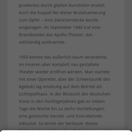
gnadenlos durch glatten Kunststein ersetzt.
Auch die Kuppel fiel dieser Brutalsanierung
zum Opfer – eine Zwischendecke wurde
eingezogen. Im September 1940 traf eine
Brandbombe das Apollo-Theater, das
vollständig ausbrannte.
1950 konnte das äußerlich kaum veränderte,
im Inneren aber komplett neu gestaltete
Theater wieder eröffnet werden. Man startete
mit einer Operette, aber der Schwerpunkt des
Agebots lag eindeutig auf dem Betrieb als
Lichtspielhaus. In der Blütezeit des deutschen
Kinos in den Fünfzigerjahren gab es sieben
Tage die Woche bis zu sechs Vorstellungen,
eine gemischte Varieté- und Kino-Matinée
inklusive. So lernte der Verfasser dieses
Beitrags das Apollo noch selbst kennen – unter