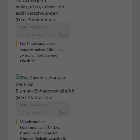
VON
RAINER BARTEL
20.12.2022
0
Die Hundsburg – das
verschwundene Dörfchen
zwischen Stoffeln und
Oberbilk
VON
RAINER BARTEL
18.12.2022
0
Verschwundene
Gastronomien (10): Das
Cornelius-Haus an der
Blumen-/Schadowstraße/Kö