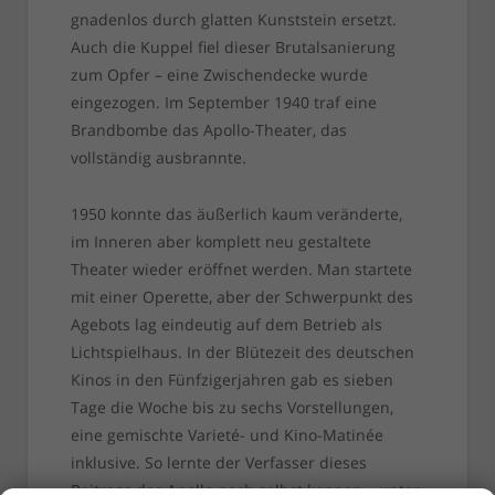
gnadenlos durch glatten Kunststein ersetzt.
Auch die Kuppel fiel dieser Brutalsanierung
zum Opfer – eine Zwischendecke wurde
eingezogen. Im September 1940 traf eine
Brandbombe das Apollo-Theater, das
vollständig ausbrannte.
1950 konnte das äußerlich kaum veränderte,
im Inneren aber komplett neu gestaltete
Theater wieder eröffnet werden. Man startete
mit einer Operette, aber der Schwerpunkt des
Agebots lag eindeutig auf dem Betrieb als
Lichtspielhaus. In der Blütezeit des deutschen
Kinos in den Fünfzigerjahren gab es sieben
Tage die Woche bis zu sechs Vorstellungen,
eine gemischte Varieté- und Kino-Matinée
inklusive. So lernte der Verfasser dieses
Beitrags das Apollo noch selbst kennen – unter