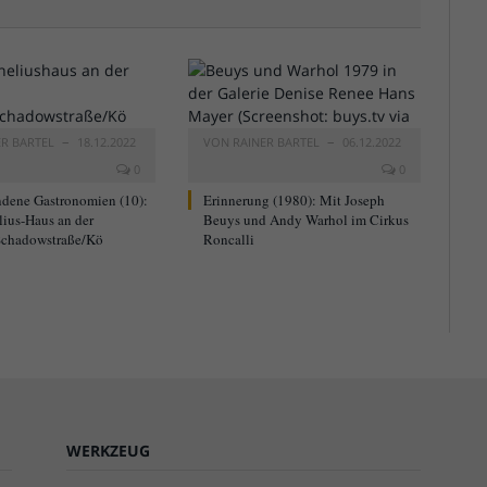
ER BARTEL
18.12.2022
VON
RAINER BARTEL
06.12.2022
0
0
dene Gastronomien (10):
Erinnerung (1980): Mit Joseph
lius-Haus an der
Beuys und Andy Warhol im Cirkus
chadowstraße/Kö
Roncalli
WERKZEUG