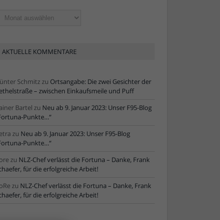
ltere
tikel
AKTUELLE KOMMENTARE
ünter Schmitz
zu
Ortsangabe: Die zwei Gesichter der
ethelstraße – zwischen Einkaufsmeile und Puff
ainer Bartel
zu
Neu ab 9. Januar 2023: Unser F95-Blog
Fortuna-Punkte…“
etra
zu
Neu ab 9. Januar 2023: Unser F95-Blog
Fortuna-Punkte…“
ore
zu
NLZ-Chef verlässt die Fortuna – Danke, Frank
chaefer, für die erfolgreiche Arbeit!
oRe
zu
NLZ-Chef verlässt die Fortuna – Danke, Frank
chaefer, für die erfolgreiche Arbeit!