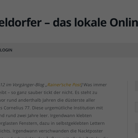
m kleinen Rebell und
März 2012)
LOGIN
MENTS
Na
Na
012 im Vorgänger-Blog „
Rainer’sche Post
]
Was immer
bt – so ganz sauber tickt der nicht. Es steht zu
 vor rund anderthalb Jahren die düsterste aller
R
 Cornelius 77. Diese urgemütliche Institution mit
d rund zwei Jahre leer. Irgendwann klebten
rglasten Fenstern, dazu in selbstgeklebten Lettern
nichts. Irgendwann verschwanden die Nacktposter