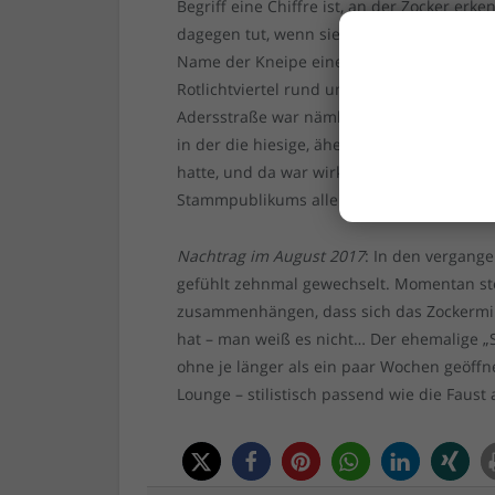
Begriff eine Chiffre ist, an der Zocker erk
dagegen tut, wenn sie dort, ähem, unterei
Name der Kneipe eine Reminiszenz an ein 
Rotlichtviertel rund um den Mintropplatz, 
Adersstraße war nämlich etliche Jahre ein
in der die hiesige, ähem, Boxsportszene ve
hatte, und da war wirklich jedermann will
Stammpublikums allerdings eher selten do
Nachtrag im August 2017
: In den vergang
gefühlt zehnmal gewechselt. Momentan ste
zusammenhängen, dass sich das Zockermil
hat – man weiß es nicht… Der ehemalige „
ohne je länger als ein paar Wochen geöffne
Lounge – stilistisch passend wie die Faust