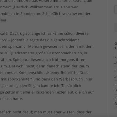
t und schmückte das Äußere mit allerlei Zetteln, die
immer“, „Herzlich Willkommen“ etc. Dann war
Ä
Ar
mobilien in Spanien an. Schließlich verschwand der
leer.
café. Das trug so lange ich es kenne schon diverse
on“ – jedenfalls sagte das die Leuchtreklame.
G
ss ein sparsamer Mensch gewesen sein, denn mit dem
R
m 20 Quadratmeter große Gastronomiebetrieb, in
R
, ähem, Spielparadiesen auch frühmorgens ihren
„
n“ um. Lief wohl nicht, denn danach stand der Raum
P
 ein neues Kneipenschild. „Kleiner Rebell“ heißt es
„
ipe mit sportkarakter“ und dazu den Werbespruch „hier
R
ch stutzig, den Slogan kannte ich. Tatsächlich
S
 Zettel mit allerlei lockenden Texten auf, die ich auf
elesen hatte.
R
S
grafisch nicht drauf; man muss aber wissen, dass der