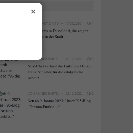
×
BELIEBTE ARTIKEL
VON
REDAKTION TD
17.09.2020
1
20 Webcams in Düsseldorf, die zeigen,
was los ist in der Stadt
VON
RAINER BARTEL
10.12.2022
5
NLZ-Chef verlässt die Fortuna – Danke,
Frank Schaefer, für die erfolgreiche
Arbeit!
VON
RAINER BARTEL
22.12.2022
2
Neu ab 9. Januar 2023: Unser F95-Blog
„Fortuna-Punkte…“