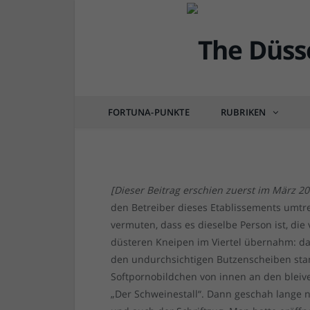
DÜSSEL-HISTÖRCHEN
Vom Schweinestall, de
anderen Nachtcafés (
FORTUNA-PUNKTE
RUBRIKEN
von
RAINER BARTEL
am
25.08.2017
0 COM
[Dieser Beitrag erschien zuerst im März 2
den Betreiber dieses Etablissements umtrei
vermuten, dass es dieselbe Person ist, die
düsteren Kneipen im Viertel übernahm: das
den undurchsichtigen Butzenscheiben stan
Softpornobildchen von innen an den bleive
„Der Schweinestall“. Dann geschah lange 