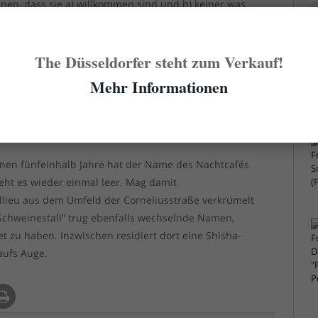
ennen, dass sie a) willkommen sind und b) keiner was
nander Glücksspiele spielen. Übrigens ist der neue
wirklich legendäres Etablissement in dem bisschen
The Düsseldorfer steht zum Verkauf!
das sich Düsseldorf leistet. Auf dem letzten Stück
e Kneipe namens „Der sanfte Rebell“ untergebracht,
Mehr Informationen
rkehrte. Die hatte rund um die Uhr auf, wenn sie auf
kommen. Der traute sich angesichts des
rt hinein…
enen fünfeinhalb Jahre hat der Name des Nachtcafés
ht es wieder einmal leer. Mag damit
lieu aus dem Umfeld der Corneliusstraße verkrümelt
Schweinestall“ trug ebenfalls wechselnde Namen,
t zu haben. Inzwischen residiert dort eine Shisha-
 aufs Auge.