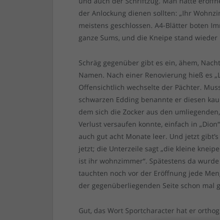
und auch der Schriftzug. Man hatte eröffne
der Anlockung dienen sollten: „Ihr Wohnz
meistens geschlossen. A4-Blätter boten Im
ganze Sums, und die Kneipe stand wieder 
Schräg gegenüber gibt es ein, ähem, Nacht
Namen. Nach einer Renovierung hieß es „Li
Offensichtlich wechselte der Pächter. Mu
schwarzen Edding benannte er diesen kau
dem sich die Zocker aus den umliegenden
Verlust versaufen konnte, einfach in „Dio
auch gut acht Monate leer. Und jetzt gibt’s
jetzt; die Unterzeile sagt „die kleine kne
ist ihr wohnzimmer“. Spätestens da wurde i
tauchten noch vor der Eröffnung jede Menge
der gegenüberliegenden Seite schon mal g
Gut, das Wort Sportcharacter hat er ortho