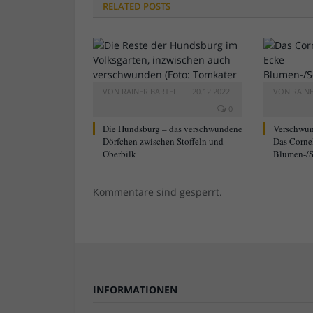
RELATED
POSTS
VON
RAINER BARTEL
20.12.2022
VON
RAIN
0
Die Hundsburg – das verschwundene
Verschwun
Dörfchen zwischen Stoffeln und
Das Corne
Oberbilk
Blumen-/S
Kommentare sind gesperrt.
INFORMATIONEN