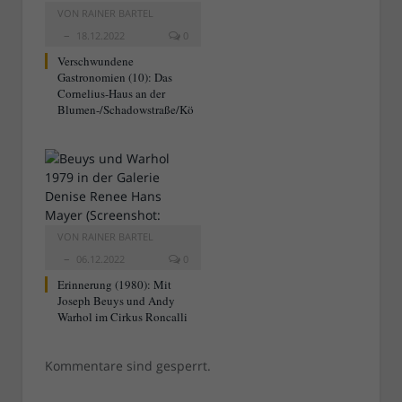
VON
RAINER BARTEL
18.12.2022
0
Verschwundene
Gastronomien (10): Das
Cornelius-Haus an der
Blumen-/Schadowstraße/Kö
VON
RAINER BARTEL
06.12.2022
0
Erinnerung (1980): Mit
Joseph Beuys und Andy
Warhol im Cirkus Roncalli
Kommentare sind gesperrt.