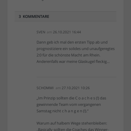
3 KOMMENTARE
SVEN
am
26.10.2021 16:44
Dann geb ich mal den ersten Tipp ab und
prognostiziere ein solides und unaufgeregtes
2:0 für die schönste Macht am Rhein.
Anderenfalls war meine Glaskugel fleckig…
SCHOMMI
am
27.10.2021 10:26
„Im Prinzip sollten die C o a c h e s (!) das
gewinnende Team vom vergangenen
Samstag nicht c h a n g e n (!).“
Warum auf halbem Wege stehenbleiben:
„Basically sollten die Coaches das Winner-