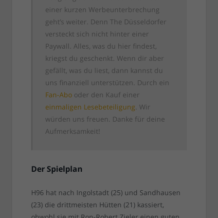
einer kurzen Werbeunterbrechung
geht’s weiter. Denn The Düsseldorfer
versteckt sich nicht hinter einer
Paywall. Alles, was du hier findest,
kriegst du geschenkt. Wenn dir aber
gefällt, was du liest, dann kannst du
uns finanziell unterstützen. Durch ein
Fan-Abo
oder den Kauf einer
einmaligen Lesebeteiligung
. Wir
würden uns freuen. Danke für deine
Aufmerksamkeit!
Der Spielplan
H96 hat nach Ingolstadt (25) und Sandhausen
(23) die drittmeisten Hütten (21) kassiert,
obwohl sie mit Ron-Robert Zieler einen guten