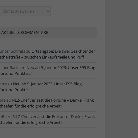
ltere
tikel
AKTUELLE KOMMENTARE
ünter Schmitz
zu
Ortsangabe: Die zwei Gesichter der
ethelstraße – zwischen Einkaufsmeile und Puff
ainer Bartel
zu
Neu ab 9. Januar 2023: Unser F95-Blog
Fortuna-Punkte…“
etra
zu
Neu ab 9. Januar 2023: Unser F95-Blog
Fortuna-Punkte…“
ore
zu
NLZ-Chef verlässt die Fortuna – Danke, Frank
chaefer, für die erfolgreiche Arbeit!
oRe
zu
NLZ-Chef verlässt die Fortuna – Danke, Frank
chaefer, für die erfolgreiche Arbeit!