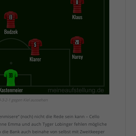
-3-2-1 gegen Kiel aussehen
nmisere“ (noch) nicht die Rede sein kann – Cello
 ohne Emma und auch Tyger Lobinger fehlen mögliche
ch die Bank auch beinahe von selbst mit Zweitkeeper