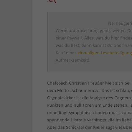
min
]
Na, neugier
Werbeunterbrechung geht’s weiter. Den
einer Paywall. Alles, was du hier finde
was du liest, dann kannst du uns finan
Kauf einer
einmaligen Lesebeteiligun
Aufmerksamkeit!
Chefcoach Christian Preußer hielt sich be
dem Motto „Schaumerma“. Das ist schlau, 
Olympiakicker ist die Analyse des Gegners.
Punkten und null Toren am Ende stehen, ist
unbedingt sympathisch finden muss, zuma
spannende Historie verbindet, die im liebe
Aber das Schicksal der Kieler sagt viel ü