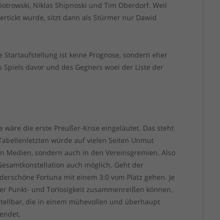
Piotrowski, Niklas Shipnoski und Tim Oberdorf. Weil
ertickt wurde, sitzt dann als Stürmer nur Dawid
 Startaufstellung ist keine Prognose, sondern eher
 Spiels davor und des Gegners woei der Liste der
e wäre die erste Preußer-Krise eingeläutet. Das steht
Tabellenletzten würde auf vielen Seiten Unmut
en Medien, sondern auch in den Vereinsgremien. Also
 Gesamtkonstellation auch möglich. Geht der
derschöne Fortuna mit einem 3:0 vom Platz gehen. Je
der Punkt- und Torlosigkeit zusammenreißen können,
stellbar, die in einem mühevollen und überhaupt
 endet.