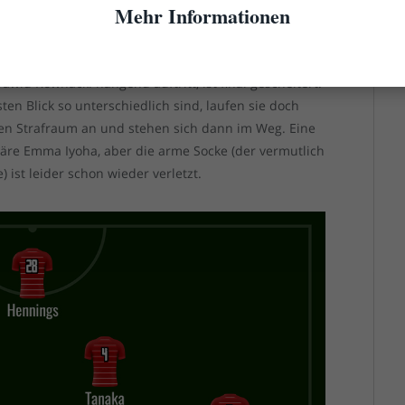
Mehr Informationen
h einem nicht so dollen Spiel wie in Nürnberg aktuell
elix Klaus auch Niklas Shipnoski ran, aber noch ist
d in der Spitze? Keine Frage: Rouwen Hennings! Das
awid Kownacki hängend auftritt, ist final gescheitert.
en Blick so unterschiedlich sind, laufen sie doch
hen Strafraum an und stehen sich dann im Weg. Eine
wäre Emma Iyoha, aber die arme Socke (der vermutlich
ist leider schon wieder verletzt.