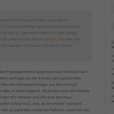
Ä
Ar
ig auf den Vorbericht? Nach einer kurzen
n The Düsseldorfer versteckt sich nicht hinter
st, kriegst du geschenkt. Wenn dir aber gefällt,
ziell unterstützen. Durch ein
Fan-Abo
oder den
G
g
. Wir würden uns freuen. Danke für deine
R
R
„
P
i der Pressekonferenz vorgestern noch bedeckt nach
„
denn wichtiger als der Einsatz vom japanischen
R
 Dass die Beinaheaufsteiger aus Kiel mit null
S
 alles in allem tragisch. Nicht dass man die Störche
R
l den KSV Holstein und F95 eine durchaus
S
vollen Schlachtruf „Kiel, du Arschloch“ mündete.
ber den Zustand des modernen Fußballs unterhalb der