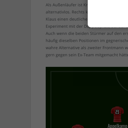
Als Außenläufer ist Kris Peterson auch nac
alternativlos. Rechts könnte anstelle von F
Klaus einen deutlichen Tacken besser. Un
Experiment mit der Doppelspitze, bei der D
Auch wenn die beiden Stürmer auf den erst
häufig dieselben Positionen im gegnerisc
wahre Alternative als zweiter Frontmann 
gern gegen sein Ex-Team mitgemacht hätte) 