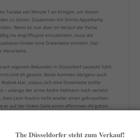
e Ao Tanaka von Minute 1 an bringen, um diesen
werden zu lassen. Zusammen mit Shinta Appelkamp
 bilden. Wenn es nun aber im Verlauf der Partie
äßig ins Angriffsspiel einzubinden, muss die
tuationen hinten eine Dreierkette entsteht. Das
r Viererkette.
h nach eigenem Bekunden in Düsseldorf sauwohl fühlt
ernt) sind eh gesetzt. Beide kommen übrigens auch
odzek klar, sodass sich eine Dreierkette (sollte
ibt – solange der arme Andre Hofmann noch verletzt
g, dass Leon Koutris nicht wieder einen gebrauchten
te er auf der linken Seite einen offensiven AV geben.
cht überspielt wirkende Zimbo Zimmermann sollte
z seine Qualitäten beweist, aber noch nie so richtig
augt.
The Düsseldorfer steht zum Verkauf!