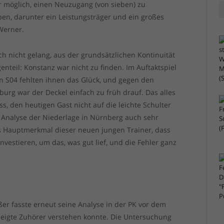
r möglich, einen Neuzugang (von sieben) zu
en, darunter ein Leistungsträger und ein großes
 Werner.
ch nicht gelang, aus der grundsätzlichen Kontinuität
nteil: Konstanz war nicht zu finden. Im Auftaktspiel
gen S04 fehlten ihnen das Glück, und gegen den
urg war der Deckel einfach zu früh drauf. Das alles
, den heutigen Gast nicht auf die leichte Schulter
 Analyse der Niederlage in Nürnberg auch sehr
das Hauptmerkmal dieser neuen jungen Trainer, dass
 investieren, um das, was gut lief, und die Fehler ganz
ßer fasste erneut seine Analyse in der PK vor dem
neigte Zuhörer verstehen konnte. Die Untersuchung