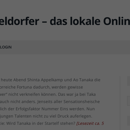
el – Macht ein Tanaka schon
LOGIN
MENT
F95 vs Kiel (Feb
F95 vs Kiel (Feb
n heute Abend Shinta Appelkamp und Ao Tanaka die
orreiche Fortuna dadurch, werden gewisse
wer“ nicht verkneifen können. Das war ja bei Taka
R
uch nicht anders. Jenseits aller Sensationsheische
lich der Erfolgsfaktor Nummer Eins werden. Nun
jungen Talenten nicht zu viel Druck auferlegen.
ie: Wird Tanaka in der Startelf stehen?
[
Lesezeit ca.
5