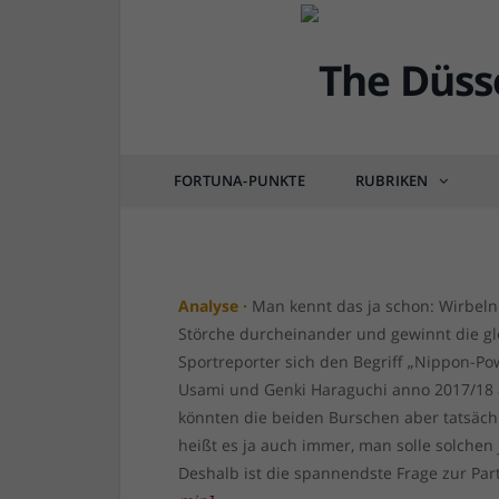
FORTUNA
Vorbericht: F95 vs Ki
den Unterschied?
FORTUNA-PUNKTE
RUBRIKEN
von
RAINER BARTEL
am
20.08.2021
1 COM
Analyse ·
Man kennt das ja schon: Wirbel
Störche durcheinander und gewinnt die gl
Sportreporter sich den Begriff „Nippon-Po
Usami und Genki Haraguchi anno 2017/18 a
könnten die beiden Burschen aber tatsäch
heißt es ja auch immer, man solle solchen 
Deshalb ist die spannendste Frage zur Part