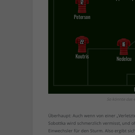
So könnte das 4
Überhaupt: Auch wenn von einer „Verletzte
Sobottka wird schmerzlich vermisst, und
Einwechsler für den Sturm. Also ergibt si