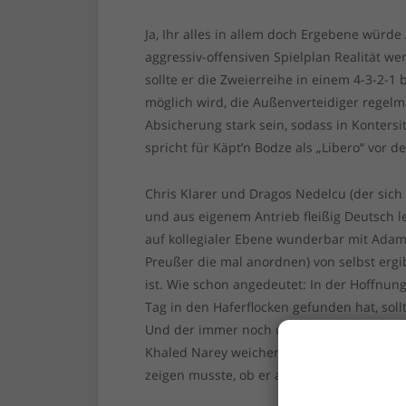
Ja, Ihr alles in allem doch Ergebene würd
aggressiv-offensiven Spielplan Realität 
sollte er die Zweierreihe in einem 4-3-2-1
möglich wird, die Außenverteidiger regelm
Absicherung stark sein, sodass in Kontersi
spricht für Käpt’n Bodze als „Libero“ vor de
Chris Klarer und Dragos Nedelcu (der sic
und aus eigenem Antrieb fleißig Deutsch l
auf kollegialer Ebene wunderbar mit Adam B
Preußer die mal anordnen) von selbst erg
ist. Wie schon angedeutet: In der Hoffnun
Tag in den Haferflocken gefunden hat, soll
Und der immer noch und immer wieder lei
Khaled Narey weichen, der bei jedem Einsat
zeigen musste, ob er auch als Verteidiger t