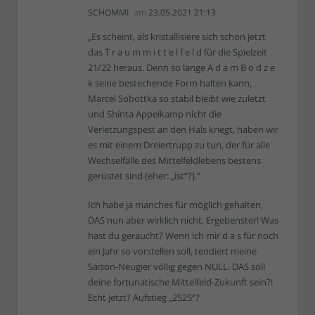
SCHOMMI
am
23.05.2021 21:13
„Es scheint, als kristallisiere sich schon jetzt
das T r a u m m i t t e l f e l d für die Spielzeit
21/22 heraus. Denn so lange A d a m B o d z e
k seine bestechende Form halten kann,
Marcel Sobottka so stabil bleibt wie zuletzt
und Shinta Appelkamp nicht die
Verletzungspest an den Hals kriegt, haben wir
es mit einem Dreiertrupp zu tun, der für alle
Wechselfälle des Mittelfeldlebens bestens
gerüstet sind (eher: „ist“?).“
Ich habe ja manches für möglich gehalten,
DAS nun aber wirklich nicht, Ergebenster! Was
hast du geraucht? Wenn ich mir d a s für noch
ein Jahr so vorstellen soll, tendiert meine
Saison-Neugier völlig gegen NULL. DAS soll
deine fortunatische Mittelfeld-Zukunft sein?!
Echt jetzt? Aufstieg „2525“?