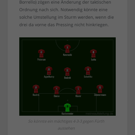
Borrello) zögen eine Änderung der taktischen
Ordnung nach sich. Notwendig könnte eine
solche Umstellung im Sturm werden, wenn die
drei da vorne das Pressing nicht hinkriegen.
So könnte ein mächtiges 4-3-3 gegen Fürth
aussehen