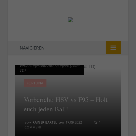
NAVIGIEREN
F95 vs HSV: Zum Glück wenig
F95 vs HSV: Zum Glück wenig
Verletzungsunterbrechungen (Foto:
Verletzungsunterbrechungen (Foto:
TD)
TD)
FORTUNA
Vorbericht: HSV vs F95 – Holt
euch jeden Ball!
von
RAINER BARTEL
am
17.09.2022
1
COMMENT