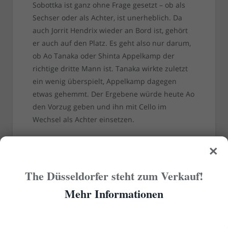
Sobottka ist ganz ohne Frage gesetzt – ob als
Sechser oder als Achter, ist unerheblich. Da
auch Jorrit Hendrix wieder an Bord ist, gehört
er auch auf den Platz. Es geht also nur darum,
ob Ao Tanaka oder Shinta Appelkamp der
richtige dritte Mann ist. Tanaka wirkte zuletzt
ein wenig überspielt, Appelkamp dagegen
etwas gehemmt. Der Ergebene würde heute Ao
den Vorzug geben und ihn mit Cello im
Wechsel als Achter einsetzen.
×
The Düsseldorfer steht zum Verkauf!
Mehr Informationen