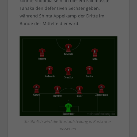
könnte Sobottka sein. In diesem Fall müsste
Tanaka den defensiven Sechser geben,
während Shinta Appelkamp der Dritte im
Bunde der Mittelfeldler wird.
So ähnlich wird die Startaufstellung in Karlsruhe
aussehen