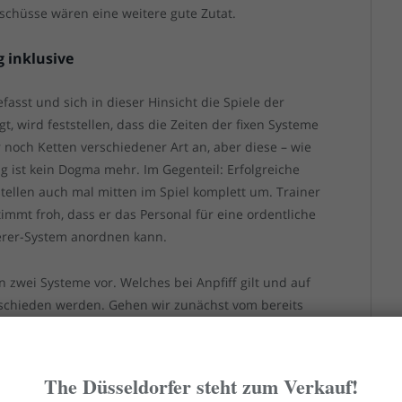
schüsse wären eine weitere gute Zutat.
 inklusive
fasst und sich in dieser Hinsicht die Spiele der
, wird feststellen, dass die Zeiten der fixen Systeme
 noch Ketten verschiedener Art an, aber diese – wie
 ist kein Dogma mehr. Im Gegenteil: Erfolgreiche
ellen auch mal mitten im Spiel komplett um. Trainer
timmt froh, dass er das Personal für eine ordentliche
ierer-System anordnen kann.
 zwei Systeme vor. Welches bei Anpfiff gilt und auf
ntschieden werden. Gehen wir zunächst vom bereits
em bedauerlichen Ausfall von Zimbo Zimmermann
rdorf ersetzt werden könnte, während Andre
digung stellen und Nicolas Gavory die linke Seite
The Düsseldorfer steht zum Verkauf!
est gegen Twente gezeigt, ist noch nicht fit genug für