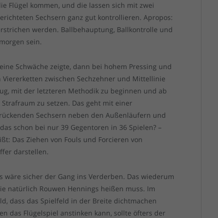
ie Flügel kommen, und die lassen sich mit zwei
richteten Sechsern ganz gut kontrollieren. Apropos:
terstrichen werden. Ballbehauptung, Ballkontrolle und
 morgen sein.
eine Schwäche zeigte, dann bei hohem Pressing und
 Viererketten zwischen Sechzehner und Mittellinie
klug, mit der letzteren Methodik zu beginnen und ab
Strafraum zu setzen. Das geht mit einer
orrückenden Sechsern neben den Außenläufern und
t das schon bei nur 39 Gegentoren in 36 Spielen? –
ßt: Das Ziehen von Fouls und Forcieren von
ffer darstellen.
Das wäre sicher der Gang ins Verderben. Das wiederum
, die natürlich Rouwen Hennings heißen muss. Im
d, dass das Spielfeld in der Breite dichtmachen
 das Flügelspiel anstinken kann, sollte öfters der