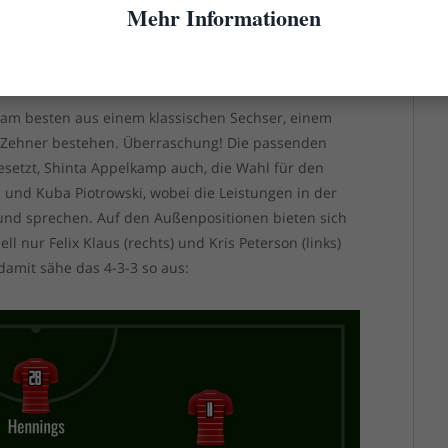
Mehr Informationen
egen Chris Klarer wechseln, aber seine mögliche
mstellung auf eine Dreierkette mit Hoffmann, Klarer
te am besten aus einem klassischen Sechser, einem
ls Zehner bestehen. Überraschung! Die passenden
gesetzt, Shinta Appelkamp auch, die Wahl für den
 und Kuba Piotrowski, wobei die Leistungen in der
und sprechen. Auf den Außenpositionen bieten sich
 nur Felix Klaus (rechts) und Kris Peterson (links)
damit sähe das 4-3-3 so aus: