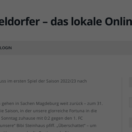
vs F95 – Aufsteiger trifft
LOGIN
MENTS
(2022) F95 vs Rostock: Vollblutfußballer Thiou
(2022) F95 vs Rostock: Vollblutfußballer Thiou
muss im ersten Spiel der Saison 2022/23 nach
R
 gehen in Sachen Magdeburg weit zurück – zum 31.
ie Saison, in der unsere glorreiche Fortuna in die
 Sonntag zuhause mit 0:2 gegen den 1. FC
nsere“ Bibi Steinhaus pfiff. „Überschattet“ – um