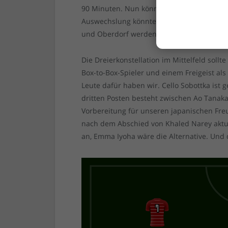
90 Minuten. Nun könnte man ihn einfach g
Auswechslung könnte auch Anlass für die U
und Oberdorf werden.
Die Dreierkonstellation im Mittelfeld soll
Box-to-Box-Spieler und einem Freigeist a
Leute dafür haben wir. Cello Sobottka ist 
dritten Posten besteht zwischen Ao Tanaka
Vorbereitung für unseren japanischen Fre
nach dem Abschied von Khaled Narey aktuell
an, Emma Iyoha wäre die Alternative. Und 