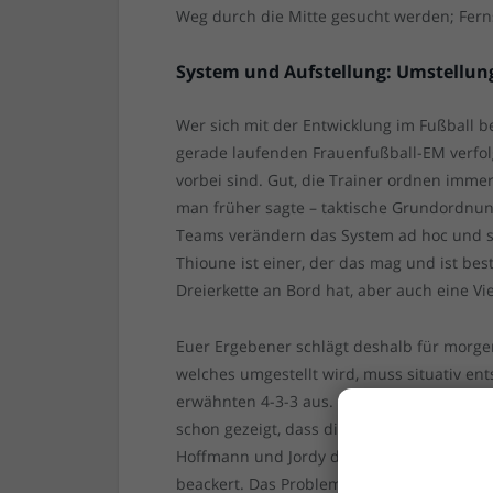
Weg durch die Mitte gesucht werden; Fern
System und Aufstellung: Umstellung
Wer sich mit der Entwicklung im Fußball be
gerade laufenden Frauenfußball-EM verfolgt
vorbei sind. Gut, die Trainer ordnen immer
man früher sagte – taktische Grundordnung
Teams verändern das System ad hoc und st
Thioune ist einer, der das mag und ist bes
Dreierkette an Bord hat, aber auch eine V
Euer Ergebener schlägt deshalb für morgen
welches umgestellt wird, muss situativ e
erwähnten 4-3-3 aus. Da hat sich nach d
schon gezeigt, dass dieser durch Tim Obe
Hoffmann und Jordy de Wijs die Innenvertei
beackert. Das Problem: Jordy, das hat der T