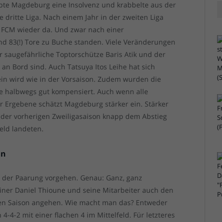
lebte Magdeburg eine Insolvenz und krabbelte aus der
e dritte Liga. Nach einem Jahr in der zweiten Liga
er FCM wieder da. Und zwar nach einer
und 83(!) Tore zu Buche standen. Viele Veränderungen
er saugefährliche Toptorschütze Baris Atik und der
an Bord sind. Auch Tatsuya Itos Leihe hat sich
sein wird wie in der Vorsaison. Zudem wurden die
ve halbwegs gut kompensiert. Auch wenn alle
r Ergebene schätzt Magdeburg stärker ein. Stärker
n der vorherigen Zweiligasaison knapp dem Abstieg
eld landeten.
in
ei der Paarung vorgehen. Genau: Ganz, ganz
rainer Daniel Thioune und seine Mitarbeiter auch den
en Saison angehen. Wie macht man das? Entweder
 4-4-2 mit einer flachen 4 im Mittelfeld. Für letzteres