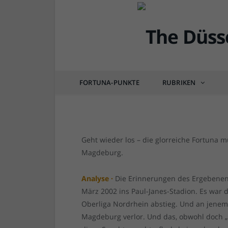
FORTUNA
Vorbericht: Magdeburg 
Aufstiegskandidat
FORTUNA-PUNKTE
RUBRIKEN
von
RAINER BARTEL
am
16.07.2022
2 COM
Geht wieder los – die glorreiche Fortuna 
Magdeburg.
Analyse ·
Die Erinnerungen des Ergebenen
März 2002 ins Paul-Janes-Stadion. Es war d
Oberliga Nordrhein abstieg. Und an jenem
Magdeburg verlor. Und das, obwohl doch „u