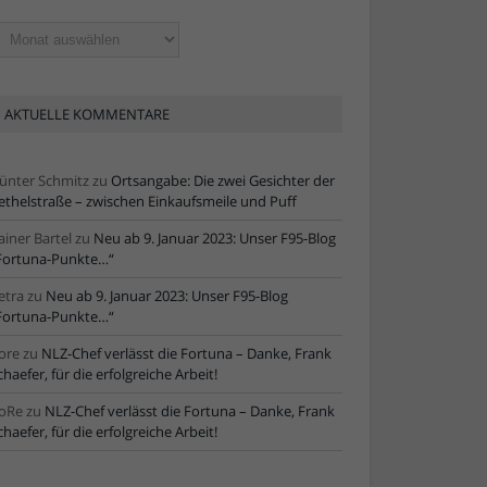
ltere
tikel
AKTUELLE KOMMENTARE
ünter Schmitz
zu
Ortsangabe: Die zwei Gesichter der
ethelstraße – zwischen Einkaufsmeile und Puff
ainer Bartel
zu
Neu ab 9. Januar 2023: Unser F95-Blog
Fortuna-Punkte…“
etra
zu
Neu ab 9. Januar 2023: Unser F95-Blog
Fortuna-Punkte…“
ore
zu
NLZ-Chef verlässt die Fortuna – Danke, Frank
chaefer, für die erfolgreiche Arbeit!
oRe
zu
NLZ-Chef verlässt die Fortuna – Danke, Frank
chaefer, für die erfolgreiche Arbeit!