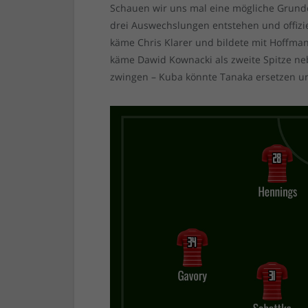
Schauen wir uns mal eine mögliche Grundo
drei Auswechslungen entstehen und offizie
käme Chris Klarer und bildete mit Hoffma
käme Dawid Kownacki als zweite Spitze neb
zwingen – Kuba könnte Tanaka ersetzen un