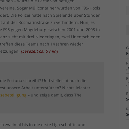
mühen – wurde die Partie von heftigen
Vereine. Sogar Müllcontainer wurden von F95-Hools
Ä
Ar
ert. Die Polizei hatte nach Spielende über Stunden
cht auf der Rosmarinstraße zu verhindern. Nun, es
te F95 gegen Magdeburg zwischen 2001 und 2008 in
ilanz sieht mit drei Niederlagen, zwei Unentschieden
 treffen diese Teams nach 14 Jahren wieder
G
setzungen.
[
Lesezeit ca.
5
min
]
R
R
„
P
 die Fortuna schreibt? Und vielleicht auch die
„
t unsere Arbeit unterstützen? Nichts leichter
R
esebeteiligung
– und zeige damit, dass The
S
R
S
h zweimal bis in die erste Liga schaffte und