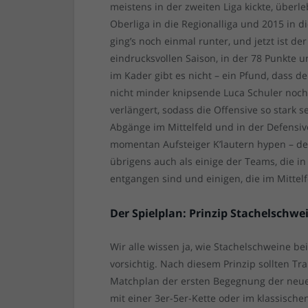
meistens in der zweiten Liga kickte, über
Oberliga in die Regionalliga und 2015 in di
ging’s noch einmal runter, und jetzt ist d
eindrucksvollen Saison, in der 78 Punkte 
im Kader gibt es nicht – ein Pfund, dass d
nicht minder knipsende Luca Schuler noch 
verlängert, sodass die Offensive so stark 
Abgänge im Mittelfeld und in der Defensi
momentan Aufsteiger K’lautern hypen – de
übrigens auch als einige der Teams, die i
entgangen sind und einigen, die im Mittelf
Der Spielplan: Prinzip Stachelschwe
Wir alle wissen ja, wie Stachelschweine b
vorsichtig. Nach diesem Prinzip sollten T
Matchplan der ersten Begegnung der neu
mit einer 3er-5er-Kette oder im klassischen