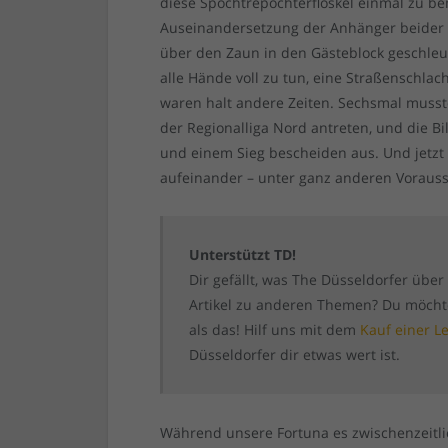
diese Spochtrepochterfloskel einmal zu be
Auseinandersetzung der Anhänger beider 
über den Zaun in den Gästeblock geschleud
alle Hände voll zu tun, eine Straßenschla
waren halt andere Zeiten. Sechsmal muss
der Regionalliga Nord antreten, und die B
und einem Sieg bescheiden aus. Und jetzt
aufeinander – unter ganz anderen Voraus
Unterstützt TD!
Dir gefällt, was The Düsseldorfer über
Artikel zu anderen Themen? Du möchtes
als das! Hilf uns mit dem
Kauf einer L
Düsseldorfer dir etwas wert ist.
Während unsere Fortuna es zwischenzeitlic