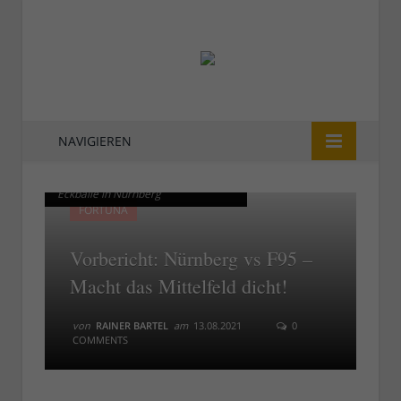
NAVIGIEREN
2020: Lauter schwache F95-
2020: Lauter schwache F95-
Eckbälle in Nürnberg
Eckbälle in Nürnberg
FORTUNA
Vorbericht: Nürnberg vs F95 –
Macht das Mittelfeld dicht!
von
RAINER BARTEL
am
13.08.2021
0
COMMENTS