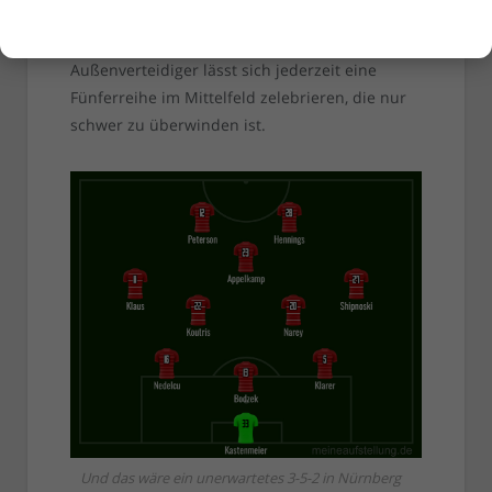
Andererseits: Mit den drei Kollegen von der
Defensivkette und den beiden eigentlichen
Außenverteidiger lässt sich jederzeit eine
Fünferreihe im Mittelfeld zelebrieren, die nur
schwer zu überwinden ist.
Und das wäre ein unerwartetes 3-5-2 in Nürnberg