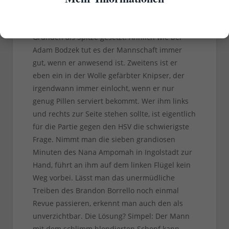
Sagen wir so: Rouwen Hennings ist aus vielerlei
Gründen als Spitze gesetzt. Ähnlich wie bei
Adam Bodzek tut es der Mannschaft immer
gut, wenn er anwesend ist. Zweitens ist er
eben ein in der Wolle gefärbter Knipser, der
irgendwann immer einlocht, wenn er nur
genug Pillen serviert bekommt. Wer ihm links
und rechts zur Seite stehen sollte, ist eigentlich
für die Partie gegen den HSV die schwierigste
Frage. Nimmt man die sieben grandiosen
Minuten des Nana Ampomah in Ingolstadt zur
Hand, führt an ihm auf dem linken Flügel kein
Weg vorbei. Lässt man das unermüdliche
Treiben des Brandon Borrello noch einmal
Revue passieren, erkennt man auch den als
unverzichtbar. Die Lösung? Simpel: Der Mann
mit dem schlimm blondierten Schopf kann