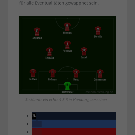
für alle Eventualitäten gewappnet sein.
So könnte ein echte 4-3-3 in Hamburg aussehen