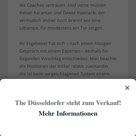
die Coaches vertrauen. Und vorne müssen
Kenan Karaman und Dawid Kownacki, der
vermutlich immer noch brennt wie eine
Lötlampe, für mindestens ein Tor sorgen.
Ihr Ergebener hat sich – nach einem hitzigen
Gespräch mit einem Experten – deshalb für
folgenden Vorschlag entschieden. Man beachte
die Positionen der Kicker relativ zueinander,
die ist beim vorgeschlagenen System enorm
×
wichtig:
The Düsseldorfer steht zum Verkauf!
Mehr Informationen