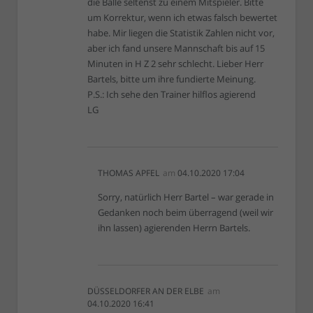
die Bälle seltenst zu einem Mitspieler. Bitte
um Korrektur, wenn ich etwas falsch bewertet
habe. Mir liegen die Statistik Zahlen nicht vor,
aber ich fand unsere Mannschaft bis auf 15
Minuten in H Z 2 sehr schlecht. Lieber Herr
Bartels, bitte um ihre fundierte Meinung.
P.S.: Ich sehe den Trainer hilflos agierend
LG
THOMAS APFEL
am
04.10.2020 17:04
Sorry, natürlich Herr Bartel – war gerade in
Gedanken noch beim überragend (weil wir
ihn lassen) agierenden Herrn Bartels.
DÜSSELDORFER AN DER ELBE
am
04.10.2020 16:41