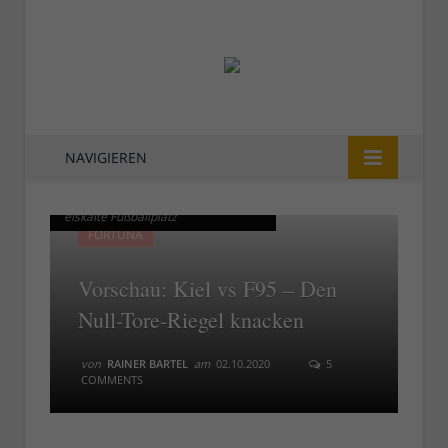
NAVIGIEREN
Kiel im Dezember 2017: Der
Kiel im Dezember 2017: Der
eiskalte Fußballplatz
eiskalte Fußballplatz
FORTUNA
Vorschau: Kiel vs F95 – Den
Null-Tore-Riegel knacken
von
RAINER BARTEL
am
02.10.2020
5
COMMENTS