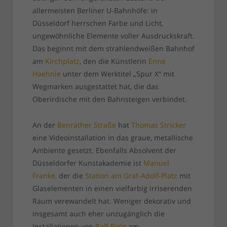
allermeisten Berliner U-Bahnhöfe: in
Düsseldorf herrschen Farbe und Licht,
ungewöhnliche Elemente voller Ausdruckskraft.
Das beginnt mit dem strahlendweißen Bahnhof
am
Kirchplatz
, den die Künstlerin
Enne
Haehnle
unter dem Werktitel „Spur X“ mit
Wegmarken ausgestattet hat, die das
Oberirdische mit den Bahnsteigen verbindet.
An der
Benrather Straße
hat
Thomas Stricker
eine Videoinstallation in das graue, metallische
Ambiente gesetzt. Ebenfalls Absolvent der
Düsseldorfer Kunstakademie ist
Manuel
Franke,
der die
Station am Graf-Adolf-Platz
mit
Glaselementen in einen vielfarbig irriserenden
Raum verewandelt hat. Weniger dekorativ und
insgesamt auch eher unzugänglich die
Installationen von
Ralf Brög
am