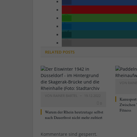
RELATED
POSTS
VON
RAIN
VON
RAINER BARTEL
19.12.2022
Kanusport
0
Zwischen 
Fitness
Warum der Rhein heutzutage selbst
nach Dauerfrost nicht mehr zufriert
Kommentare sind gesperrt.