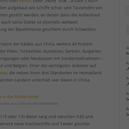
nennt man
Kaskos
(oder „Hülle“ bzw. „Schale“). Auch
den aufgebaut wie Schiffe schon sein Tausenden von
Ä
Ar
panten gesetzt werden, an denen dann die Außenhaut
 auch seine Stärke ist ebenfalls weltweit
dung der Bauelemente geschieht durch Schweißen.
rozent der Kaskos aus China, weitere 40 Prozent
G
nder Polen, Tschechien, Rumänien, Serbien, Bulgarien
R
anfertigungen oder Neubauten mit Sondermaßnahmen –
R
 und Belgien. Einer der wichtigsten Anbieter auf
„
roup
, die neben ihren drei Standorten im Heimatland
P
annten Ländern unterhält, vier davon in China.
„
R
S
 Kaskos aus China in die Niederlande
R
S
110 oder 135 Meter lang und zwischen 9,50 und
mehrere neue Frachtschiffe und Tanker gleicher