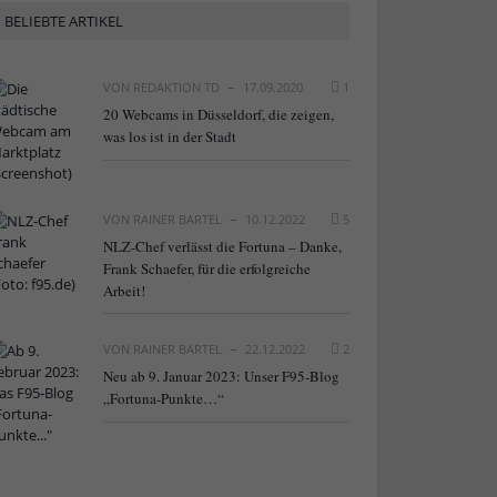
BELIEBTE ARTIKEL
VON
REDAKTION TD
17.09.2020
1
20 Webcams in Düsseldorf, die zeigen,
was los ist in der Stadt
VON
RAINER BARTEL
10.12.2022
5
NLZ-Chef verlässt die Fortuna – Danke,
Frank Schaefer, für die erfolgreiche
Arbeit!
VON
RAINER BARTEL
22.12.2022
2
Neu ab 9. Januar 2023: Unser F95-Blog
„Fortuna-Punkte…“