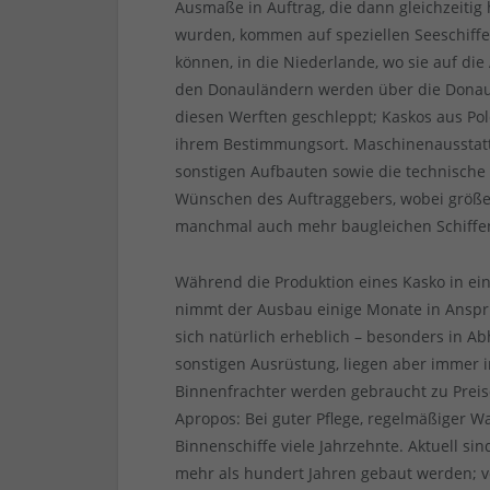
Ausmaße in Auftrag, die dann gleichzeitig h
wurden, kommen auf speziellen Seeschiffen
können, in die Niederlande, wo sie auf di
den Donauländern werden über die Donau
diesen Werften geschleppt; Kaskos aus P
ihrem Bestimmungsort. Maschinenausstat
sonstigen Aufbauten sowie die technische
Wünschen des Auftraggebers, wobei größer
manchmal auch mehr baugleichen Schiffen
Während die Produktion eines Kasko in ei
nimmt der Ausbau einige Monate in Anspr
sich natürlich erheblich – besonders in 
sonstigen Ausrüstung, liegen aber immer im
Binnenfrachter werden gebraucht zu Preis
Apropos: Bei guter Pflege, regelmäßiger 
Binnenschiffe viele Jahrzehnte. Aktuell sin
mehr als hundert Jahren gebaut werden; 