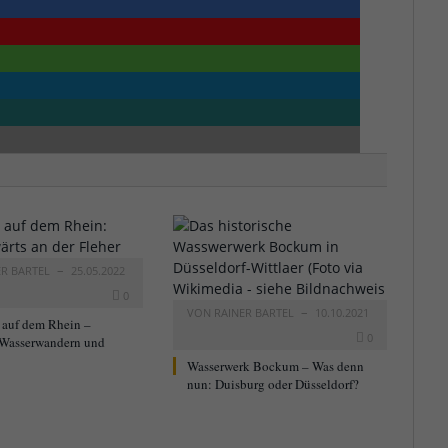
ER BARTEL
25.05.2022
0
VON
RAINER BARTEL
10.10.2021
 auf dem Rhein –
0
Wasserwandern und
Wasserwerk Bockum – Was denn
nun: Duisburg oder Düsseldorf?