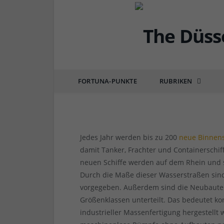
RHEINMAGAZIN
Wo kommen eigentlich
von
RAINER BARTEL
am
07.10.2019
0 COMM
FORTUNA-PUNKTE
RUBRIKEN
Jedes Jahr werden bis zu 200
neue Binnens
damit Tanker, Frachter und Containerschif
neuen Schiffe werden auf dem Rhein und 
Durch die Maße dieser Wasserstraßen sin
vorgegeben. Außerdem sind die Neubauten
Größenklassen unterteilt. Das bedeutet k
industrieller Massenfertigung hergestell