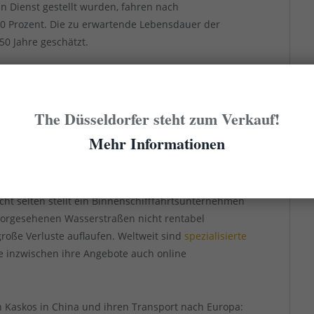
 in Dienst gestellt wurden, fahren nach
0 Prozent. Die zu erwartende Lebensdauer der
50 Jahre geschätzt.
eka-Group werden die Kaskos ausgebaut
The Düsseldorfer steht zum Verkauf!
eubauten nur teilweise Ersatz für außer Dienst
Mehr Informationen
Binnenschiffreedereien erneuern ihre Flotten in
erden dann gebraucht verkauft und landen nicht
uropas. Aber auch der An- und Verkauf von Schiffen
icht selten stellt ein Binnenschifffahrtsunternehmen
n vorgesehenen Wasserstraßen nicht rentabel
 große Verluste auflaufen. Weltweit sind
spezialisierte
ie inzwischen ihre Angebote auch online
n Kaskos in China und ihren Transport nach Europa: