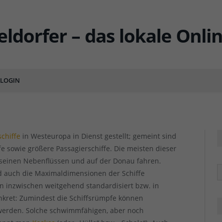
 neue Binnenschiffe her?
ENTS
LOGIN
chiffe
in Westeuropa in Dienst gestellt; gemeint sind
fe sowie größere Passagierschiffe. Die meisten dieser
seinen Nebenflüssen und auf der Donau fahren.
R
d auch die Maximaldimensionen der Schiffe
 inzwischen weitgehend standardisiert bzw. in
onkret: Zumindest die Schiffsrümpfe können
t werden. Solche schwimmfähigen, aber noch