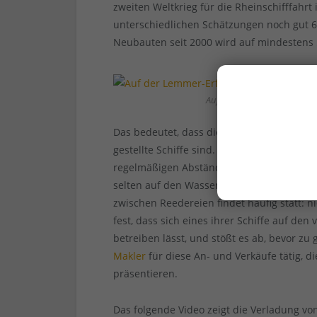
zweiten Weltkrieg für die Rheinschifffahrt
unterschiedlichen Schätzungen noch gut 6
Neubauten seit 2000 wird auf mindestens 
Auf der Lemmer-Erft der V
Das bedeutet, dass die jeweils aktuellen N
gestellte Schiffe sind. Gerade die großen 
regelmäßigen Abständen. Ältere Schiffe w
selten auf den Wasserstraßen außerhalb E
zwischen Reedereien findet häufig statt: n
fest, dass sich eines ihrer Schiffe auf de
betreiben lässt, und stößt es ab, bevor zu
Makler
für diese An- und Verkäufe tätig, d
präsentieren.
Das folgende Video zeigt die Verladung vo