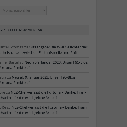
ltere
tikel
AKTUELLE KOMMENTARE
ünter Schmitz
zu
Ortsangabe: Die zwei Gesichter der
ethelstraße – zwischen Einkaufsmeile und Puff
ainer Bartel
zu
Neu ab 9. Januar 2023: Unser F95-Blog
Fortuna-Punkte…“
etra
zu
Neu ab 9. Januar 2023: Unser F95-Blog
Fortuna-Punkte…“
ore
zu
NLZ-Chef verlässt die Fortuna – Danke, Frank
chaefer, für die erfolgreiche Arbeit!
oRe
zu
NLZ-Chef verlässt die Fortuna – Danke, Frank
chaefer, für die erfolgreiche Arbeit!