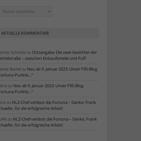
ltere
tikel
AKTUELLE KOMMENTARE
ünter Schmitz
zu
Ortsangabe: Die zwei Gesichter der
ethelstraße – zwischen Einkaufsmeile und Puff
ainer Bartel
zu
Neu ab 9. Januar 2023: Unser F95-Blog
Fortuna-Punkte…“
etra
zu
Neu ab 9. Januar 2023: Unser F95-Blog
Fortuna-Punkte…“
ore
zu
NLZ-Chef verlässt die Fortuna – Danke, Frank
chaefer, für die erfolgreiche Arbeit!
oRe
zu
NLZ-Chef verlässt die Fortuna – Danke, Frank
chaefer, für die erfolgreiche Arbeit!