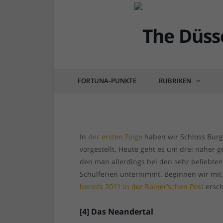
DÜSSEL-LEBEN & GENIESSEN
10 klassische Ausflugs
kennen sollte (2)
FORTUNA-PUNKTE
RUBRIKEN
von
RAINER BARTEL
am
13.09.2016
1 COM
In
der ersten Folge
haben wir Schloss Burg,
vorgestellt. Heute geht es um drei näher g
den man allerdings bei den sehr beliebte
Schulferien unternimmt. Beginnen wir mi
bereits 2011 in der Rainer’schen Post
ersch
[4] Das Neandertal