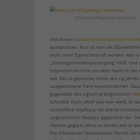
Wisent im Wildgehege Neanertal
mal diesen
Spaßsong vom Neanderthal M
aussprachen. Nun ist man als Düsseldorfe
nicht unter Zigmal bestraft worden, was i
„Sonntagsfamilienspaziergang“ hieß. Und s
Inspiration brachte uns aber heute in das
war das so genannte, schon seit zig Jahre
ausgestorbene Tiere herumstrolchen. Daz
gegenüber des zigfach preisgekrönten
Ne
schreibt). Nach allem was man weiß, ist d
urzeitaffine Hüpfburg mit allerlei multime
ungeschlachte Skulptur gegenüber vor. Di
Händen gegipst, ohne zu ahnen, was er dam
frei erfundenen Neandertaler-Porträt die