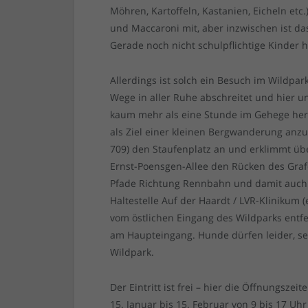
Möhren, Kartoffeln, Kastanien, Eicheln etc.
und Maccaroni mit, aber inzwischen ist das
Gerade noch nicht schulpflichtige Kinder 
Allerdings ist solch ein Besuch im Wildpa
Wege in aller Ruhe abschreitet und hier und
kaum mehr als eine Stunde im Gehege heru
als Ziel einer kleinen Bergwanderung anz
709) den Staufenplatz an und erklimmt ü
Ernst-Poensgen-Allee den Rücken des Graf
Pfade Richtung Rennbahn und damit auch 
Haltestelle Auf der Haardt / LVR-Klinikum 
vom östlichen Eingang des Wildparks entfer
am Haupteingang. Hunde dürfen leider, se
Wildpark.
Der Eintritt ist frei – hier die Öffnungszeite
15. Januar bis 15. Februar von 9 bis 17 Uhr