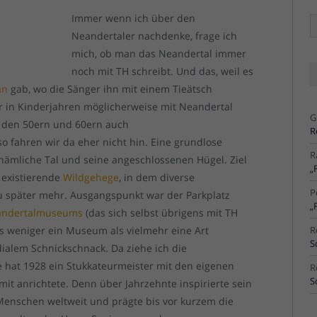
Immer wenn ich über den
Ä
Ar
Neandertaler nachdenke, frage ich
mich, ob man das Neandertal immer
noch mit TH schreibt. Und das, weil es
an
gab, wo die Sänger ihn mit einem Tieätsch
r in Kinderjahren möglicherweise mit Neandertal
G
n den 50ern und 60ern auch
R
o fahren wir da eher nicht hin. Eine grundlose
R
 nämliche Tal und seine angeschlossenen Hügel. Ziel
„
n existierende
Wildgehege
, in dem diverse
P
u später mehr. Ausgangspunkt war der Parkplatz
„
andertalmuseums
(das sich selbst übrigens mit TH
as weniger ein Museum als vielmehr eine Art
R
S
dialem Schnickschnack. Da ziehe ich die
e hat 1928 ein Stukkateurmeister mit den eigenen
R
S
it anrichtete. Denn über Jahrzehnte inspirierte sein
 Menschen weltweit und prägte bis vor kurzem die