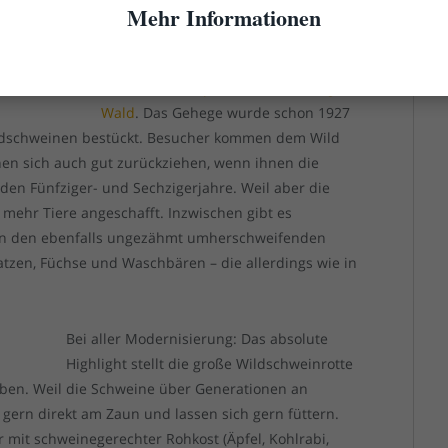
Mehr Informationen
Der absolute Klassiker unter den
innerstädtischen Ausflugszielen ist
959)
sicher der
Wildpark im Grafenberger
Wald
. Das Gehege wurde schon 1927
ildschweinen bestückt. Besucher kommen dem Wild
nnen sich auch gut zurückziehen, wenn ihnen die
 den Fünfziger- und Sechzigerjahre. Weil aber die
mehr Tiere angeschafft. Inzwischen gibt es
schen den ebenfalls ungezähmt umherschweifenden
tzen, Füchse und Waschbären – die allerdings wie in
Bei aller Modernisierung: Das absolute
Highlight stellt die große Wildschweinrotte
aben. Weil die Schweine über Generationen an
gern direkt am Zaun und lassen sich gern füttern.
ur mit schweinegerechter Rohkost (Äpfel, Kohlrabi,