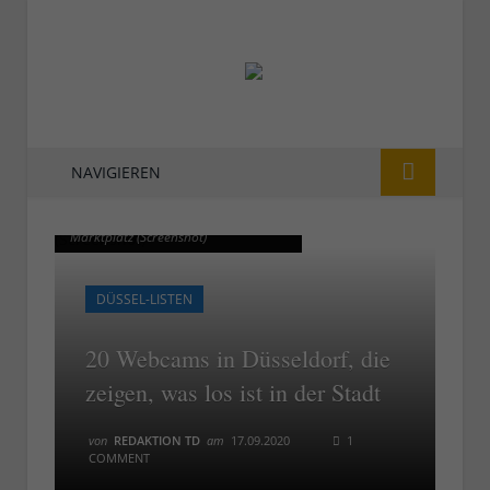
NAVIGIEREN
Die städtische Webcam am
Die städtische Webcam am
Marktplatz (Screenshot)
Marktplatz (Screenshot)
DÜSSEL-LISTEN
20 Webcams in Düsseldorf, die
zeigen, was los ist in der Stadt
von
REDAKTION TD
am
17.09.2020
1
COMMENT