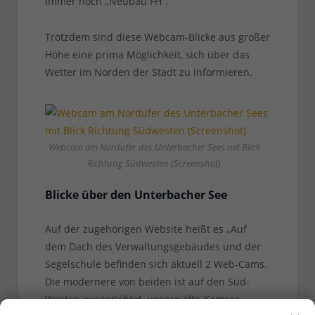
immer noch „Neubau FH“.
Trotzdem sind diese Webcam-Blicke aus großer
Höhe eine prima Möglichkeit, sich über das
Wetter im Norden der Stadt zu informieren.
Webcam am Nordufer des Unterbacher Sees mit Blick
Richtung Südwesten (Screenshot)
Blicke über den Unterbacher See
Auf der zugehörigen Website heißt es „Auf
dem Dach des Verwaltungsgebäudes und der
Segelschule befinden sich aktuell 2 Web-Cams.
Die modernere von beiden ist auf den Süd-
Westen ausgerichtet, unsere alte Kamera