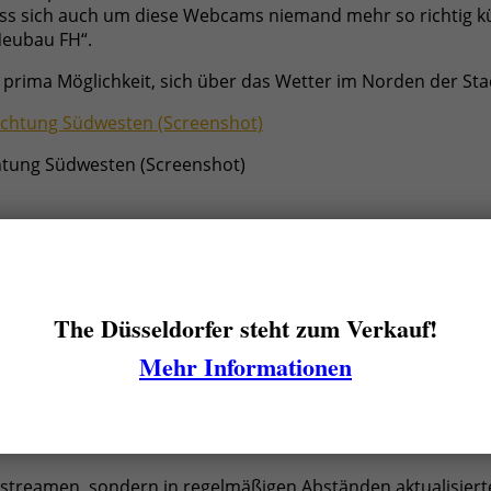
ss sich auch um diese Webcams niemand mehr so richtig kü
Neubau FH“.
rima Möglichkeit, sich über das Wetter im Norden der Stad
htung Südwesten (Screenshot)
Verwaltungsgebäudes und der Segelschule befinden sich ak
terhin für einen Blick Richtung Süd-Osten.“ Okay, vermutlic
erade morgens und abends zeigt die verbliebene Kamera ma
The Düsseldorfer steht zum Verkauf!
Mehr Informationen
rd (Screenshot)
 streamen, sondern in regelmäßigen Abständen aktualisierte 