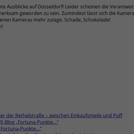
ante Ausblicke auf Düsseldorf! Leider scheinen die Verantw
merksam geworden zu sein. Zumindest lässt sich die Kamer
esenen Kameras mehr zutage. Schade, Schokolade!
n!
er der Rethelstraße – zwischen Einkaufsmeile und Puff
95-Blog „Fortuna-Punkte…“
 „Fortuna-Punkte…“