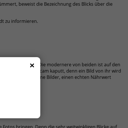
mmert, beweist die Bezeichnung des Blicks über die
t zu informieren.
×
tuell 2 Web-Cams. Die modernere von beiden ist auf den
h ist die alte Webcam kaputt, denn ein Bild von ihr wird
nchmal wunderschöne Bilder, einen echten Nährwert
Fotos bringen. Denn die sehr weitwinkligen Blicke auf