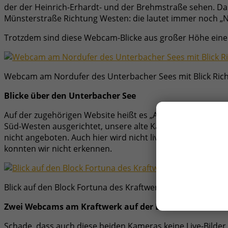
der der Heinrich-Erhardt- und der Brehmstraße sehen. Da
Münsterstraße Richtung Westen: die lautet immer noch „
Trotzdem sind diese Webcam-Blicke aus großer Höhe eine p
Webcam am Nordufer des Unterbacher Sees mit Blick Ric
Blicke über den Unterbacher See
Auf der zugehörigen Website heißt es „Auf dem Dach des 
Süd-Westen ausgerichtet, unsere alte Kamera nutzen wir wei
nicht angeboten. Auch hier wird nicht live gestreamt. G
konnten wir nicht erkennen.
Blick auf den Block Fortuna des Kraftwerks auf der Lauswa
Zwei Webcams am Kraftwerk auf der Lausward
Schade, dass auch diese beiden Kameras keine Live-Bilder