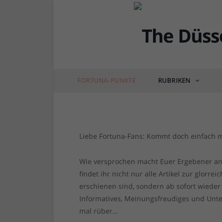
FORTUNA
4, 3, 2, 1 – Fortuna-P
von
RAINER BARTEL
am
08.01.2023
0 COM
FORTUNA-PUNKTE
RUBRIKEN
Liebe Fortuna-Fans: Kommt doch einfach m
Wie versprochen macht Euer Ergebener an
findet ihr nicht nur alle Artikel zur glorre
erschienen sind, sondern ab sofort wieder 
Informatives, Meinungsfreudiges und Unt
mal rüber…