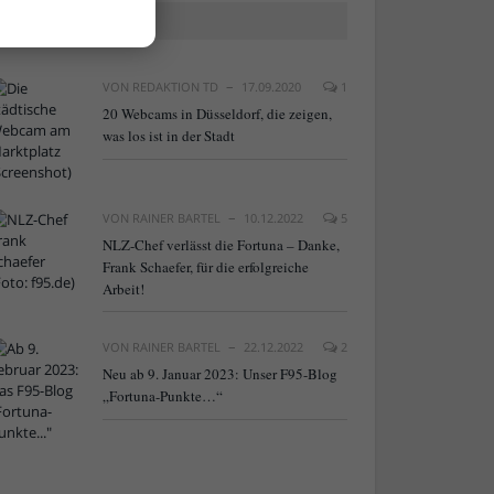
BELIEBTE ARTIKEL
VON
REDAKTION TD
17.09.2020
1
20 Webcams in Düsseldorf, die zeigen,
was los ist in der Stadt
VON
RAINER BARTEL
10.12.2022
5
NLZ-Chef verlässt die Fortuna – Danke,
Frank Schaefer, für die erfolgreiche
Arbeit!
VON
RAINER BARTEL
22.12.2022
2
Neu ab 9. Januar 2023: Unser F95-Blog
„Fortuna-Punkte…“