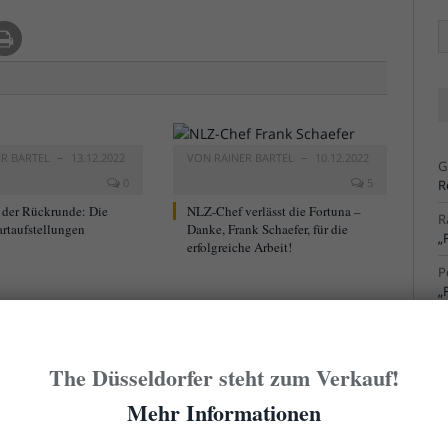
Ä
Ar
ER BARTEL
13.12.2022
VON
RAINER BARTEL
10.12.2022
G
0
5
R
 der Rückrunde: Die
NLZ-Chef verlässt die Fortuna –
R
artaufstellungen
Danke, Frank Schaefer, für die
„
erfolgreiche Arbeit!
P
„
R
S
The Düsseldorfer steht zum Verkauf!
R
S
Mehr Informationen