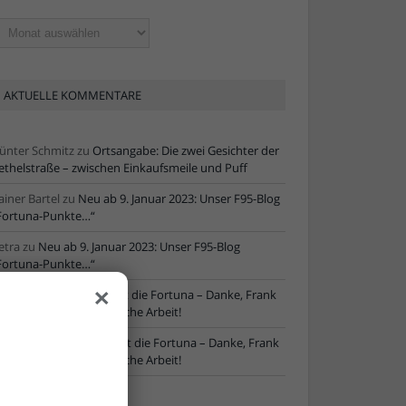
ltere
tikel
AKTUELLE KOMMENTARE
ünter Schmitz
zu
Ortsangabe: Die zwei Gesichter der
ethelstraße – zwischen Einkaufsmeile und Puff
ainer Bartel
zu
Neu ab 9. Januar 2023: Unser F95-Blog
Fortuna-Punkte…“
etra
zu
Neu ab 9. Januar 2023: Unser F95-Blog
Fortuna-Punkte…“
×
ore
zu
NLZ-Chef verlässt die Fortuna – Danke, Frank
chaefer, für die erfolgreiche Arbeit!
oRe
zu
NLZ-Chef verlässt die Fortuna – Danke, Frank
chaefer, für die erfolgreiche Arbeit!