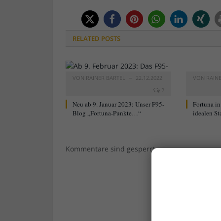
RELATED
POSTS
VON
RAINER BARTEL
22.12.2022
VON
RAIN
2
Neu ab 9. Januar 2023: Unser F95-
Fortuna in
Blog „Fortuna-Punkte…“
idealen St
Kommentare sind gesperrt.