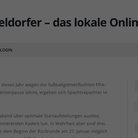
nde: Die idealen
MENTS
LOGIN
F95 vs 
F95 vs 
 dieses Jahr wegen der fußballgottverfluchten FIFA-
Winterpause lähmt, ergehen sich Spochtrepochter in
R
abend über optimale Startaufstellungen auslöst,
istierenden Kaders tun. In Wahrheit aber sind drei,
or dem Beginn der Rückrunde am 27. Januar möglich