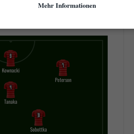
nn als Innenverteidiger. Wenn nun aber Michal
Mehr Informationen
lte hinter ihm ein solider Verteidiger stehen und
 sein. Angestammt wäre hier (wenn fit) Nicolas
n Böckle.