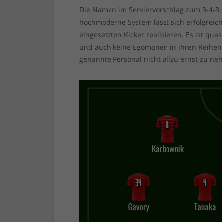
Die Namen im Serviervorschlag zum 3-4-3 s
hochmoderne System lässt sich erfolgreich 
eingesetzten Kicker realisieren. Es ist qu
und auch keine Egomanen in ihren Reihen 
genannte Personal nicht allzu ernst zu n