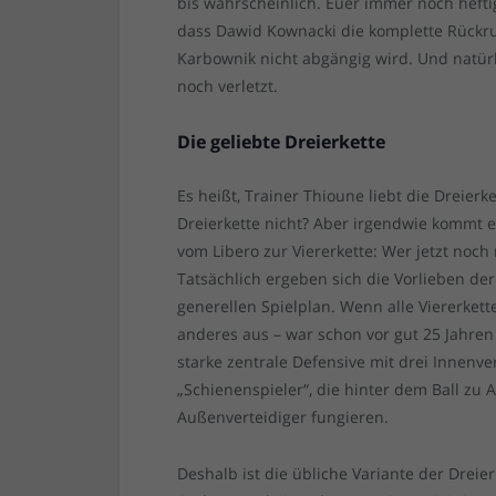
bis wahrscheinlich. Euer immer noch heft
dass Dawid Kownacki die komplette Rückru
Karbownik nicht abgängig wird. Und natürl
noch verletzt.
Die geliebte Dreierkette
Es heißt, Trainer Thioune liebt die Dreierk
Dreierkette nicht? Aber irgendwie kommt 
vom Libero zur Viererkette: Wer jetzt noch m
Tatsächlich ergeben sich die Vorlieben der
generellen Spielplan. Wenn alle Viererkett
anderes aus – war schon vor gut 25 Jahren 
starke zentrale Defensive mit drei Innenv
„Schienenspieler“, die hinter dem Ball zu
Außenverteidiger fungieren.
Deshalb ist die übliche Variante der Dreie