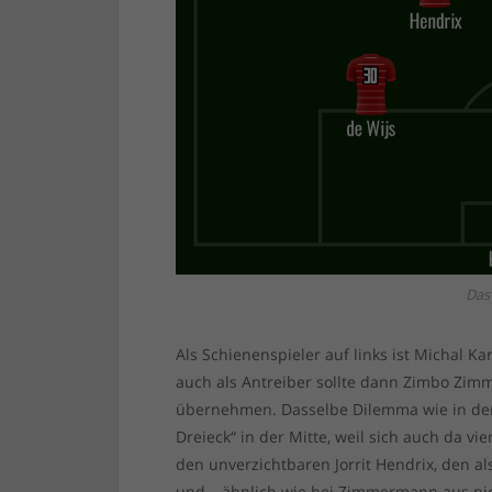
Das
Als Schienenspieler auf links ist Michal Ka
auch als Antreiber sollte dann Zimbo Zimm
übernehmen. Dasselbe Dilemma wie in der 
Dreieck“ in der Mitte, weil sich auch da v
den unverzichtbaren Jorrit Hendrix, den a
und – ähnlich wie bei Zimmermann aus nich