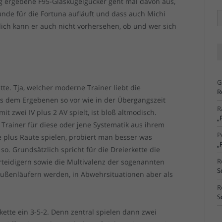
ig ergebene F95-Glaskugelgucker geht mal davon aus,
nde für die Fortuna aufläuft und dass auch Michi
Ä
Ar
ich kann er auch nicht vorhersehen, ob und wer sich
G
ette. Tja, welcher moderne Trainer liebt die
R
es dem Ergebenen so vor wie in der Übergangszeit
R
it zwei IV plus 2 AV spielt, ist bloß altmodisch.
„
 Trainer für diese oder jene Systematik aus ihrem
P
e plus Raute spielen, probiert man besser was
„
so. Grundsätzlich spricht für die Dreierkette die
R
erteidigern sowie die Multivalenz der sogenannten
S
 Außenläufern werden, in Abwehrsituationen aber als
R
S
rkette ein 3-5-2. Denn zentral spielen dann zwei