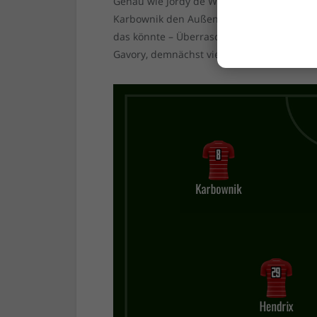
Genau wie Jordy de Wijs und Andre Hoffma
Karbownik den Außenstürmer gibt, dann sol
das könnte – Überraschung! – Tim Oberdorf
Gavory, demnächst vielleicht auch Benjami