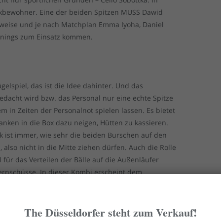
kbewohner. Eine der beiden Spitzen MUSS Dawid
weise und je nach Matchplan Emma Iyoha, Daniel
nnings zum Einsatz kommen.
ügelspiel, das ist die Idee dahinter. Und das
edacht wird bzw. das Personal nur eine echte Spitze
em in Zeiten der Personalnot spielen lassen. Es bietet
anken in die Box dazu neigen, Hütten zu kassieren.
ik ist immer, wie sehr die beiden Burschen auf den
 also nicht in die Mitte ziehen dürfen. Auch die Rolle
l für das Verteilen der Bälle auf die Außenläufer
 Fernschüsse. In dieser Kombi erscheint dem
elkamp überlegen zu sein.
The Düsseldorfer steht zum Verkauf!
s aus Jorrit Hendrix und Cello Sobottka alternativlos.