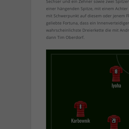
Sechser und ein Zehner sowie zwei Spitzen.
einer hängenden Spitze, mit einem Achter 
mit Schwerpunkt auf diesem oder jenem Flü
geliebte Fortuna, dass ein Innenverteidiger
wahrscheinlichste Dreierkette die mit Andr
dann Tim Oberdorf.