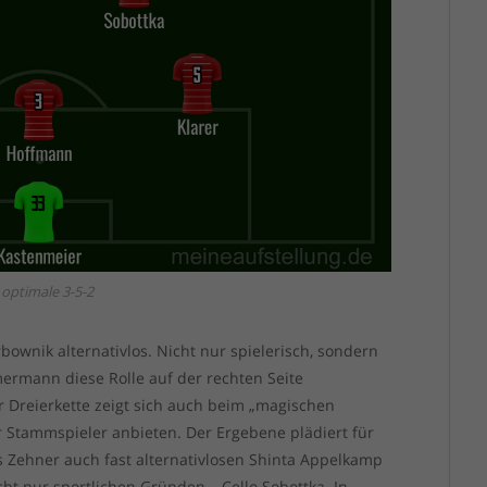
 optimale 3-5-2
rbownik alternativlos. Nicht nur spielerisch, sondern
ermann diese Rolle auf der rechten Seite
Dreierkette zeigt sich auch beim „magischen
ier Stammspieler anbieten. Der Ergebene plädiert für
ls Zehner auch fast alternativlosen Shinta Appelkamp
t nur sportlichen Gründen – Cello Sobottka. In