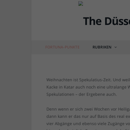
Fortuna in der Rückru
Startaufstellungen
von
RAINER BARTEL
am
13.12.2022
0 COM
FORTUNA-PUNKTE
RUBRIKEN
Weihnachten ist Spekulatius-Zeit. Und weil
Kacke in Katar auch noch eine ultralange 
Spekulationen – der Ergebene auch.
Denn wenn er sich zwei Wochen vor Heilig
dann kann er das nur auf Basis des real ex
vier Abgänge und ebenso viele Zugänge v