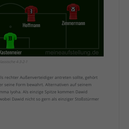
lassische 4-3-2-1
 rechter Außenverteidiger antreten sollte, gehört
 er seine Form bewahrt. Alternativen auf seinem
 Emma Iyoha. Als einzige Spitze kommen Dawid
obei Dawid nicht so gern als einziger Stoßstürmer