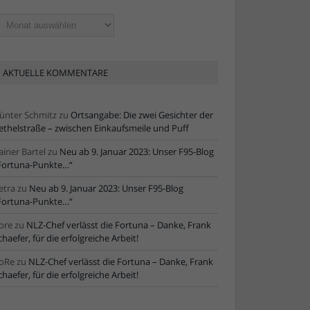
ltere
tikel
AKTUELLE KOMMENTARE
ünter Schmitz
zu
Ortsangabe: Die zwei Gesichter der
ethelstraße – zwischen Einkaufsmeile und Puff
ainer Bartel
zu
Neu ab 9. Januar 2023: Unser F95-Blog
Fortuna-Punkte…“
etra
zu
Neu ab 9. Januar 2023: Unser F95-Blog
Fortuna-Punkte…“
ore
zu
NLZ-Chef verlässt die Fortuna – Danke, Frank
chaefer, für die erfolgreiche Arbeit!
oRe
zu
NLZ-Chef verlässt die Fortuna – Danke, Frank
chaefer, für die erfolgreiche Arbeit!