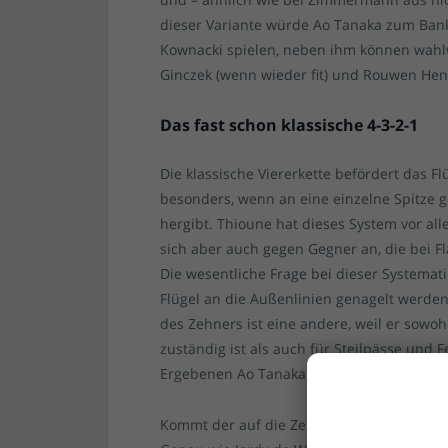
dieser Variante würde Ao Tanaka zum Ban
Kownacki spielen, neben ihm können wahl
Ginczek (wenn wieder fit) und Rouwen He
Das fast schon klassische 4-3-2-1
Die klassische Viererkette befördert das Fl
besonders, wenn an eine einzelne Spitze g
hergibt. Thioune hat dieses System vor all
sich aber auch gegen Gegner an, die bei Fl
Die wesentliche Frage bei dieser Systemat
Flügel an die Außenlinien genagelt werden,
des Zehners ist eine andere, weil er sowoh
zuständig ist als auch für Steilpässe und
Ergebenen Ao Tanaka unserem Shinta App
Kommt der auf die Zehn, ist die Doppelsech