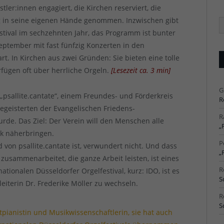
tler:innen engagiert, die Kirchen reserviert, die
 in seine eigenen Hände genommen. Inzwischen gibt
Ä
Ar
estival im sechzehnten Jahr, das Programm ist bunter
September mit fast fünfzig Konzerten in den
t. In Kirchen aus zwei Gründen: Sie bieten eine tolle
rfügen oft über herrliche Orgeln.
[
Lesezeit ca.
3
min
]
G
psallite.cantate“, einem Freundes- und Förderkreis
R
egeisterten der Evangelischen Friedens-
R
de. Das Ziel: Der Verein will den Menschen alle
„
k näherbringen.
P
von psallite.cantate ist, verwundert nicht. Und dass
„
zusammenarbeitet, die ganze Arbeit leisten, ist eines
R
ationalen Düsseldorfer Orgelfestival, kurz: IDO, ist es
S
lleiterin Dr. Frederike Möller zu wechseln.
R
S