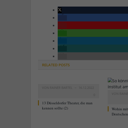
RELATED
POSTS
VON
RAINER BARTEL
16.12.2022
VON
RAIN
0
13 Düsseldorfer Theater, die man
kennen sollte (2)
Wohin mi
Deutschen 