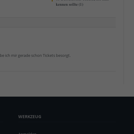
kennen sollte (1)
e ich mir gerade schon Tickets besorgt.
WERKZEUG