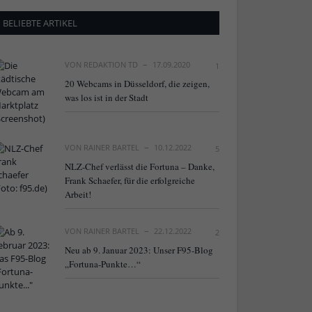
BELIEBTE ARTIKEL
VON
REDAKTION TD
17.09.2020
1
20 Webcams in Düsseldorf, die zeigen,
was los ist in der Stadt
VON
RAINER BARTEL
10.12.2022
5
NLZ-Chef verlässt die Fortuna – Danke,
Frank Schaefer, für die erfolgreiche
Arbeit!
VON
RAINER BARTEL
22.12.2022
2
Neu ab 9. Januar 2023: Unser F95-Blog
„Fortuna-Punkte…“