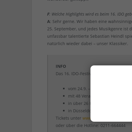
F
: Welche Highlights wird es beim 16. IDO ge
A
: Sehr gerne. Wir haben eine wahnsinnig
25. September, und jedes Musikgenre ist d
unfassbar talentierte Sebastian Heindl spi
natürlich wieder dabei – unser Klassiker.
INFO
Das 16. IDO-Festival findet statt:
vom 24.9. – 1.11.2021
mit 48 Veranstaltungen „rund u
in über 26 Kirchen
in Düsseldorf und Duisburg
Tickets unter
www.ido-festival.de
oder über die Hotline: 0211-664444