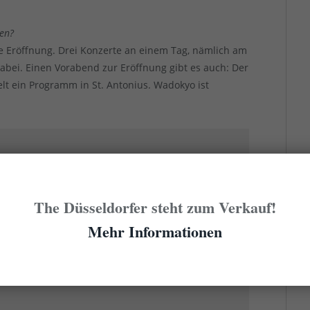
ben?
e Eröffnung. Drei Konzerte an einem Tag, nämlich am
abei. Einen Vorabend zur Eröffnung gibt es auch: Der
elt ein Programm in St. Antonius. Wadokyo ist
The Düsseldorfer steht zum Verkauf!
m die Orgel“
Mehr Informationen