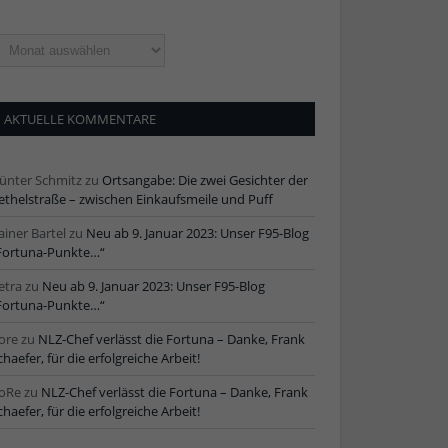
ltere
tikel
AKTUELLE KOMMENTARE
ünter Schmitz
zu
Ortsangabe: Die zwei Gesichter der
ethelstraße – zwischen Einkaufsmeile und Puff
ainer Bartel
zu
Neu ab 9. Januar 2023: Unser F95-Blog
Fortuna-Punkte…“
etra
zu
Neu ab 9. Januar 2023: Unser F95-Blog
Fortuna-Punkte…“
ore
zu
NLZ-Chef verlässt die Fortuna – Danke, Frank
chaefer, für die erfolgreiche Arbeit!
oRe
zu
NLZ-Chef verlässt die Fortuna – Danke, Frank
chaefer, für die erfolgreiche Arbeit!