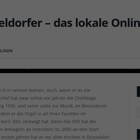
rike Möller, Leiterin des
dorfer Orgelfestivals (IDO)
LOGIN
NT
IDO 2020: Ein gutes Team seit 2018, Dr. Frederike Möller und Herbert H. Ludwig (F
IDO 2020: Ein gutes Team seit 2018, Dr. Frederike Möller und Herbert H. Ludwig (F
e H in seinem Namen. Auch, wenn er es nie
hef hat zwar schon vor Jahren die Chefetage
ang 1935, und seine Liebe zur Musik, im Besonderen
R
dem er die Orgel in all ihren Facetten im
, kurz: IDO, verewigt hat. Denn das IDO hat der
on Anbeginn an Intendant ist, 2005 an den Start
 ersten Jahren hat er vor allen Kirchen in Düsseldorf