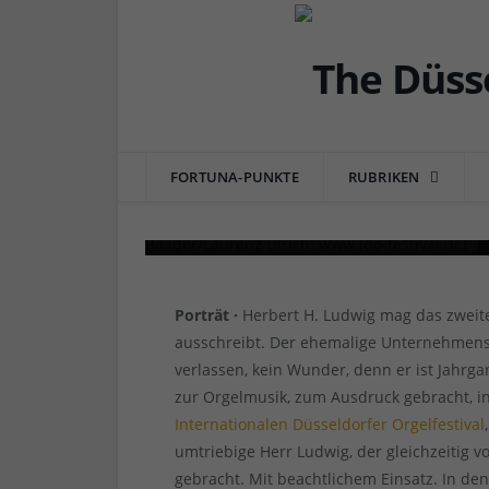
DÜSSEL-KULTUR & POP
5 Fragen an: Dr. Frede
Internationalen Düssel
FORTUNA-PUNKTE
RUBRIKEN
von
RAINER BARTEL
am
12.08.2021
1 COMME
Porträt ·
Herbert H. Ludwig mag das zweit
ausschreibt. Der ehemalige Unternehmensc
verlassen, kein Wunder, denn er ist Jahrg
zur Orgelmusik, zum Ausdruck gebracht, in
Internationalen Düsseldorfer Orgelfestival
umtriebige Herr Ludwig, der gleichzeitig v
gebracht. Mit beachtlichem Einsatz. In den