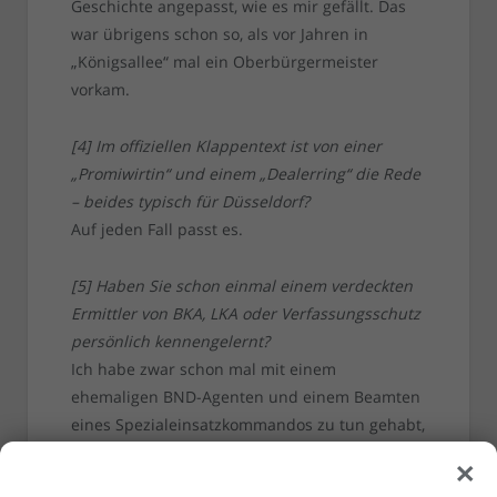
Geschichte angepasst, wie es mir gefällt. Das
war übrigens schon so, als vor Jahren in
„Königsallee“ mal ein Oberbürgermeister
vorkam.
[4] Im offiziellen Klappentext ist von einer
„Promiwirtin“ und einem „Dealerring“ die Rede
– beides typisch für Düsseldorf?
Auf jeden Fall passt es.
[5] Haben Sie schon einmal einem verdeckten
Ermittler von BKA, LKA oder Verfassungsschutz
persönlich kennengelernt?
Ich habe zwar schon mal mit einem
ehemaligen BND-Agenten und einem Beamten
eines Spezialeinsatzkommandos zu tun gehabt,
×
jedoch noch nicht mit einem echten verdeckten
Ermittler, zumindest nicht wissentlich. Deshalb