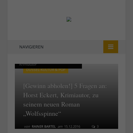
NAVIGIEREN
Horst Eckert, Düsseldorfer
Horst Eckert, Düsseldorfer
Krimiautor
Krimiautor
DÜSSEL-KULTUR & POP
[Gewinn abholen!] 5 Fragen an:
Horst Eckert, Krimiautor, zu
seinem neuen Roman
„Wolfsspinne“
von
RAINER BARTEL
am
15.12.2016
3
COMMENTS