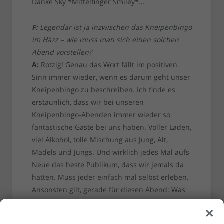
Danke Sky *Mittelfinger Smiley*…
F:
Legendär ist ja inzwischen das Kneipenbingo
im Häzz – wie muss man sich einen solchen
Abend vorstellen?
A:
Rotzig! Genau das Wort fällt im positiven
Sinn immer wieder, wenn es darum geht unser
Kneipenbingo zu beschreiben. Ich finde es
erstaunlich, dass wir bei unseren
Kneipenbingo-Abenden immer wieder so
fantastische Gäste bei uns haben. Voller Laden,
viel Alkohol, tolle Mischung aus Jung, Alt,
Mädels und Jungs. Und wirklich jedes Mal aufs
Neue das beste Publikum, dass wir jemals da
hatten. Muss jeder einfach mal selbst erleben.
Ansonsten gilt, gerade für diesen Abend: Was
im Bilker Häzz passiert, bleibt im Bilker Häzz.
×
Unser nächster Termin ist übrigens Freitag der