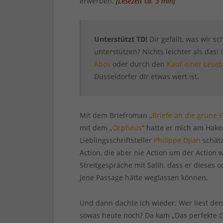
erwerben.
[
Lesezeit ca.
3
min
]
Unterstützt TD!
Dir gefällt, was wir s
unterstützen? Nichts leichter als das
Abos
oder durch den
Kauf einer Leseb
Düsseldorfer dir etwas wert ist.
Mit dem Briefroman „
Briefe an die grüne 
mit dem „
Orpheus
“ hatte er mich am Hak
Lieblingsschriftsteller
Philippe Djian
schätz
Action, die aber nie Action um der Action wi
Streitgespräche mit Salih, dass er dieses 
jene Passage hätte weglassen können.
Und dann dachte ich wieder: Wer liest de
sowas heute noch? Da kam „Das perfekte G