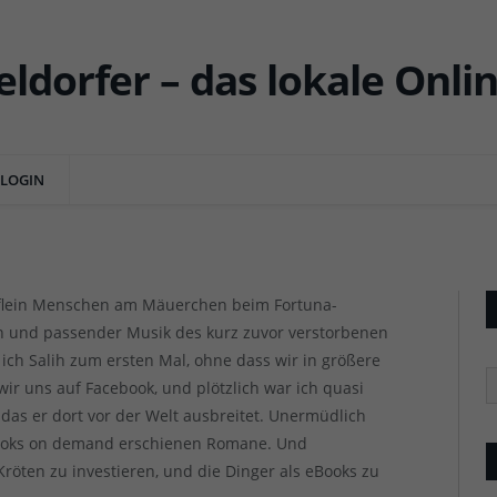
mal, ein aufsteigender Stern
aturhimmel
LOGIN
NTS
Salih Jamal: Kann man als Autor reich werden? Ma
Salih Jamal: Kann man als Autor reich werden? Ma
Häuflein Menschen am Mäuerchen beim Fortuna-
n und passender Musik des kurz zuvor verstorbenen
 ich Salih zum ersten Mal, ohne dass wir in größere
R
ir uns auf Facebook, und plötzlich war ich quasi
 das er dort vor der Welt ausbreitet. Unermüdlich
Books on demand erschienen Romane. Und
röten zu investieren, und die Dinger als eBooks zu