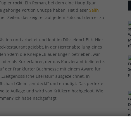
Papier rockt. Ein Roman, bei dem eine Hauptfigur
ne gehörige Portion Chuzpe haben. Hat dieser
Salih
iner Zeilen, das zeigt er auf jedem Foto, auf dem er zu
ästina und arbeitet und lebt im Düsseldorf-Bilk. Hier
od-Restaurant gejobbt, in der Herrenabteilung eines
den 90ern die Kneipe „Blauer Engel“ betrieben, war
oder als Kurierfahrer, der das Kanzleramt belieferte.
auf der Frankfurter Buchmesse mit einem Award für
 „Zeitgenössische Literatur“ ausgezeichnet. In
 Richard Gleim „entdeckt“ und ermutigt. Das perfekte
eite Auflage und wird von Kritikern hochgelobt. Wie
kommen? Ich habe nachgefragt.
Stadt hat genau die richtige Größe. Man trifft
ann mal gefeiert hat.