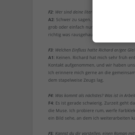
F2
: Wer sind deine literarischen Idole?
A2
: Schwer zu sagen. Jedenfalls die, die 
grob oder einfach nur schön. Mir fallen sp
richtig was rausgehauen.
F3
: Welchen Einfluss hatte Richard ar/gee Gle
A1
: Keinen. Richard hat mich sehr früh ent
Kontakt aufgenommen, und wir haben uns a
Ich erinnere mich gerne an die gemeinsame
dem stapelweise Zeugs lag.
F4
: Was kommt als nächstes? Was ist in Arbei
F4
: Es ist gerade schwierig. Zurzeit geht d
die Muse. Ich probiere rum, werfe Farbkl
ein Bild sehe, an dem ich weiterarbeiten k
F5
: Kannst du dir vorstellen, einen Roman m