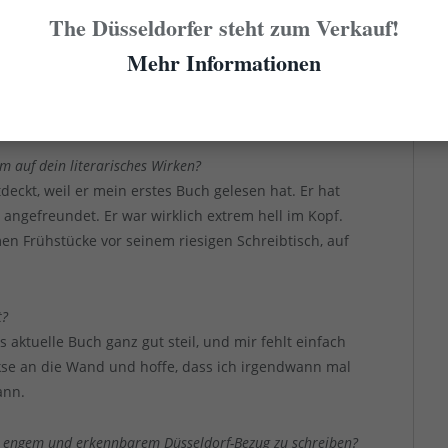
The Düsseldorfer steht zum Verkauf!
Mehr Informationen
es verstehen, mir mit Worten eine reinzuhauen. Egal ob
ontan Fitzgerald und Miller ein. Aber auch Heine hat
im auf dein literarisches Wirken?
deckt, weil er mein erstes Buch gelesen hat. Er hat
ngefreundet. Er war wirklich extrem hell im Kopf.
n Frühstücke vor seinem riesigen Schreibtisch, auf
t?
as aktuelle Buch ganz gut steil, und mir fehlt einfach
ekse an die Wand und hoffe, dass ich irgendwann mal
ann.
it engem und erkennbarem Düsseldorf-Bezug zu schreiben?