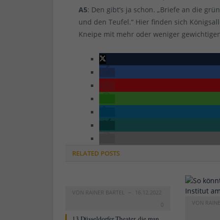
A5
: Den gibt’s ja schon. „Briefe an die gr
und den Teufel.“ Hier finden sich Königsa
Kneipe mit mehr oder weniger gewichtigen
RELATED
POSTS
VON
RAINER BARTEL
16.12.2022
VON
RAIN
0
13 Düsseldorfer Theater, die man