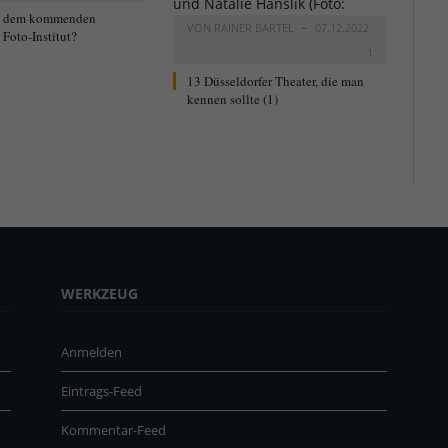
t dem kommenden
VON
RAINER BARTEL
07.12.2022
Foto-Institut?
1
13 Düsseldorfer Theater, die man
kennen sollte (1)
WERKZEUG
Anmelden
Eintrags-Feed
Kommentar-Feed