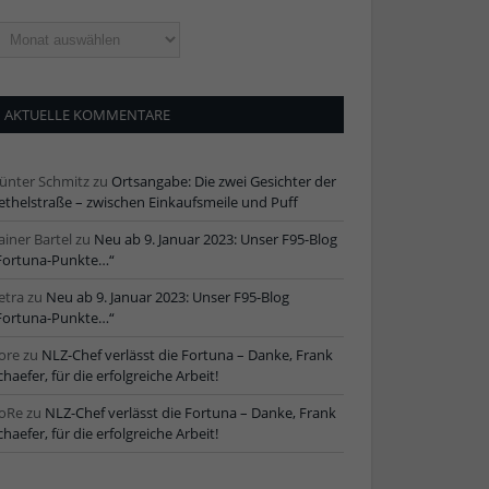
ltere
tikel
AKTUELLE KOMMENTARE
ünter Schmitz
zu
Ortsangabe: Die zwei Gesichter der
ethelstraße – zwischen Einkaufsmeile und Puff
ainer Bartel
zu
Neu ab 9. Januar 2023: Unser F95-Blog
Fortuna-Punkte…“
etra
zu
Neu ab 9. Januar 2023: Unser F95-Blog
Fortuna-Punkte…“
ore
zu
NLZ-Chef verlässt die Fortuna – Danke, Frank
chaefer, für die erfolgreiche Arbeit!
oRe
zu
NLZ-Chef verlässt die Fortuna – Danke, Frank
chaefer, für die erfolgreiche Arbeit!