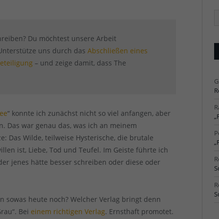
Ä
Ar
chreiben? Du möchtest unsere Arbeit
! Unterstütze uns durch das
Abschließen eines
eteiligung
– und zeige damit, dass The
G
R
R
Fee
“ konnte ich zunächst nicht so viel anfangen, aber
„
en. Das war genau das, was ich an meinem
P
e: Das Wilde, teilweise Hysterische, die brutale
„
llen ist, Liebe, Tod und Teufel. Im Geiste führte ich
R
oder jenes hätte besser schreiben oder diese oder
S
R
S
nn sowas heute noch? Welcher Verlag bringt denn
rau“. Bei
einem richtigen Verlag
. Ernsthaft promotet.