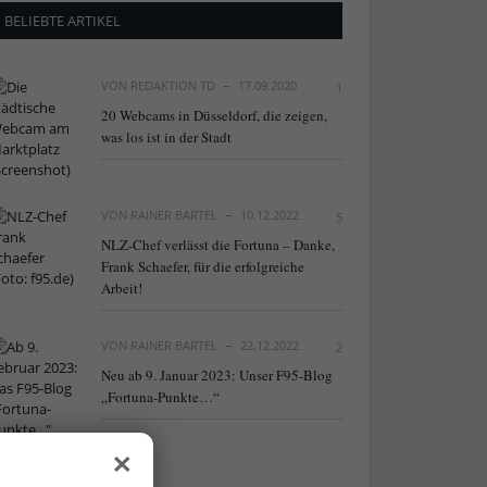
BELIEBTE ARTIKEL
VON
REDAKTION TD
17.09.2020
1
20 Webcams in Düsseldorf, die zeigen,
was los ist in der Stadt
VON
RAINER BARTEL
10.12.2022
5
NLZ-Chef verlässt die Fortuna – Danke,
Frank Schaefer, für die erfolgreiche
Arbeit!
VON
RAINER BARTEL
22.12.2022
2
Neu ab 9. Januar 2023: Unser F95-Blog
„Fortuna-Punkte…“
×