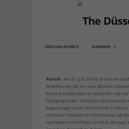
DÜSSEL-KULTUR & POP
5 Fragen an – Salih Ja
am Düsseldorfer Liter
FORTUNA-PUNKTE
RUBRIKEN
von
RAINER BARTEL
am
28.04.2021
0 COMME
Porträt ·
Am 27. Juli 2019 traf sich ein 
Büdchen, um bei ein paar Bechern Rotwei
Richard ar/gee Gleim zu gedenken. Da traf
Dialoge gerieten. Immerhin befreundeten w
Augenzeuge seines literarischen Treibens,
machte er Reklame für seine beiden als 
irgendwann entschloss ich mich, die paar K