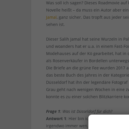
Was soll ich sagen? Dieses Roadmovie auf 
Novelle heißt – da muss ein Autor aber ei
Jamal
, ganz sicher. Das tropft aus jeder se
sehen ist.
Dieser Salih Jamal hat seine Wurzeln in Pal
und woanders hat er u.a. in einem Fast-Fo
Modehauses auf der Kö gearbeitet, hat in 
als Rosenverkäufer in Bordellen unterwegs 
Die Briefe an die grüne Fee wurden 2017 
das beste Buch des Jahres in der Kategorie
Düsseldorf hat ihn der legendäre Fotograf
Grau geht nach wenigen Wochen in eine zw
konnte es zu einer solchen Blitzkarriere 
Frage 1
: Was ist Düsseldorf für dich?
Antwort 1
: Hier bin ich schon immer. Die 
irgendwo immer wen, mit dem man irgendw