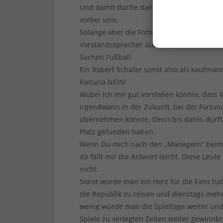
Und damit dürfte dann die Zeit des ehren
vorbei sein.
Solange aber die Fortuna ein mitgliedergef
Vorstandssprecher auch aus der Mitte des 
Sachen Fußball.
Ein Robert Schäfer somit also als kaufmän
Fortuna NEIN!
Wobei ich mir gut vorstellen könnte, dass 
irgendwann in der Zukunft, bei der Fortu
übernehmen könnte. Denn bis dahin dürfte 
Platz gefunden haben.
Wenn Du mich nach den „Managern“ beim DF
da fällt mir die Antwort leicht. Diese Leute
nicht.
Sonst würde man ein Herz für die Fans 
die Republik zu reisen und dienstags me
wenig würde man die Spieltage weiter und
Spiele zu verlegten Zeiten weiter gewinnb