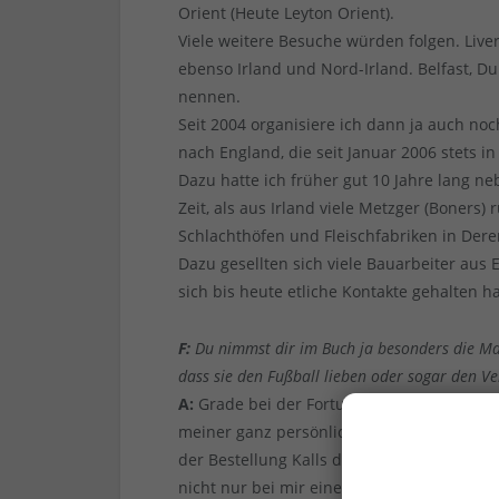
Orient (Heute Leyton Orient).
Viele weitere Besuche würden folgen. Live
ebenso Irland und Nord-Irland. Belfast, Du
nennen.
Seit 2004 organisiere ich dann ja auch no
nach England, die seit Januar 2006 stets 
Dazu hatte ich früher gut 10 Jahre lang ne
Zeit, als aus Irland viele Metzger (Boners
Schlachthöfen und Fleischfabriken in Dere
Dazu gesellten sich viele Bauarbeiter aus E
sich bis heute etliche Kontakte gehalten h
F:
Du nimmst dir im Buch ja besonders die Man
dass sie den Fußball lieben oder sogar den Ver
A:
Grade bei der Fortuna haben wir ja mit
meiner ganz persönlichen Sicht auch Paul 
der Bestellung Kalls dann vom Aufsichtsra
nicht nur bei mir einen ganz schlechten B