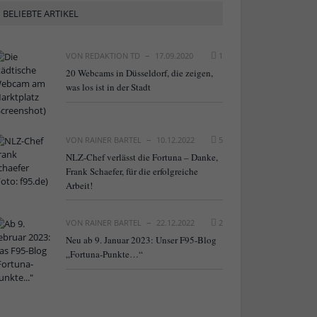
BELIEBTE ARTIKEL
VON
REDAKTION TD
17.09.2020
1
20 Webcams in Düsseldorf, die zeigen,
was los ist in der Stadt
VON
RAINER BARTEL
10.12.2022
5
NLZ-Chef verlässt die Fortuna – Danke,
Frank Schaefer, für die erfolgreiche
Arbeit!
VON
RAINER BARTEL
22.12.2022
2
Neu ab 9. Januar 2023: Unser F95-Blog
„Fortuna-Punkte…“