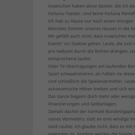
Inzwischen haben diese Geister, die ich da
Fortuna-Toaster. Und keine Fortuna Pantof
Ich hab zu Hause nur noch einen einzigen 
kleinsten Zimmer unseres Hauses in die Ke
Mir gefällt auch nicht, dass inzwischen 
Events“ ins Stadion gehen. Leute, die sich
pro Halbzeit durch die Reihen drängen, Leu
entsprechend laufen.
Oder TV-Übertragungen am laufenden Band.
Sport schwadronieren, als hätten sie diese
Und schließlich die Spielervermittler. Leut
astronomische Höhen treiben und sich ein
Das Ganze begann doch mehr oder weniger 
Finanzierungen und Geldanlagen.
Damals dachte der normale Bundesligapro
seines Vermieters, statt an eine windige In
Geld raubte. Ich glaube nicht, dass es mit 
geworden ist. Seitdem werden die Spieler