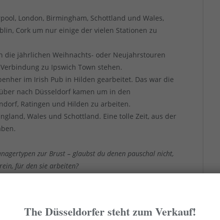
rpool, London, Birmingham, Schottland und Wales,
blin, Cork um nur einige der vielen Stationen zu
ch die jährlichen Weihnachts- oder Neujahrstouren
in Verbindung zu Ipswich Town stehen.
benher im Irish Pub in Hilden gearbeitet. Das war die
) rüber nach Düsseldorf kamen um in den
ndorf, Ratingen und Hilden zu arbeiten.
ngland, Wales und Schottland. Eine tolle Zeit, aus der
aben.
agertypen zur Brust – glaubst du denen pauschal nicht,
ein, für den sie arbeiten?
 Charly Meyer und auch mit Peter Frymuth und aus
Jäger gute Führungsleute gehabt. Die Art und Weise
t zum bezahlten Vorstand bei der Fortuna hat sicher
The Düsseldorfer steht zum Verkauf!
eigeschmack hinterlassen.