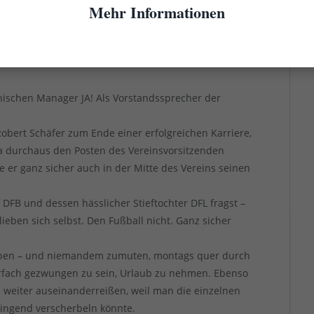
Mehr Informationen
amtlichen Vorstandes bei der Fortuna endgültig
ührter Verein sein will – sehe ich den
Vereins bestellt. Und nicht als Geschäftsreisenden in
nischen Manager JA! Als Vorstandssprecher der
Robert Schäfer zum Ende einer erfolgreichen Karriere,
na durchaus den Posten des Vereinsvorsitzenden
er ganz sicher auch in der Mitte des Vereins seinen
B und dessen hässlicher Stieftochter DFL fragst –
 lieben sich selbst. Den Fußball nicht. Ganz sicher
haben – und niemandem zumuten, montags quer durch
hrfach gezwungen zu sein, Urlaub zu nehmen. Ebenso
 weiter auseinanderreißen, weil man die einzelnen
ringend verscherbeln könnte.