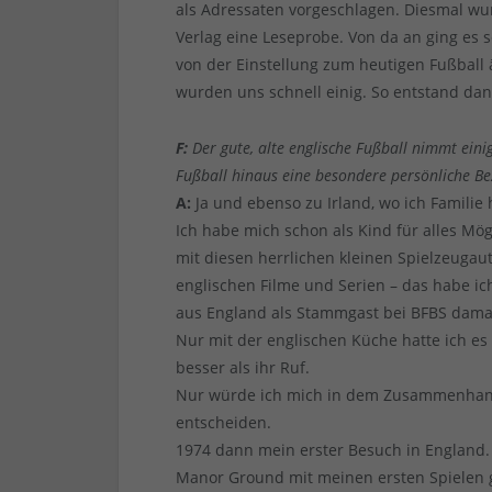
als Adressaten vorgeschlagen. Diesmal wur
Verlag eine Leseprobe. Von da an ging es 
von der Einstellung zum heutigen Fußball ä
wurden uns schnell einig. So entstand d
F:
Der gute, alte englische Fußball nimmt ein
Fußball hinaus eine besondere persönliche B
A:
Ja und ebenso zu Irland, wo ich Familie
Ich habe mich schon als Kind für alles Mög
mit diesen herrlichen kleinen Spielzeuga
englischen Filme und Serien – das habe ic
aus England als Stammgast bei BFBS dama
Nur mit der englischen Küche hatte ich es
besser als ihr Ruf.
Nur würde ich mich in dem Zusammenhang
entscheiden.
1974 dann mein erster Besuch in England. 
Manor Ground mit meinen ersten Spielen g