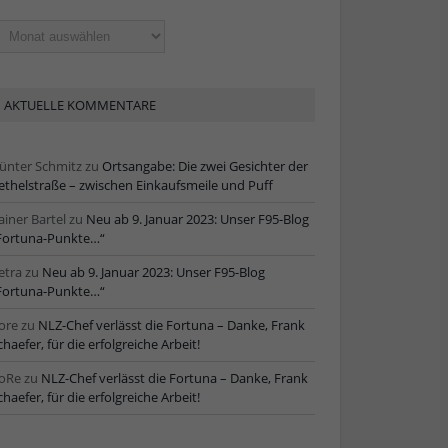
ltere
tikel
AKTUELLE KOMMENTARE
ünter Schmitz
zu
Ortsangabe: Die zwei Gesichter der
ethelstraße – zwischen Einkaufsmeile und Puff
ainer Bartel
zu
Neu ab 9. Januar 2023: Unser F95-Blog
Fortuna-Punkte…“
etra
zu
Neu ab 9. Januar 2023: Unser F95-Blog
Fortuna-Punkte…“
ore
zu
NLZ-Chef verlässt die Fortuna – Danke, Frank
chaefer, für die erfolgreiche Arbeit!
oRe
zu
NLZ-Chef verlässt die Fortuna – Danke, Frank
chaefer, für die erfolgreiche Arbeit!