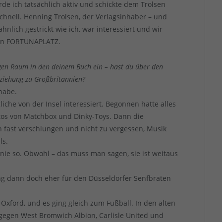
de ich tatsächlich aktiv und schickte dem Trolsen
schnell. Henning Trolsen, der Verlagsinhaber – und
hnlich gestrickt wie ich, war interessiert und wir
ann FORTUNAPLATZ.
igen Raum in den deinem Buch ein – hast du über den
eziehung zu Großbritannien?
 habe.
liche von der Insel interessiert. Begonnen hatte alles
utos von Matchbox und Dinky-Toys. Dann die
h fast verschlungen und nicht zu vergessen, Musik
ls.
 nie so. Obwohl – das muss man sagen, sie ist weitaus
 dann doch eher für den Düsseldorfer Senfbraten
Oxford, und es ging gleich zum Fußball. In den alten
egen West Bromwich Albion, Carlisle United und