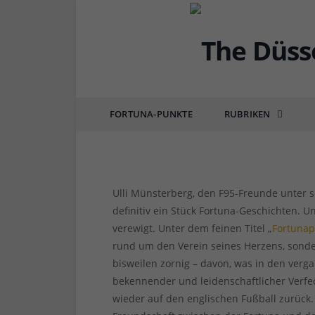
DÜSSEL-SPORT
5 Fragen an: Ulli „De
Geschichten nicht nur
FORTUNA-PUNKTE
RUBRIKEN
von
RAINER BARTEL
am
27.02.2019
0 COMM
Ulli Münsterberg, den F95-Freunde unter
definitiv ein Stück Fortuna-Geschichten. U
verewigt. Unter dem feinen Titel „
Fortunap
rund um den Verein seines Herzens, sond
bisweilen zornig – davon, was in den verg
bekennender und leidenschaftlicher Verfe
wieder auf den englischen Fußball zurück