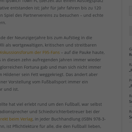
m Ipswich Town FC (derzeit auf einem Abstiegsplatz
ative entstanden ist; Jahr für Jahr fahren bis zu 120
Ä
Ar
ein Spiel des Partnervereins zu besuchen – und echte
rn.
de der Neunzigerjahre bis zum Aufstieg in die
lli als wortgewaltigen, kritischen und streitbaren
G
Diskussionsforum der F95-Fans
– auf die Pauke haute,
R
l es in diesen zehn aufregenden Jahren immer wieder
R
 glorreichen Fortuna gab und man sich nicht immer
„
m Hildener sein Fett weggekriegt. Das ändert aber
P
einer Vorstellung vom Fußballsport immer ein
„
r und ist.
R
S
te hat viel erlebt rund um den Fußball, war selbst
Stadionsprecher und Schiedsrichterbetreuer bei der
R
S
irekt beim Verlag
, in jeder Buchhandlung (ISBN 978-3-
n, ist Pflichtlektüre für alle, die den Fußball lieben,