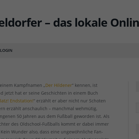
r Hildener“ Münsterberg –
 vom Fortunaplatz
LOGIN
ENTS
Der Hildener in
Der Hildener in
 seinem Kampfnamen „
Der Hildener
“ kennen, ist
nd jetzt hat er seine Geschichten in einem Buch
latz! Endstation!
“ erzählt er aber nicht nur Schoten
R
ern erzählt anschaulich – manchmal wehmütig,
angenen 50 Jahren aus dem Fußball geworden ist. Als
chter des Oldschool-Fußballs kommt er dabei immer
. Kein Wunder also, dass eine ungewöhnliche Fan-