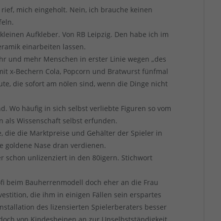
 rief, mich eingeholt. Nein, ich brauche keinen
feln.
kleinen Aufkleber. Von RB Leipzig. Den habe ich im
ramik einarbeiten lassen.
mehr und mehr Menschen in erster Linie wegen „des
 mit x-Bechern Cola, Popcorn und Bratwurst fünfmal
te, die sofort am nölen sind, wenn die Dinge nicht
 Wo häufig in sich selbst verliebte Figuren so vom
n als Wissenschaft selbst erfunden.
e, die die Marktpreise und Gehälter der Spieler in
e goldene Nase dran verdienen.
schon unlizenziert in den 80igern. Stichwort
fi beim Bauherrenmodell doch eher an die Frau
vestition, die ihm in einigen Fällen sein erspartes
Installation des lizensierten Spielerberaters besser
 doch von Kindesbeinen an zur Unselbstständigkeit