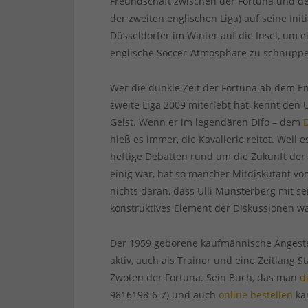
Freundschaft zwischen der Fortuna und de
der zweiten englischen Liga) auf seine Initi
Düsseldorfer im Winter auf die Insel, um 
englische Soccer-Atmosphäre zu schnuppe
Wer die dunkle Zeit der Fortuna ab dem En
zweite Liga 2009 miterlebt hat, kennt den U
Geist. Wenn er im legendären Difo – dem
hieß es immer, die Kavallerie reitet. Wei
heftige Debatten rund um die Zukunft der
einig war, hat so mancher Mitdiskutant vo
nichts daran, dass Ulli Münsterberg mit s
konstruktives Element der Diskussionen wa
Der 1959 geborene kaufmännische Angestell
aktiv, auch als Trainer und eine Zeitlang 
Zwoten der Fortuna. Sein Buch, das man
d
9816198-6-7) und auch
online bestellen
kan