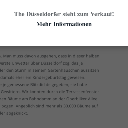
 nennt und von einem winzigen Verein aus
The Düsseldorfer steht zum Verkauf!
r sind zwei reichlich notorische Internet-Freaks,
er Seite durch möglichst knalliges Material zu
Mehr Informationen
r weiteren schweren Gewittern gewarnt. Nun (gegen
Warnung, ohne auch nur einen Blick auf die Uhrzeit zu
.
en. Man muss davon ausgehen, dass in dieser halben
rste Unwetter über Düsseldorf zog, das je
 der den Sturm in seinem Gartenhäuschen aussitzen
“ damals eher ein Kindergeburtstag gewesen.
e je gemessene Blitzdichte gegeben; sie habe
 Gewittern. Wir konnten durch die Terrassenfenster
hohen Bäume am Bahndamm an der Oberbilker Allee
e bogen. Angeblich sind mehr als 30.000 Bäume auf
der abgeknickt.