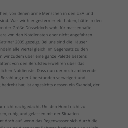
ophen, von denen arme Menschen in den USA und
sind. Was wir hier gestern erlebt haben, hätte in den
on der Größe Düsseldorfs wohl für massenhafte
tiere von den Notdiensten eher nicht angefahren
Katrina“ 2005 gezeigt. Bei uns sind die Häuser
ndeln alle Viertel gleich. Im Gegensatz zu den
n wir zudem über eine ganze Palette bestens
räften: von den Berufsfeuerwehren über das
ztlichen Notdienste. Dass nun der noch amtierende
 Bezahlung der Überstunden verweigert und
bedroht hat, ist angesichts dessen ein Skandal, der
ar nicht nachgedacht. Um den Hund nicht zu
n, ruhig und gelassen mit der Situation
t doch auf, wenn das Regenwasser sich durch die
rückt und diese samt Rahmen beginnen zu wackeln.