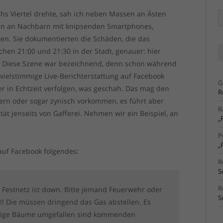
hs Viertel drehte, sah ich neben Massen an Ästen
Ä
Ar
en an Nachbarn mit knipsenden Smartphones,
n. Sie dokumentierten die Schäden, die das
hen 21:00 und 21:30 in der Stadt, genauer: hier
t. Diese Szene war bezeichnend, denn schon während
vielstimmige Live-Berichterstattung auf Facebook
G
er in Echtzeit verfolgen, was geschah. Das mag den
R
ern oder sogar zynisch vorkommen, es führt aber
R
tät jenseits von Gafferei. Nehmen wir ein Beispiel, an
„
P
„
auf Facebook folgendes:
R
S
R
er Festnetz ist down. Bitte jemand Feuerwehr oder
S
!!! Die müssen dringend das Gas abstellen. Es
einige Bäume umgefallen sind kommenden