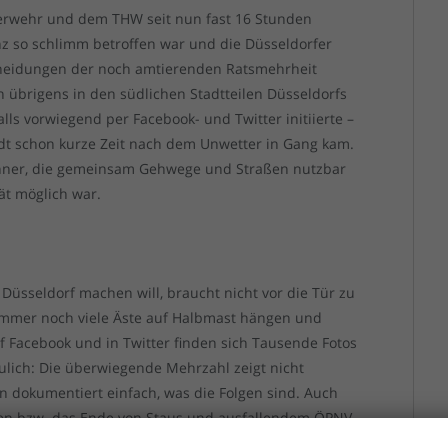
uerwehr und dem THW seit nun fast 16 Stunden
ganz so schlimm betroffen war und die Düsseldorfer
cheidungen der noch amtierenden Ratsmehrheit
n übrigens in den südlichen Stadtteilen Düsseldorfs
alls vorwiegend per Facebook- und Twitter initiierte –
tadt schon kurze Zeit nach dem Unwetter in Gang kam.
hner, die gemeinsam Gehwege und Straßen nutzbar
ät möglich war.
 Düsseldorf machen will, braucht nicht vor die Tür zu
 immer noch viele Äste auf Halbmast hängen und
Facebook und in Twitter finden sich Tausende Fotos
eulich: Die überwiegende Mehrzahl zeigt nicht
n dokumentiert einfach, was die Folgen sind. Auch
en bzw. das Ende von Staus und ausfallendem ÖPNV
 unaufgeregt, erfreulich sachlich. Wäre da nicht eine