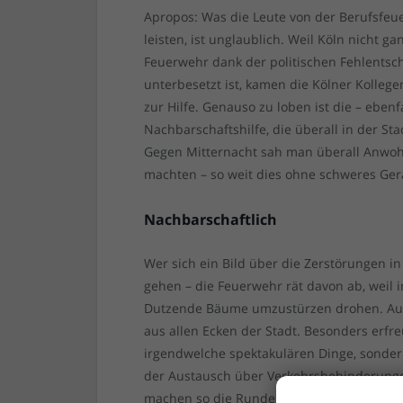
Apropos: Was die Leute von der Berufsfe
leisten, ist unglaublich. Weil Köln nicht 
Feuerwehr dank der politischen Fehlents
unterbesetzt ist, kamen die Kölner Kollege
zur Hilfe. Genauso zu loben ist die – ebenf
Nachbarschaftshilfe, die überall in der S
Gegen Mitternacht sah man überall Anwo
machten – so weit dies ohne schweres Ger
Nachbarschaftlich
Wer sich ein Bild über die Zerstörungen in
gehen – die Feuerwehr rät davon ab, weil
Dutzende Bäume umzustürzen drohen. Auf 
aus allen Ecken der Stadt. Besonders erfr
irgendwelche spektakulären Dinge, sonder
der Austausch über Verkehrsbehinderung
machen so die Runde. Das alles unerwartet