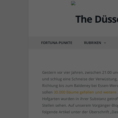
DÜSSEL-HISTÖRCHEN
9. Juni 2014: Ela schl
FORTUNA-PUNKTE
RUBRIKEN
von
RAINER BARTEL
am
10.06.2018
0 COM
Gestern vor vier Jahren, zwischen 21:00 un
und schlug eine Schneise der Verwüstung, 
Richtung bis zum Baldeney bei Essen-Werde
sollen
30.000 Bäume gefallen und weitere 
Hofgarten wurden in ihrer Substanz getro
Stellen sehen. Auf unserem Vorgänger-Blo
folgende Artikel unter der Überschrift „Das