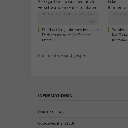
VON
RAINER BARTEL
20.12.2022
VON
RAIN
0
Die Hundsburg – das verschwundene
Verschwun
Dörfchen zwischen Stoffeln und
Das Corne
Oberbilk
Blumen-/S
Kommentare sind gesperrt.
INFORMATIONEN
Über uns / FAQ
Cookie-Richtlinie (EU)