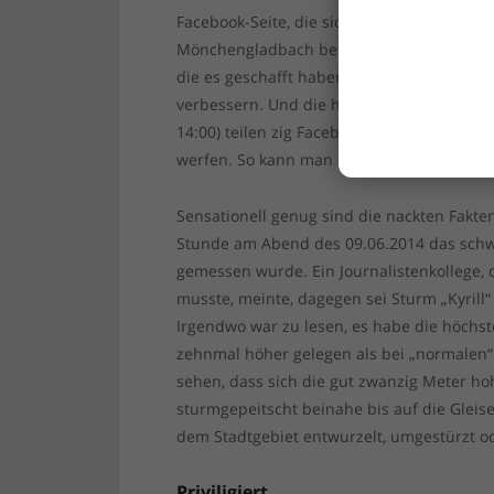
Facebook-Seite, die sich „Unwetteralarm“
Mönchengladbach betrieben wird. Die Mache
die es geschafft haben, die Popularität ihr
verbessern. Und die hatten gegen 6:00 vo
14:00) teilen zig Facebook-Freunde diese 
werfen. So kann man auch Panik erzeugen
Sensationell genug sind die nackten Fakt
Stunde am Abend des 09.06.2014 das schwe
gemessen wurde. Ein Journalistenkollege,
musste, meinte, dagegen sei Sturm „Kyrill
Irgendwo war zu lesen, es habe die höchst
zehnmal höher gelegen als bei „normalen“
sehen, dass sich die gut zwanzig Meter 
sturmgepeitscht beinahe bis auf die Gleis
dem Stadtgebiet entwurzelt, umgestürzt o
Priviligiert