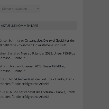
ltere
tikel
AKTUELLE KOMMENTARE
ünter Schmitz
zu
Ortsangabe: Die zwei Gesichter der
ethelstraße – zwischen Einkaufsmeile und Puff
ainer Bartel
zu
Neu ab 9. Januar 2023: Unser F95-Blog
Fortuna-Punkte…“
etra
zu
Neu ab 9. Januar 2023: Unser F95-Blog
Fortuna-Punkte…“
ore
zu
NLZ-Chef verlässt die Fortuna – Danke, Frank
chaefer, für die erfolgreiche Arbeit!
oRe
zu
NLZ-Chef verlässt die Fortuna – Danke, Frank
chaefer, für die erfolgreiche Arbeit!