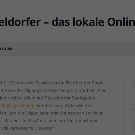
ägt die Schneise
LOGIN
MENTS
d 21:30 tobte der Gewittersturm Ela über der Stadt
die von der Ölgangsinsel bei Neuss in nordöstlicher
n reichte. Allein auf Düsseldorfer Stadtgebiet
R
24.000 geschädigt
worden sein. Parks wie der
ffen, und die Folgen kann man heute noch an vielen
g „Rainer’sche Post“ erschien am Tag danach der
 voll vertwitterte Unwetter“: