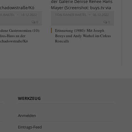
ER BARTEL
18.12.2022
VON
RAINER BARTEL
06.12.2022
0
0
dene Gastronomien (10):
Erinnerung (1980): Mit Joseph
lius-Haus an der
Beuys und Andy Warhol im Cirkus
chadowstraße/Kö
Roncalli
WERKZEUG
Anmelden
Eintrags-Feed