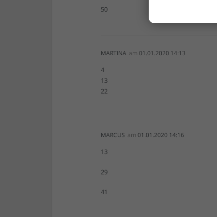
50
MARTINA
am
01.01.2020 14:13
4
13
22
MARCUS
am
01.01.2020 14:16
13
29
41