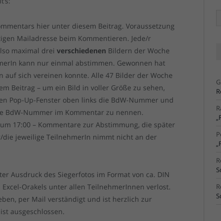
’s:
Ä
Ar
ommentars hier unter diesem Beitrag. Voraussetzung
ltigen Mailadresse beim Kommentieren. Jede/r
also maximal drei
verschiedenen
Bildern der Woche
ehmerIn kann nur einmal abstimmen. Gewonnen hat
 auf sich vereinen konnte. Alle 47 Bilder der Woche
G
em Beitrag – um ein Bild in voller Größe zu sehen,
R
igen Pop-Up-Fenster oben links die BdW-Nummer und
R
ils die BdW-Nummer im Kommentar zu nennen.
„
ar um 17:00 – Kommentare zur Abstimmung, die später
P
r/die jeweilige TeilnehmerIn nimmt nicht an der
„
R
S
ter Ausdruck des Siegerfotos im Format von ca. DIN
 Excel-Orakels unter allen TeilnehmerInnen verlost.
R
S
ben, per Mail verständigt und ist herzlich zur
ist ausgeschlossen.