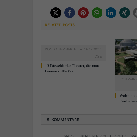
RELATED
POSTS
VON
RAINER BARTEL
16.12.2022
0
13 Düsseldorfer Theater, die man
kennen sollte (2)
VON
RAIN
Wohin mi
Deutschen 
15 KOMMENTARE
MARGIT BREMICKER
am
19.12.2019 11:24