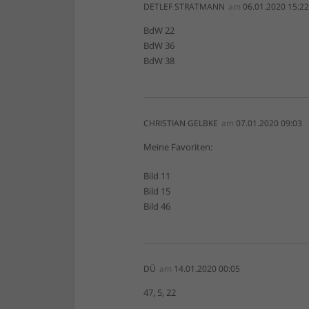
DETLEF STRATMANN
am
06.01.2020 15:22
BdW 22
BdW 36
BdW 38
CHRISTIAN GELBKE
am
07.01.2020 09:03
Meine Favoriten:
Bild 11
Bild 15
Bild 46
DÜ
am
14.01.2020 00:05
47, 5, 22