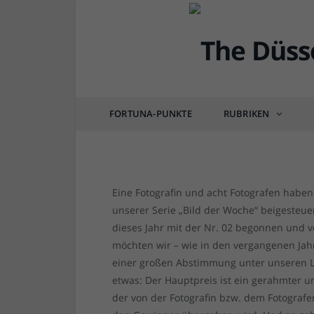
DÜSSEL-BILDER
[Erinnerung] Abstimm
des Jahres 2019!
FORTUNA-PUNKTE
RUBRIKEN
von
RAINER BARTEL
am
30.12.2019
15 CO
Eine Fotografin und acht Fotografen habe
unserer Serie „Bild der Woche“ beigesteue
dieses Jahr mit der Nr. 02 begonnen und v
möchten wir – wie in den vergangenen Jahr
einer großen Abstimmung unter unseren L
etwas: Der Hauptpreis ist ein gerahmter un
der von der Fotografin bzw. dem Fotografe