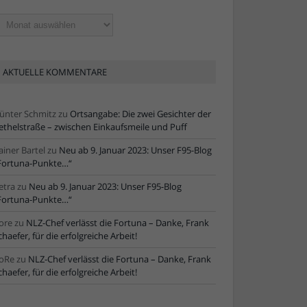
ltere
tikel
AKTUELLE KOMMENTARE
ünter Schmitz
zu
Ortsangabe: Die zwei Gesichter der
ethelstraße – zwischen Einkaufsmeile und Puff
ainer Bartel
zu
Neu ab 9. Januar 2023: Unser F95-Blog
Fortuna-Punkte…“
etra
zu
Neu ab 9. Januar 2023: Unser F95-Blog
Fortuna-Punkte…“
ore
zu
NLZ-Chef verlässt die Fortuna – Danke, Frank
chaefer, für die erfolgreiche Arbeit!
oRe
zu
NLZ-Chef verlässt die Fortuna – Danke, Frank
chaefer, für die erfolgreiche Arbeit!