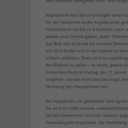
den Gewinner übergeben wird. Und so geht
Abgestimmt wird durch Eintragen eines K
für die Teilnahme ist die Angabe einer gü
TeilnehmerIn hat bis zu 3 Stimmen, kann 
jeweils eine Stimme geben. Jede/r Teiln
das Bild, das am Ende die meisten Stimmen
aus 2019 finden sich in der Galerie zu dies
einfach anklicken. Dann sind im zugehör
der Bildtitel zu sehen – es reicht, jewe
Einsendeschluss ist Freitag, der 17. Janu
eingehen, werden nicht berücksichtigt; de
Verlosung des Hauptpreises teil.
Der Hauptpreis, ein gerahmter und signier
A4, wird mit Hilfe unseres unbestechlichen
Der/die GewinnerIn wird hier bekannt gege
Preisübergabe eingeladen. Der Rechtsweg 