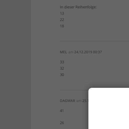
In dieser Reihenfolge:
13
22
18
MEL
am
24.12.2019 00:37
33
32
30
DAGMAR
am
25.12.2019 10:50
41
26